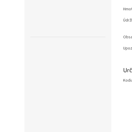
Hmot
Údrž
Obsa
Upoz
Zobr
Urč
mén
Kodia