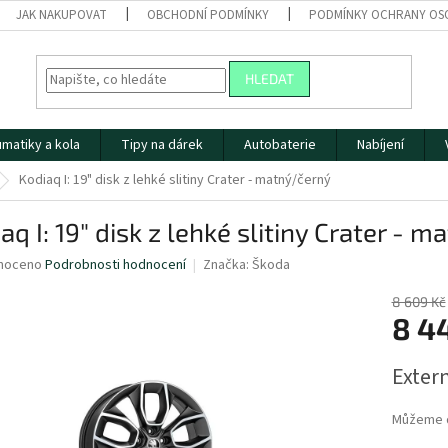
JAK NAKUPOVAT
OBCHODNÍ PODMÍNKY
PODMÍNKY OCHRANY OS
HLEDAT
matiky a kola
Tipy na dárek
Autobaterie
Nabíjení
Kodiaq I: 19" disk z lehké slitiny Crater - matný/černý
aq I: 19" disk z lehké slitiny Crater - 
né
noceno
Podrobnosti hodnocení
Značka:
Škoda
ní
u
8 609 Kč
8 4
Měrná
Extern
cena:
ek.
Můžeme d