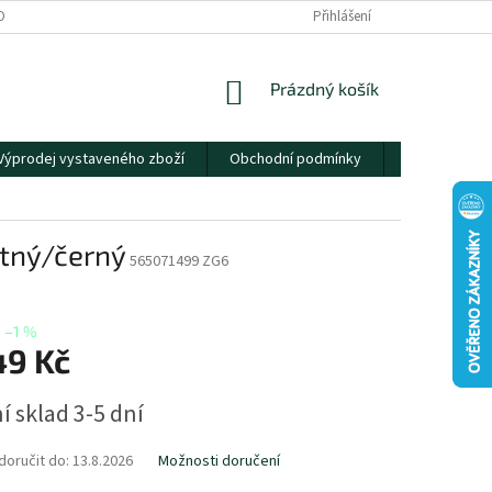
OBNÍCH ÚDAJŮ
Přihlášení
NÁKUPNÍ
Prázdný košík
KOŠÍK
Výprodej vystaveného zboží
Obchodní podmínky
Kontakty
matný/černý
565071499 ZG6
–1 %
49 Kč
í sklad 3-5 dní
oručit do:
13.8.2026
Možnosti doručení