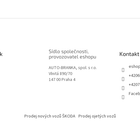
Sídlo společnosti,
k
Kontakt
provozovatel eshopu
esho
AUTO-BRANKA, spol. s r.o.
Vlnitá 890/70
+4206
147 00 Praha 4
+4207
Face
Prodej nových vozů ŠKODA
Prodej ojetých vozů