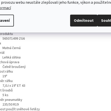
 provozu webu neustále zlepšovali jeho funkce, výkon a použiteln
formací
ailní popis produktu
avení
Odmítnout
Souh
hnická specifikace
produktu
565071499 ZG6
a
Matná černá
iál
Lehká slitina
chová úprava
Čelně broušený
ost ráfku
19"
ěr ráfku
7,0J x 19" ET 43
t šroubů
5
ks
ěr pneumatiky
235/50 R19
ost použít sněhové řetězy