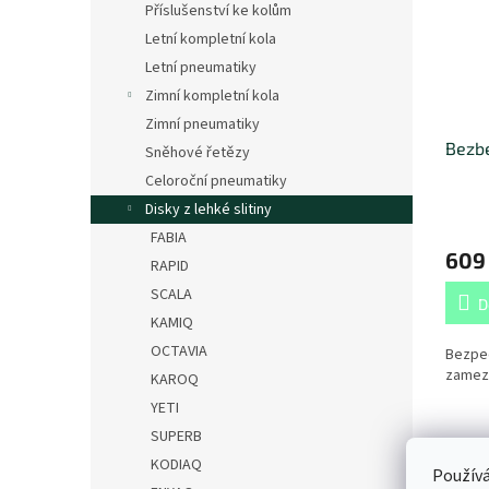
Příslušenství ke kolům
Letní kompletní kola
Letní pneumatiky
Zimní kompletní kola
Zimní pneumatiky
Bezbe
Sněhové řetězy
Celoroční pneumatiky
Disky z lehké slitiny
FABIA
609
RAPID
SCALA
D
KAMIQ
OCTAVIA
Bezpe
zamezu
KAROQ
YETI
SUPERB
KODIAQ
Používá
Popi