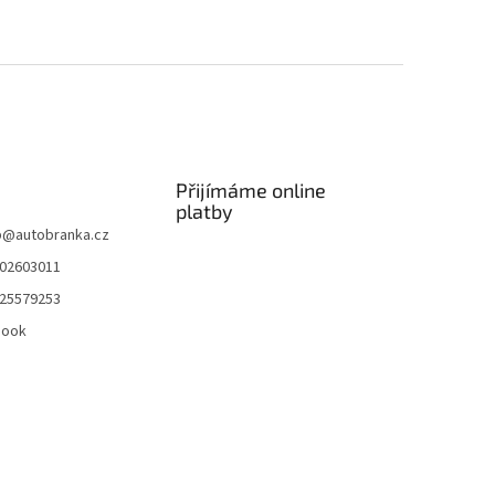
Přijímáme online
platby
p
@
autobranka.cz
02603011
25579253
book