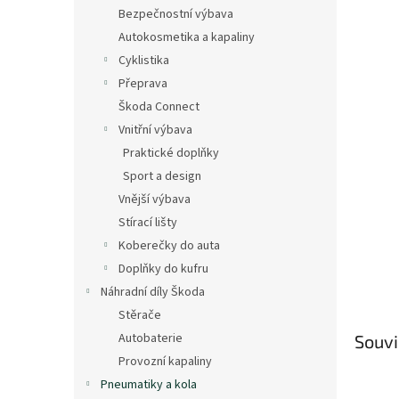
n
Bezpečnostní výbava
e
Autokosmetika a kapaliny
l
Cyklistika
Přeprava
Škoda Connect
Vnitřní výbava
Praktické doplňky
Sport a design
Vnější výbava
Stírací lišty
Koberečky do auta
Doplňky do kufru
Náhradní díly Škoda
Stěrače
Autobaterie
Souvi
Provozní kapaliny
Pneumatiky a kola