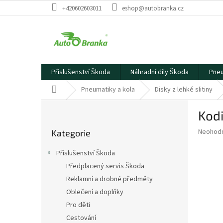
Přejít
+420602603011
eshop@autobranka.cz
na
obsah
Příslušenství Škoda
Náhradní díly Škoda
Pneu
Domů
Pneumatiky a kola
Disky z lehké slitiny
P
Kodi
o
Přeskočit
s
Průměr
Neohod
Kategorie
kategorie
t
hodnoce
r
produkt
Příslušenství Škoda
a
je
Předplacený servis Škoda
0,0
n
z
Reklamní a drobné předměty
n
5
í
Oblečení a doplňky
hvězdič
p
Pro děti
a
Cestování