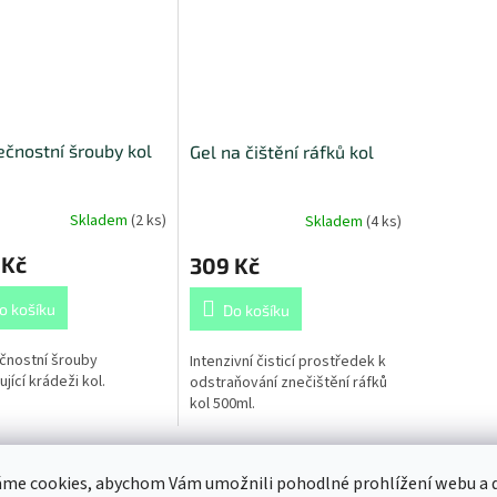
čnostní šrouby kol
Gel na čištění ráfků kol
Skladem
(
2 ks
)
Skladem
(
4 ks
)
 Kč
309 Kč
o košíku
Do košíku
čnostní šrouby
Intenzivní čisticí prostředek k
jící krádeži kol.
odstraňování znečištění ráfků
kol 500ml.
me cookies, abychom Vám umožnili pohodlné prohlížení webu a d
s
Diskuze