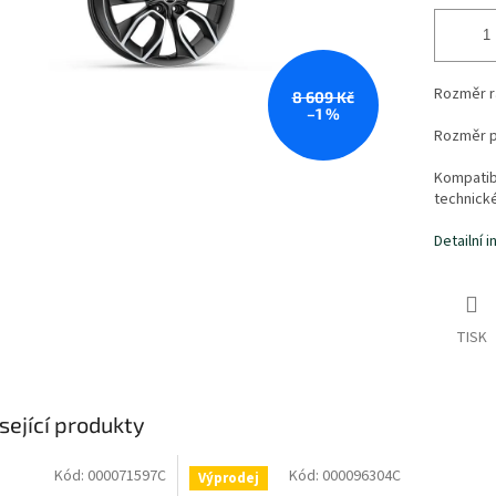
Rozměr r
8 609 Kč
–1 %
Rozměr p
Kompatibi
technick
Detailní 
TISK
sející produkty
Kód:
000071597C
Kód:
000096304C
Výprodej