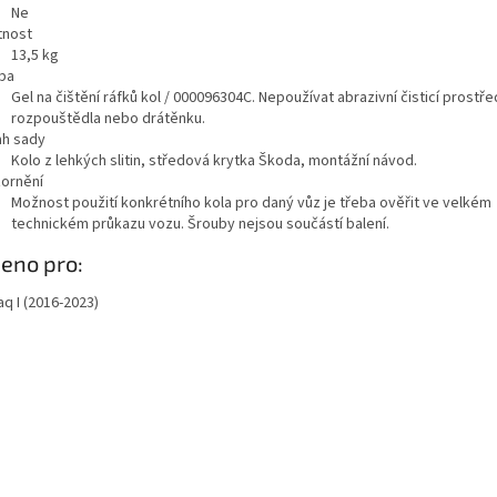
Ne
nost
13,5
kg
ba
Gel na čištění ráfků kol / 000096304C. Nepoužívat abrazivní čisticí prostře
rozpouštědla nebo drátěnku.
h sady
Kolo z lehkých slitin, středová krytka Škoda, montážní návod.
ornění
Možnost použití konkrétního kola pro daný vůz je třeba ověřit ve velkém
technickém průkazu vozu. Šrouby nejsou součástí balení.
azit
eno pro:
ě
q I (2016-2023)