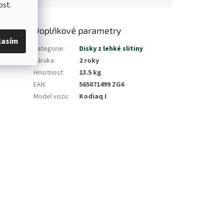
ost.
Doplňkové parametry
lasím
Kategorie
:
Disky z lehké slitiny
Záruka
:
2 roky
Hmotnost
:
13.5 kg
EAN
:
565071499 ZG6
Model vozu
:
Kodiaq I