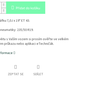
Přidat do košíku
áfku:
7,0J x 19" ET 43.
neumatiky:
235/50 R19.
litu s Vaším vozem si prosím ověřte ve velkém
ém průkazu nebo aplikaci eTechničák.
informace
ZEPTAT SE
SDÍLET