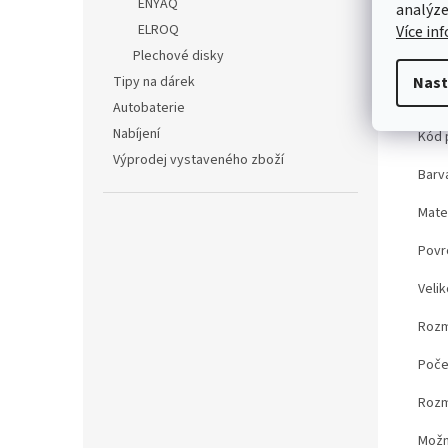
ENYAQ
analýze
ELROQ
Více in
Plechové disky
Det
Tipy na dárek
Nast
Tec
Autobaterie
Nabíjení
Kód 
Výprodej vystaveného zboží
Barv
Mater
Povr
Velik
Rozm
Poče
Rozm
Možn