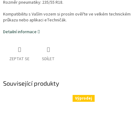
Rozměr pneumatiky:
235/55 R18.
Kompatibilitu s Vaším vozem si prosím ověřte ve velkém technickém
průkazu nebo aplikaci eTechničák.
Detailní informace
ZEPTAT SE
SDÍLET
Související produkty
Výprodej