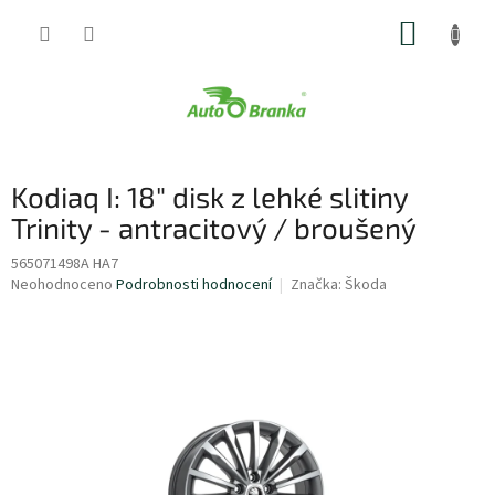
Přejít
NÁKUP
na
obsah
KOŠÍK
Kodiaq I: 18" disk z lehké slitiny
Trinity - antracitový / broušený
565071498A HA7
Průměrné
Neohodnoceno
Podrobnosti hodnocení
Značka:
Škoda
hodnocení
produktu
je
0,0
z
5
hvězdiček.