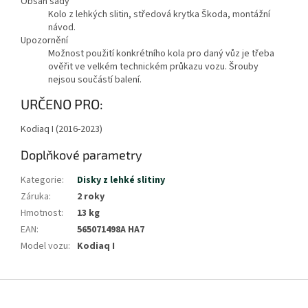
Obsah sady
Kolo z lehkých slitin, středová krytka Škoda, montážní
návod.
Upozornění
Možnost použití konkrétního kola pro daný vůz je třeba
ověřit ve velkém technickém průkazu vozu. Šrouby
nejsou součástí balení.
Zobrazit
URČENO PRO:
méně
Kodiaq I (2016-2023)
Doplňkové parametry
Kategorie
:
Disky z lehké slitiny
Záruka
:
2 roky
Hmotnost
:
13 kg
EAN
:
565071498A HA7
Model vozu
:
Kodiaq I
Z
á