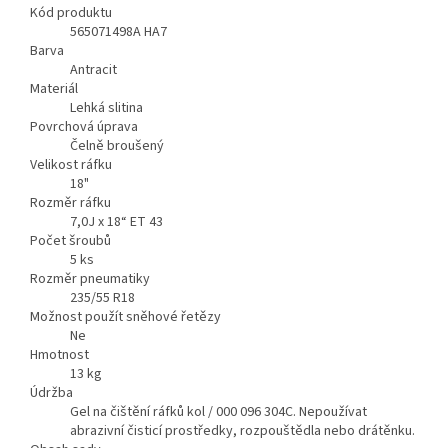
Kód produktu
565071498A HA7
Barva
Antracit
Materiál
Lehká slitina
Povrchová úprava
Čelně broušený
Velikost ráfku
18"
Rozměr ráfku
7,0J x 18“ ET 43
Počet šroubů
5
ks
Rozměr pneumatiky
235/55 R18
Možnost použít sněhové řetězy
Ne
Hmotnost
13
kg
Údržba
Gel na čištění ráfků kol / 000 096 304C. Nepoužívat
abrazivní čisticí prostředky, rozpouštědla nebo drátěnku.