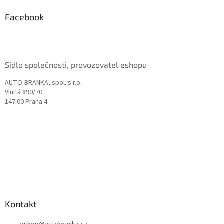
p
a
Facebook
t
í
Sídlo společnosti, provozovatel eshopu
AUTO-BRANKA, spol. s r.o.
Vlnitá 890/70
147 00 Praha 4
Kontakt