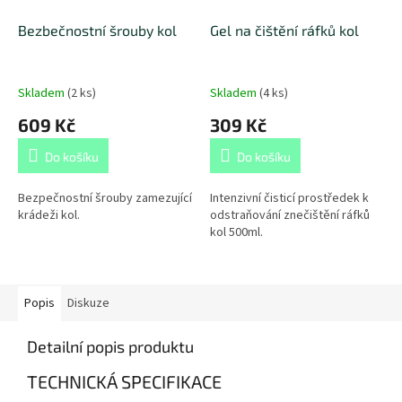
Bezbečnostní šrouby kol
Gel na čištění ráfků kol
Skladem
(
2 ks
)
Skladem
(
4 ks
)
609 Kč
309 Kč
Do košíku
Do košíku
Bezpečnostní šrouby zamezující
Intenzivní čisticí prostředek k
krádeži kol.
odstraňování znečištění ráfků
kol 500ml.
Popis
Diskuze
Detailní popis produktu
TECHNICKÁ SPECIFIKACE