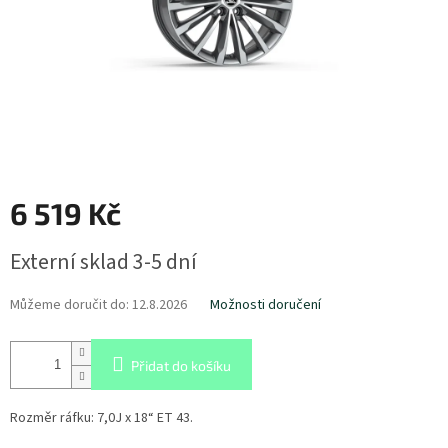
6 519 Kč
Měrná
Externí sklad 3-5 dní
cena:
Můžeme doručit do:
12.8.2026
Možnosti doručení
Přidat do košíku
Rozměr ráfku:
7,0J x 18“ ET 43.