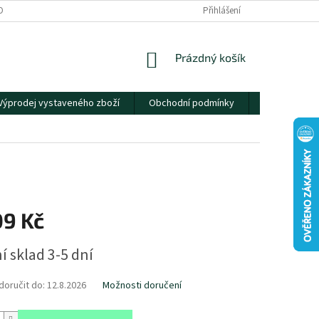
OBNÍCH ÚDAJŮ
Přihlášení
NÁKUPNÍ
Prázdný košík
KOŠÍK
Výprodej vystaveného zboží
Obchodní podmínky
Kontakty
09 Kč
í sklad 3-5 dní
oručit do:
12.8.2026
Možnosti doručení