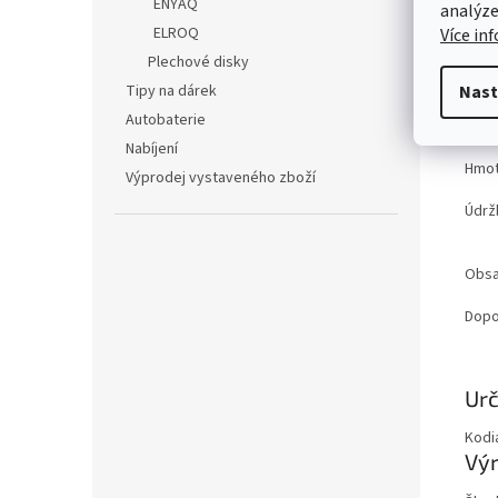
ENYAQ
analýze
ELROQ
Více in
Poče
Plechové disky
Šířk
Tipy na dárek
Nast
Autobaterie
Možn
Nabíjení
Hmot
Výprodej vystaveného zboží
Údrž
Obsa
Dopo
Zobr
Urč
mén
Kodia
Vý