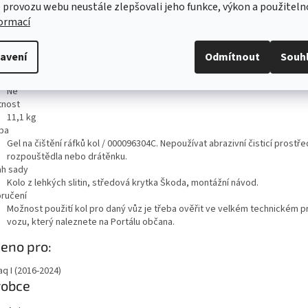
 provozu webu neustále zlepšovali jeho funkce, výkon a použiteln
7,0J x 17“ ET 40
formací
t šroubů
5
ks
a pneumatiky
avení
Odmítnout
Souh
215/65 R17
ost použít sněhové řetězy
Ne
nost
11,1
kg
ba
Gel na čištění ráfků kol / 000096304C. Nepoužívat abrazivní čisticí prostře
rozpouštědla nebo drátěnku.
h sady
Kolo z lehkých slitin, středová krytka Škoda, montážní návod.
ručení
Možnost použití kol pro daný vůz je třeba ověřit ve velkém technickém p
vozu, který naleznete na Portálu občana.
azit
eno pro:
ě
q I (2016-2024)
robce