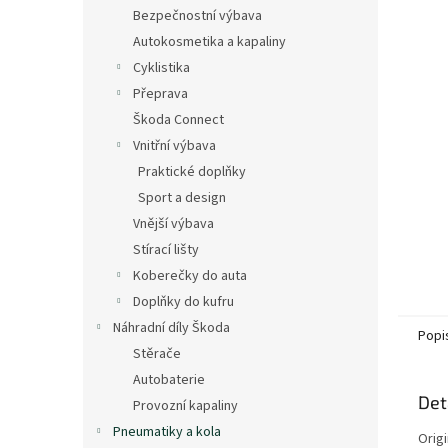
n
Bezpečnostní výbava
e
Autokosmetika a kapaliny
l
Cyklistika
Přeprava
Škoda Connect
Vnitřní výbava
Praktické doplňky
Sport a design
Vnější výbava
Stírací lišty
Koberečky do auta
Doplňky do kufru
Náhradní díly Škoda
Popi
Stěrače
Autobaterie
Det
Provozní kapaliny
Pneumatiky a kola
Origi