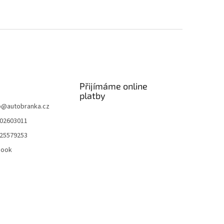
Přijímáme online
platby
p
@
autobranka.cz
02603011
25579253
book