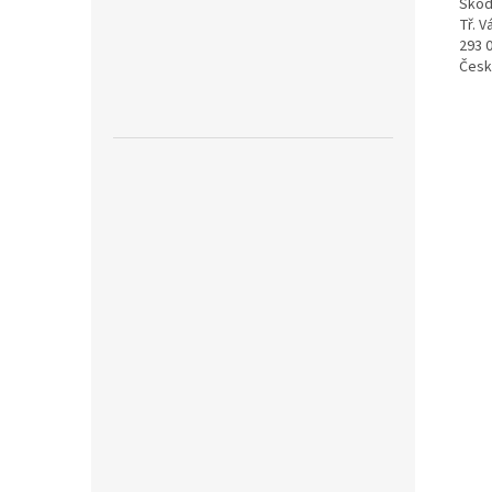
Škod
Tř. 
293 
Česk