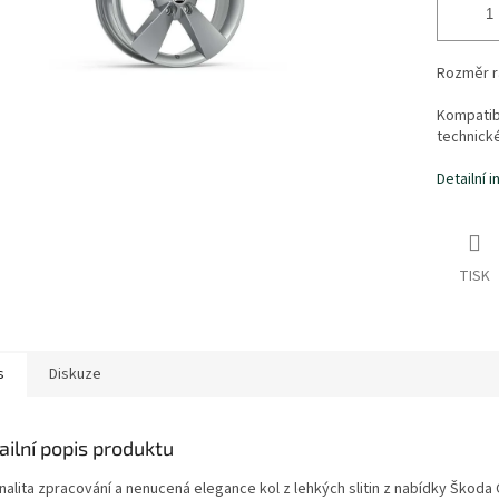
Rozměr rá
Kompatibi
technick
Detailní 
TISK
s
Diskuze
ailní popis produktu
nalita zpracování a nenucená elegance kol z lehkých slitin z nabídky Škoda O