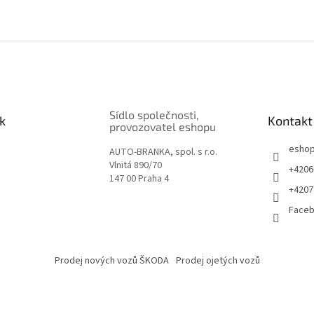
Sídlo společnosti,
k
Kontakt
provozovatel eshopu
esho
AUTO-BRANKA, spol. s r.o.
Vlnitá 890/70
+4206
147 00 Praha 4
+4207
Face
Prodej nových vozů ŠKODA
Prodej ojetých vozů