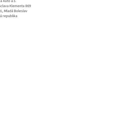
a Auto a.s.
Václava Klementa 869
01, Mladá Boleslav
á republika