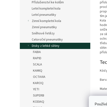
Příslušenství ke kolům
přís
proc
Letní kompletní kola
prop
Letní pneumatiky
tím j
Kola 
Zimní kompletní kola
hodno
Zimní pneumatiky
sníž
Sněhové řetězy
ze sl
ochr
Celoroční pneumatiky
třeb
Disky z lehké slitiny
sliti
FABIA
přís
RAPID
Tec
SCALA
Kód 
KAMIQ
OCTAVIA
Barv
KAROQ
Mater
YETI
SUPERB
Velik
KODIAQ
Používá
Rozm