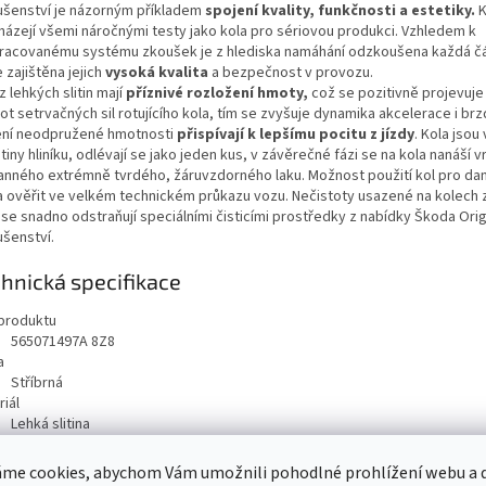
lušenství je názorným příkladem
spojení kvality, funkčnosti a estetiky.
K
házejí všemi náročnými testy jako kola pro sériovou produkci. Vzhledem k
racovanému systému zkoušek je z hlediska namáhání odzkoušena každá čá
e zajištěna jejich
vysoká kvalita
a bezpečnost v provozu.
z lehkých slitin mají
příznivé rozložení hmoty,
což se pozitivně projevuj
t setrvačných sil rotujícího kola, tím se zvyšuje dynamika akcelerace i brz
ení neodpružené hmotnosti
přispívají k lepšímu pocitu z jízdy
. Kola jsou
itiny hliníku, odlévají se jako jeden kus, v závěrečné fázi se na kola nanáší v
anného extrémně tvrdého, žáruvzdorného laku. Možnost použití kol pro dan
a ověřit ve velkém technickém průkazu vozu. Nečistoty usazené na kolech 
n se snadno odstraňují speciálními čisticími prostředky z nabídky Škoda Orig
lušenství.
hnická specifikace
produktu
565071497A 8Z8
a
Stříbrná
iál
Lehká slitina
ost ráfku
17"
me cookies, abychom Vám umožnili pohodlné prohlížení webu a d
ěr ráfku