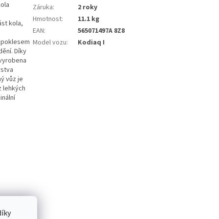
ola
Záruka
:
2 roky
Hmotnost
:
11.1 kg
st kola,
EAN
:
565071497A 8Z8
e poklesem
Model vozu
:
Kodiaq I
dění. Díky
 vyrobena
rstva
ý vůz je
z lehkých
inální
íky