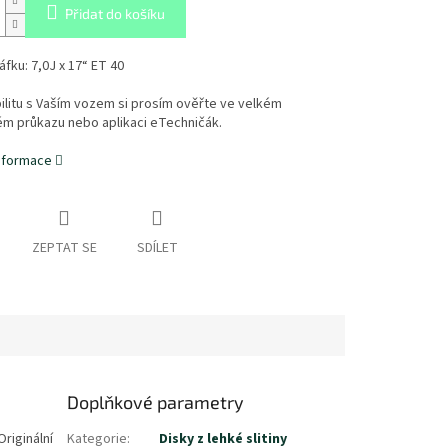
Přidat do košíku
fku: 7,0J x 17“ ET 40
litu s Vaším vozem si prosím ověřte ve velkém
ém průkazu nebo aplikaci eTechničák.
informace
ZEPTAT SE
SDÍLET
Doplňkové parametry
riginální
Kategorie
:
Disky z lehké slitiny