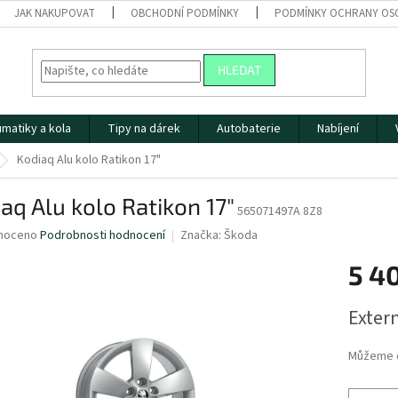
JAK NAKUPOVAT
OBCHODNÍ PODMÍNKY
PODMÍNKY OCHRANY OS
HLEDAT
matiky a kola
Tipy na dárek
Autobaterie
Nabíjení
Kodiaq Alu kolo Ratikon 17"
aq Alu kolo Ratikon 17"
565071497A 8Z8
né
noceno
Podrobnosti hodnocení
Značka:
Škoda
ní
5 4
u
Měrná
Extern
cena:
ek.
Můžeme d