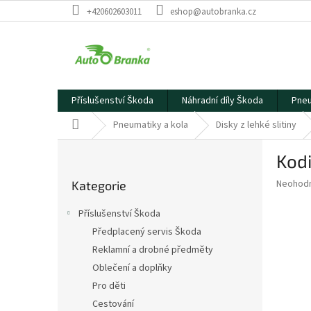
Přejít
+420602603011
eshop@autobranka.cz
na
obsah
Příslušenství Škoda
Náhradní díly Škoda
Pneu
Domů
Pneumatiky a kola
Disky z lehké slitiny
P
Kodi
o
Přeskočit
s
Průměr
Neohod
Kategorie
kategorie
t
hodnoce
r
produkt
Příslušenství Škoda
a
je
Předplacený servis Škoda
0,0
n
z
Reklamní a drobné předměty
n
5
í
Oblečení a doplňky
hvězdič
p
Pro děti
a
Cestování