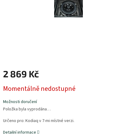
2 869 Kč
Měrná
Momentálně nedostupné
cena:
Možnosti doručení
Položka byla vyprodána…
Určeno pro: Kodiaq v 7-mi místné verzi.
Detailní informace