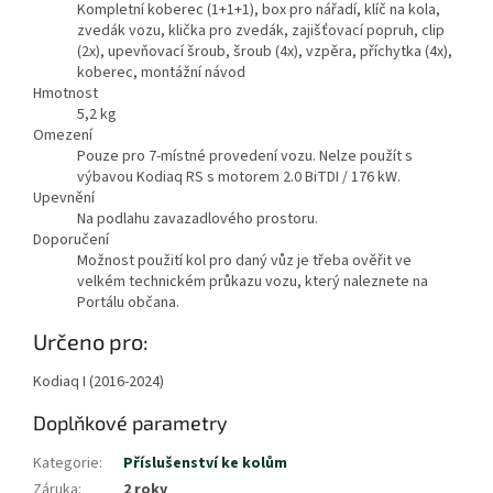
Kompletní koberec (1+1+1), box pro nářadí, klíč na kola,
zvedák vozu, klička pro zvedák, zajišťovací popruh, clip
(2x), upevňovací šroub, šroub (4x), vzpěra, příchytka (4x),
koberec, montážní návod
Hmotnost
5,2
kg
Omezení
Pouze pro 7-místné provedení vozu. Nelze použít s
výbavou Kodiaq RS s motorem 2.0 BiTDI / 176 kW.
Upevnění
Na podlahu zavazadlového prostoru.
Doporučení
Možnost použití kol pro daný vůz je třeba ověřit ve
velkém technickém průkazu vozu, který naleznete na
Portálu občana.
Určeno pro:
Kodiaq I (2016-2024)
Doplňkové parametry
Kategorie
:
Příslušenství ke kolům
Záruka
:
2 roky