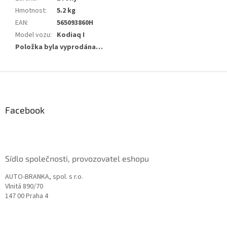
Hmotnost
:
5.2 kg
EAN
:
565093860H
Model vozu
:
Kodiaq I
Položka byla vyprodána…
Z
á
p
a
Facebook
t
í
Sídlo společnosti, provozovatel eshopu
AUTO-BRANKA, spol. s r.o.
Vlnitá 890/70
147 00 Praha 4