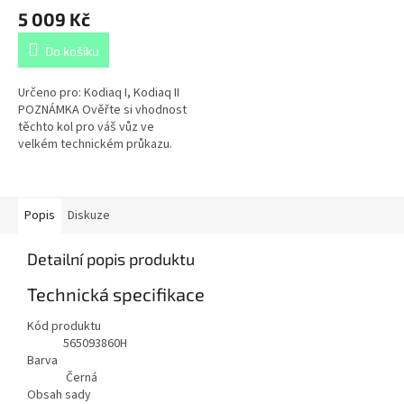
5 009 Kč
Do košíku
Určeno pro: Kodiaq I, Kodiaq II
POZNÁMKA Ověřte si vhodnost
těchto kol pro váš vůz ve
velkém technickém průkazu.
Šrouby nejsou součástí balení.
Popis
Diskuze
Detailní popis produktu
Technická specifikace
Kód produktu
565093860H
Barva
Černá
Obsah sady