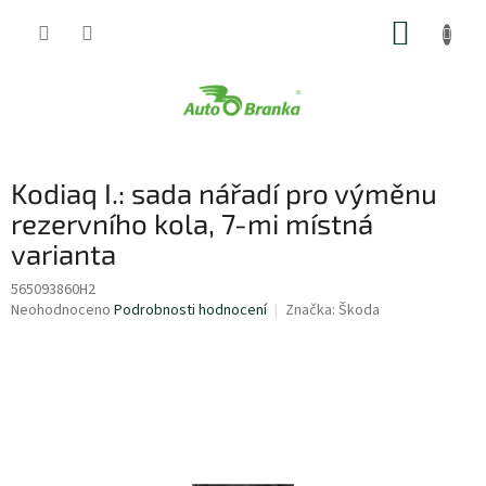
Přejít
NÁKUP
na
obsah
KOŠÍK
Kodiaq I.: sada nářadí pro výměnu
rezervního kola, 7-mi místná
varianta
565093860H2
Průměrné
Neohodnoceno
Podrobnosti hodnocení
Značka:
Škoda
hodnocení
produktu
je
0,0
z
5
hvězdiček.