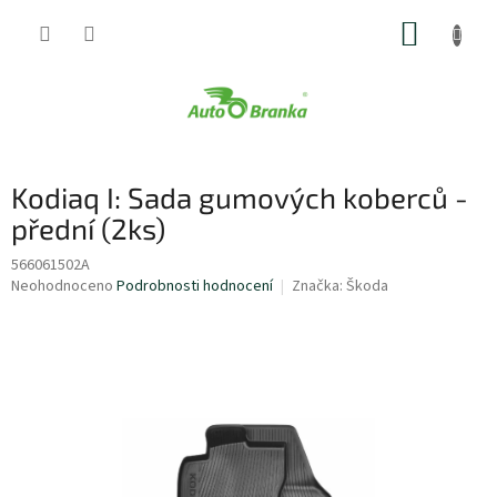
Přejít
NÁKUP
na
obsah
KOŠÍK
Kodiaq I: Sada gumových koberců -
přední (2ks)
566061502A
Průměrné
Neohodnoceno
Podrobnosti hodnocení
Značka:
Škoda
hodnocení
produktu
je
0,0
z
5
hvězdiček.