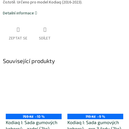
čistotě. Určeno pro model Kodiaq (2016-2023).
Detailní informace
ZEPTAT SE
SDÍLET
Související produkty
759 Kč
–10 %
719 Kč
–9 %
Kodiaq I: Sada gumových
Kodiaq I: Sada gumových
koberců - zadní (2ks)
koberců - pro 3 řadu (2ks)