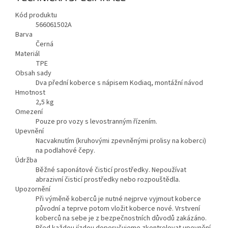
Kód produktu
566061502A
Barva
Černá
Materiál
TPE
Obsah sady
Dva přední koberce s nápisem Kodiaq, montážní návod
Hmotnost
2,5
kg
Omezení
Pouze pro vozy s levostranným řízením.
Upevnění
Nacvaknutím (kruhovými zpevněnými prolisy na koberci)
na podlahové čepy.
Údržba
Běžné saponátové čisticí prostředky. Nepoužívat
abrazivní čisticí prostředky nebo rozpouštědla.
Upozornění
Při výměně koberců je nutné nejprve vyjmout koberce
původní a teprve potom vložit koberce nové. Vrstvení
koberců na sebe je z bezpečnostních důvodů zakázáno.