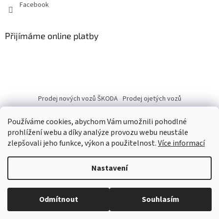
Facebook
Přijímáme online platby
Prodej nových vozů ŠKODA
Prodej ojetých vozů
Používáme cookies, abychom Vám umožnili pohodlné
prohlížení webu a díky analýze provozu webu neustále
zlepšovali jeho funkce, výkon a použitelnost.
Více informací
Vytvořil Shoptet
Nastavení
Copyright 2026
eshop.autobranka.cz
. Všechna práva vyhrazena.
Odmítnout
Souhlasím
Upravit nastavení cookies