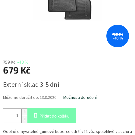
759 Kč
–10 %
759 Kč
–10 %
679 Kč
Měrná
Externí sklad 3-5 dní
cena:
Můžeme doručit do:
13.8.2026
Možnosti doručení
Přidat do košíku
Odolné omyvatelné gumové koberce udrží váš vůz spolehlivě v suchu a