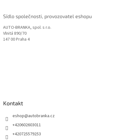
Sídlo společnosti, provozovatel eshopu
AUTO-BRANKA, spol. s r.o.
Vlnitá 890/70
147 00 Praha 4
Kontakt
eshop
@
autobranka.cz
+420602603011
+420725579253