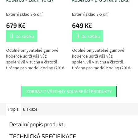
Externí sklad 3-5 dní
Externí sklad 3-5 dní
679 Kč
649 Kč
Do košíku
Do košíku
Odolné omyvatelné gumové
Odolné omyvatelné gumové
koberce udrží váš vůz
koberce udrží váš vůz
spolehlivě v suchu a čistotě.
spolehlivě v suchu a čistotě.
Určeno pro model Kodiaq (2016-
Určeno pro model Kodiaq (2016-
2023).
2023).
ZOBRAZIT VŠECHNY SOUVISEJÍCÍ PRODUKTY
Popis
Diskuze
Detailní popis produktu
TECHNICKÁ SPECIFIKACE