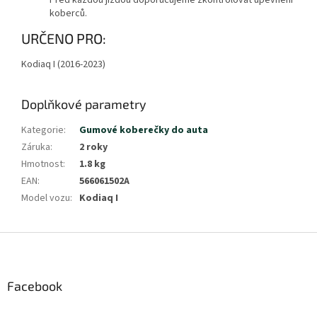
Před každou jízdou doporučujeme zkontrolovat upevnění
koberců.
URČENO PRO:
Kodiaq I (2016-2023)
Doplňkové parametry
Kategorie
:
Gumové koberečky do auta
Záruka
:
2 roky
Hmotnost
:
1.8 kg
EAN
:
566061502A
Model vozu
:
Kodiaq I
Z
á
p
a
Facebook
t
í