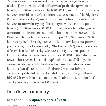
Zahrnuje všechny servisní úkony předepsané výrobcem v
následujícím rozsahu: základní servisní prohlídka (první po 2
letech, 30 000 km, poté každých 30 000 km nebo 1 rok. Rozšířená
servisní prohlídka: první po 3 letech, 60 000 km, poté každých 60
000 km nebo 2 roky. Výměna motorového oleje: v závislosti na
servisním intervalu. Pylový filtr: dle typu vozu a motoru po 2
letech (30 000 km nebo 60 000 km). Vzduchový filtr: dle typu vozu
a motoru po 4 letech (60 000 km) nebo po 6 letech (90 000 km).
Palivový filtr: dle typu vozu a motoru po 60 000 km nebo 90 000
km. Svíčky: každé 4 roky (60 000 km). Brzdová kapalina: poprvé
po 3 letech, poté každé 2 roky. Olej Haldex (4x4) a olej uzávěrky
diferenciálu: každé 3 roky. Olej DSG: dle typu vozu - pouze
kontrola nebo výměna oleje a filtru po 60 000 km (6-ti stupňové
DSG) nebo 120 000 km (7-mi stupňové DSG). Další úkony, dle
seznamu údržby: kontrola střešního okna, tažného zařízení,
kontrola ústrojí CNG apod. Další drobný materiál během
servisních prohlídek: voda do ostřikovačů, šrouby, podložky,
běžné žárovky (mimo xenon a LED), těsnění apod. Prodloužení
záruky mobility (tolerance 1 000 km).
Doplňkové parametry
Kategorie
:
Předplacený servis Škoda
Záruka
:
2 roky