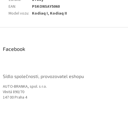
EAN
:
PSKONSAY5060
Model vozu
:
Kodiaq I, Kodiaq II
Z
á
p
a
Facebook
t
í
Sídlo společnosti, provozovatel eshopu
AUTO-BRANKA, spol. s r.o.
Vlnitá 890/70
147 00 Praha 4