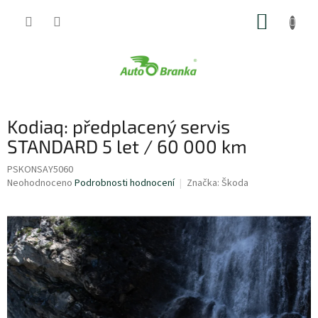
Přejít
NÁKUP
na
obsah
KOŠÍK
Kodiaq: předplacený servis
STANDARD 5 let / 60 000 km
PSKONSAY5060
Průměrné
Neohodnoceno
Podrobnosti hodnocení
Značka:
Škoda
hodnocení
produktu
je
0,0
z
5
hvězdiček.