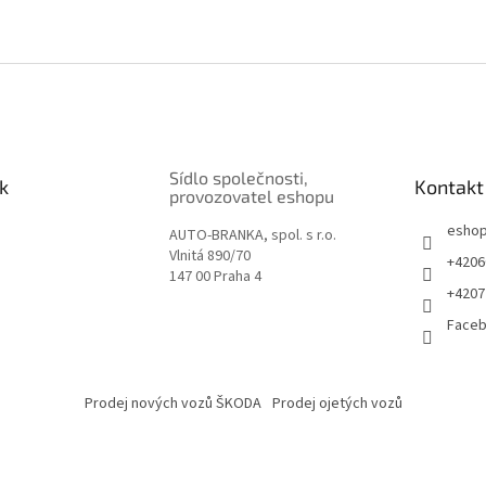
Sídlo společnosti,
k
Kontakt
provozovatel eshopu
esho
AUTO-BRANKA, spol. s r.o.
Vlnitá 890/70
+4206
147 00 Praha 4
+4207
Face
Prodej nových vozů ŠKODA
Prodej ojetých vozů