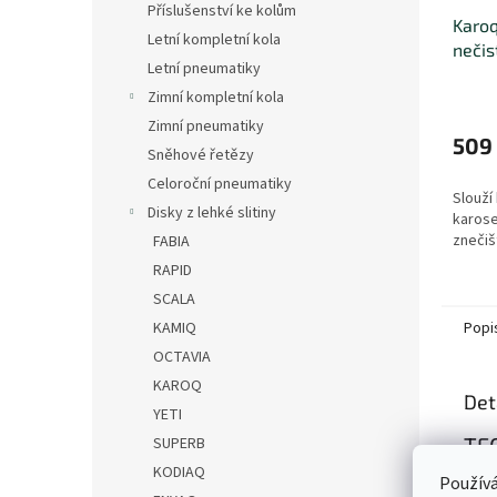
Příslušenství ke kolům
Karoq
Letní kompletní kola
nečis
Letní pneumatiky
Zimní kompletní kola
Zimní pneumatiky
509
Sněhové řetězy
Celoroční pneumatiky
Slouží
Disky z lehké slitiny
karose
znečiš
FABIA
RAPID
SCALA
KAMIQ
Popi
OCTAVIA
KAROQ
Det
YETI
TE
SUPERB
KODIAQ
Používá
Kód 