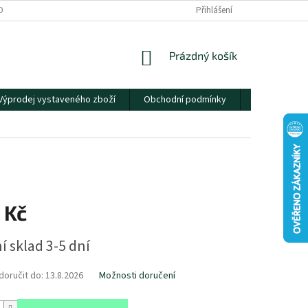
OBNÍCH ÚDAJŮ
Přihlášení
NÁKUPNÍ
Prázdný košík
KOŠÍK
Výprodej vystaveného zboží
Obchodní podmínky
Kontakty
 Kč
í sklad 3-5 dní
oručit do:
13.8.2026
Možnosti doručení