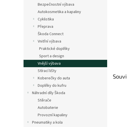
n
Bezpečnostní výbava
e
Autokosmetika a kapaliny
l
Cyklistika
Přeprava
Škoda Connect
Vnitřní výbava
Praktické doplňky
Sport a design
Vnější výbava
Stírací lišty
Souvi
Koberečky do auta
Doplňky do kufru
Náhradní díly Škoda
Stěrače
Autobaterie
Provozní kapaliny
Pneumatiky a kola