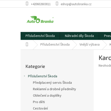
Přejít
+420602603011
eshop@autobranka.cz
na
obsah
Příslušenství Škoda
Náhradní díly Škoda
Pneu
Domů
Příslušenství Škoda
Vnější výbava
P
Karo
o
Přeskočit
s
Průměr
Neohod
Kategorie
kategorie
t
hodnoce
r
produkt
Příslušenství Škoda
a
je
Předplacený servis Škoda
0,0
n
z
Reklamní a drobné předměty
n
5
í
Oblečení a doplňky
hvězdič
p
Pro děti
a
Cestování