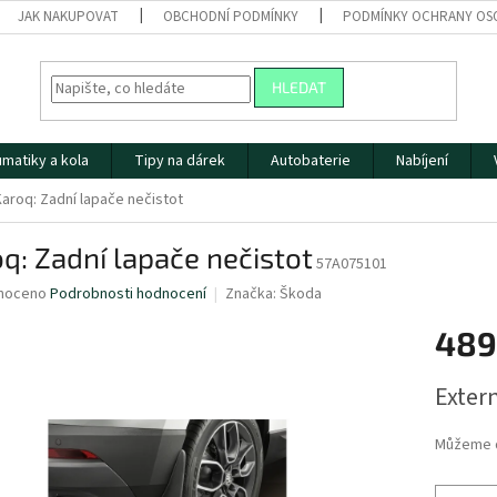
JAK NAKUPOVAT
OBCHODNÍ PODMÍNKY
PODMÍNKY OCHRANY OS
HLEDAT
matiky a kola
Tipy na dárek
Autobaterie
Nabíjení
Karoq: Zadní lapače nečistot
q: Zadní lapače nečistot
57A075101
né
noceno
Podrobnosti hodnocení
Značka:
Škoda
ní
489
u
Měrná
Extern
cena:
ek.
Můžeme d