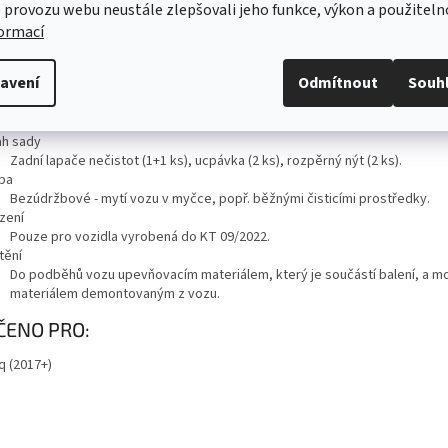
57A075101
 provozu webu neustále zlepšovali jeho funkce, výkon a použiteln
a
formací
Černá
iál
avení
Odmítnout
Souh
Polypropylen
EPDM
Polyethylen
h sady
Zadní lapače nečistot (1+1 ks), ucpávka (2 ks), rozpěrný nýt (2 ks).
ba
Bezúdržbové - mytí vozu v myčce, popř. běžnými čisticími prostředky.
zení
Pouze pro vozidla vyrobená do KT 09/2022.
tění
Do podběhů vozu upevňovacím materiálem, který je součástí balení, a m
materiálem demontovaným z vozu.
ČENO PRO:
q (2017+)