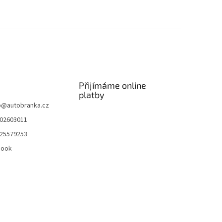
Přijímáme online
platby
p
@
autobranka.cz
02603011
25579253
book