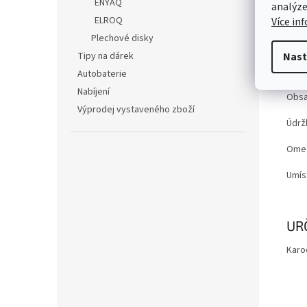
ENYAQ
analýze
Barv
ELROQ
Více in
Plechové disky
Mater
Tipy na dárek
Nast
Autobaterie
Nabíjení
Obsa
Výprodej vystaveného zboží
Údrž
Ome
Umís
UR
Karo