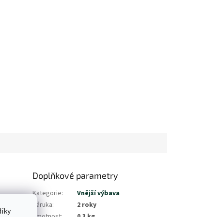
Doplňkové parametry
Kategorie
:
Vnější výbava
Záruka
:
2 roky
íky
Hmotnost
:
0.3 kg