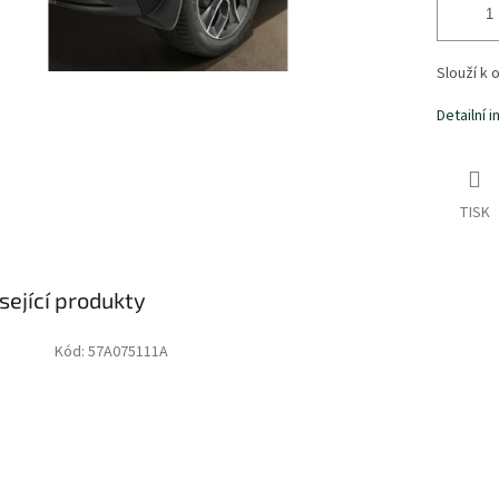
Slouží k 
Detailní 
TISK
sející produkty
Kód:
57A075111A