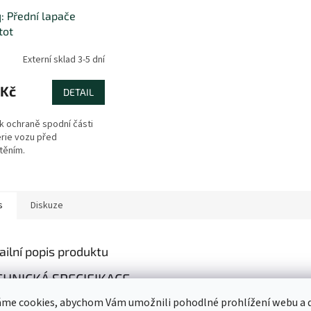
: Přední lapače
tot
Externí sklad 3-5 dní
 Kč
DETAIL
 k ochraně spodní části
rie vozu před
těním.
s
Diskuze
ailní popis produktu
CHNICKÁ SPECIFIKACE
me cookies, abychom Vám umožnili pohodlné prohlížení webu a d
produktu