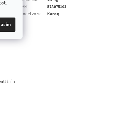
ost.
EAN
:
57A075101
Model vozu
:
Karoq
lasím
ontážním