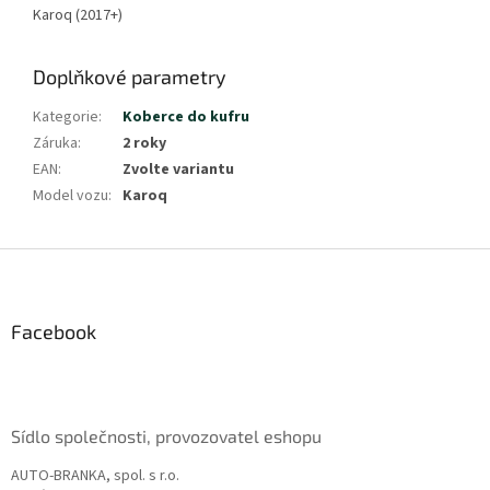
Karoq (2017+)
Doplňkové parametry
Kategorie
:
Koberce do kufru
Záruka
:
2 roky
EAN
:
Zvolte variantu
Model vozu
:
Karoq
Z
á
p
a
Facebook
t
í
Sídlo společnosti, provozovatel eshopu
AUTO-BRANKA, spol. s r.o.