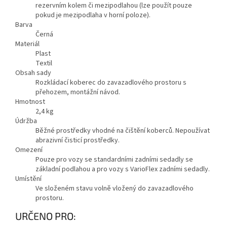
rezervním kolem či mezipodlahou (lze použít pouze
pokud je mezipodlaha v horní poloze).
Barva
Černá
Materiál
Plast
Textil
Obsah sady
Rozkládací koberec do zavazadlového prostoru s
přehozem, montážní návod.
Hmotnost
2,4
kg
Údržba
Běžné prostředky vhodné na čištění koberců. Nepoužívat
abrazivní čisticí prostředky.
Omezení
Pouze pro vozy se standardními zadními sedadly se
základní podlahou a pro vozy s VarioFlex zadními sedadly.
Umístění
Ve složeném stavu volně vložený do zavazadlového
prostoru.
URČENO PRO: