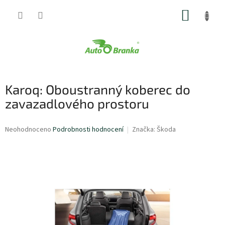
Přejít
NÁKUP
na
obsah
KOŠÍK
Karoq: Oboustranný koberec do
zavazadlového prostoru
Průměrné
Neohodnoceno
Podrobnosti hodnocení
Značka:
Škoda
hodnocení
produktu
je
0,0
z
5
hvězdiček.