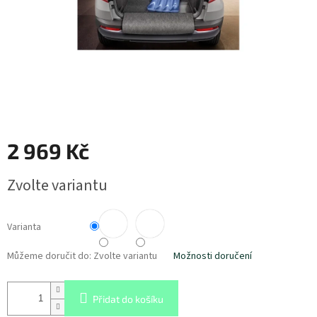
2 969 Kč
Měrná
Zvolte variantu
cena:
Varianta
Můžeme doručit do:
Zvolte variantu
Možnosti doručení
Přidat do košíku