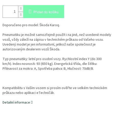
Přidat do košíku
Doporučeno pro model: Škoda Karoq.
Pneumatiku je možné samozřejmě použít i na jiné, než uvedené modely
vozů, vždy záleží na zápisu v technickém průkazu od Vašeho vozu.
Uvedený model je jen informativní, jelikož naše společnost je
autorizovaným dealerem vozů Škoda.
Typ pneumatiky: letní pro osobní vozy. Rychlostní index Y (do 300
km/h). Index nosnosti: 93 (650 kg). Energetická třída, dle štítku:
Přilnavost za mokra: A, Spotřeba paliva: B, Hlučnost: 70dB/B.
Kompatibilitu s Vaším vozem si prosím ověřte ve velkém technickém
průkazu nebo aplikaci eTechničák.
Detailní informace