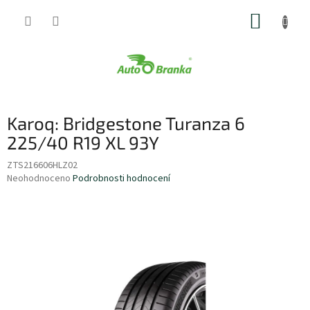
Přejít
NÁKUP
na
obsah
KOŠÍK
Karoq: Bridgestone Turanza 6
225/40 R19 XL 93Y
ZTS216606HLZ02
Průměrné
Neohodnoceno
Podrobnosti hodnocení
hodnocení
produktu
je
0,0
z
5
hvězdiček.