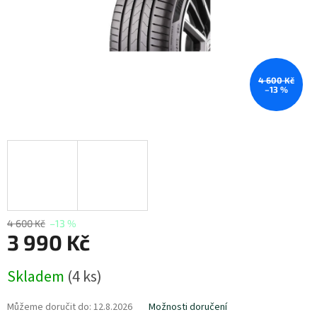
4 600 Kč
–13 %
4 600 Kč
–13 %
3 990 Kč
Měrná
Skladem
(
4 ks
)
cena:
Můžeme doručit do:
12.8.2026
Možnosti doručení