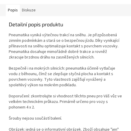
Popis
Diskuze
Detailní popis produktu
Pneumatika vyniká výtečnou trakcí na sněhu. Je přizpůsobená
zimním podmínkám a stará se o bezpečnou jízdu. Díky vynikající
přilnavosti na sněhu optimalizuje kontakt s povrchem vozovky.
Pneumatika dosahuje mimořádně dobré trakce a rovněž
zkracuje brzdnou dráhu na zasněžených silnicích.
Bezpečně i na mokrých silnicích: pneumatika účinně vytlačuje
vodu z běhounu, čímž se zlepšuje styčná plocha a kontakt s
povrchem vozovky. Tyto vlastnosti zajišťují vyvážený a
spolehlivý výkon na mokrém podkladu.
Doporučení: zkontrolujte si vhodnost těchto pneu pro Váš vůz ve
velkém technickém průkazu. Primárně určeno pro vozy s
pohonem 4 x 2.
Šrouby nejsou součástí balení.
Obrázek: jedná se o informativní obrázek. Zboží obsahuje "jen"