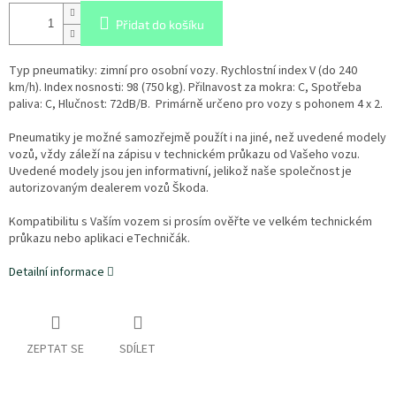
Přidat do košíku
Typ pneumatiky: zimní pro osobní vozy. Rychlostní index V (do 240
km/h). Index nosnosti: 98 (750 kg). Přilnavost za mokra: C, Spotřeba
paliva: C, Hlučnost: 72dB/B. Primárně určeno pro vozy s pohonem 4 x 2.
Pneumatiky je možné samozřejmě použít i na jiné, než uvedené modely
vozů, vždy záleží na zápisu v technickém průkazu od Vašeho vozu.
Uvedené modely jsou jen informativní, jelikož naše společnost je
autorizovaným dealerem vozů Škoda.
Kompatibilitu s Vaším vozem si prosím ověřte ve velkém technickém
průkazu nebo aplikaci eTechničák.
Detailní informace
ZEPTAT SE
SDÍLET