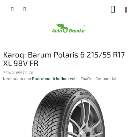
Přejít
NÁKUP
na
obsah
KOŠÍK
Karoq: Barum Polaris 6 215/55 R17
XL 98V FR
ZTW216557VLZ01
Průměrné
Neohodnoceno
Podrobnosti hodnocení
Značka:
Continental
hodnocení
produktu
je
0,0
z
5
hvězdiček.