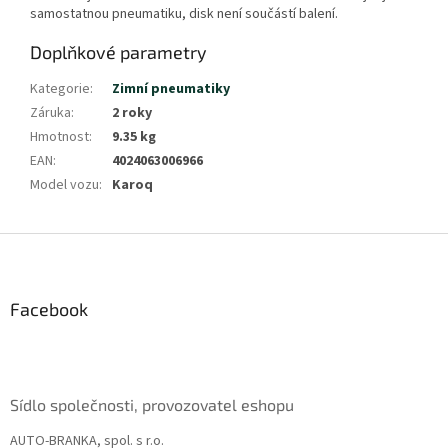
samostatnou pneumatiku, disk není součástí balení.
Doplňkové parametry
Kategorie
:
Zimní pneumatiky
Záruka
:
2 roky
Hmotnost
:
9.35 kg
EAN
:
4024063006966
Model vozu
:
Karoq
Z
á
p
a
Facebook
t
í
Sídlo společnosti, provozovatel eshopu
AUTO-BRANKA, spol. s r.o.