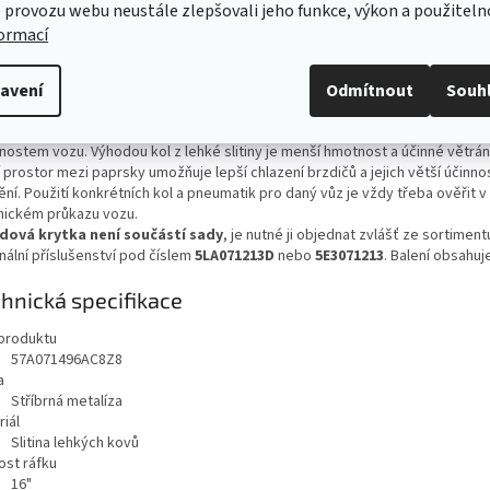
 provozu webu neustále zlepšovali jeho funkce, výkon a použiteln
z lehké slitiny jsou v sortimentu Škoda Originální příslušenství zastoupena 
formací
ou rozměrů, designů a barevných provedení.
umožňují podtrhnout jedinečnost konkrétního modelu vozu Škoda a odlišit j
ních.
avení
Odmítnout
Souh
splňují nejvyšší standardy kvality a bezpečnosti, čímž přispívají k lepším jí
tnostem vozu. Výhodou kol z lehké slitiny je menší hmotnost a účinné větrán
 prostor mezi paprsky umožňuje lepší chlazení brzdičů a jejich větší účinnos
ní. Použití konkrétních kol a pneumatik pro daný vůz je vždy třeba ověřit v
nickém průkazu vozu.
dová krytka není součástí sady
, je nutné ji objednat zvlášť ze sortimen
nální příslušenství pod číslem
5LA071213D
nebo
5E3071213
. Balení obsahuj
hnická specifikace
produktu
57A071496AC8Z8
a
Stříbrná metalíza
iál
Slitina lehkých kovů
ost ráfku
16"