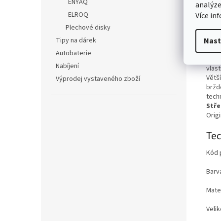
ENYAQ
analýze
Kola 
ELROQ
Více in
škál
Plechové disky
Tím 
ostat
Tipy na dárek
Nast
Autobaterie
Kola 
Nabíjení
vlas
Větší
Výprodej vystaveného zboží
brždě
tech
Stře
Origi
Tec
Kód 
Barv
Mater
Velik