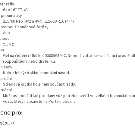
ěr ráfku
6J x 16“ ET 43
a pneumatiky
215/60 R16 (4×2 a 4×4), 225/60 R16 (4×4)
ost použít sněhové řetězy
Ano
nost
9,5
kg
ba
Gel na čištění ráfků kol 000096304C. Nepoužívat abrazivní čisticí prostřed
rozpouštědla nebo drátěnku.
h sady
Kolo z lehkých slitin, montážní návod.
ornění
Středová krytka kola není součástí sady.
ručení
Možnost použití kol pro daný vůz je třeba ověřit ve velkém technickém p
vozu, který naleznete na Portálu občana.
azit
eno pro:
ě
q (2017+)