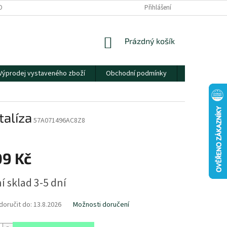
OBNÍCH ÚDAJŮ
Přihlášení
NÁKUPNÍ
Prázdný košík
KOŠÍK
Výprodej vystaveného zboží
Obchodní podmínky
Kontakty
talíza
57A071496AC8Z8
09 Kč
í sklad 3-5 dní
oručit do:
13.8.2026
Možnosti doručení