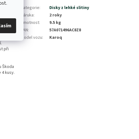
ost.
širokou
Kategorie
:
Disky z lehké slitiny
Záruka
:
2 roky
ej od
Hmotnost
:
9.5 kg
lasím
EAN
:
57A071496AC8Z8
zdním
Model vozu
:
Karoq
í.
t při
tu Škoda
e 4 kusy.