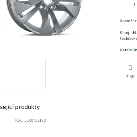
Rozměr rá
Kompatibi
technick
Detailní 
TISK
sející produkty
Kód:
5LA071213D