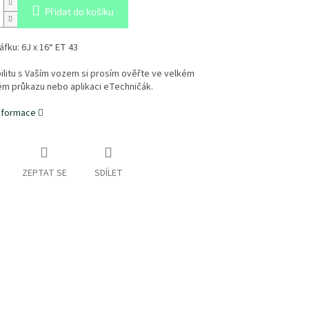
Přidat do košíku
fku: 6J x 16“ ET 43
litu s Vaším vozem si prosím ověřte ve velkém
ém průkazu nebo aplikaci eTechničák.
informace
ZEPTAT SE
SDÍLET