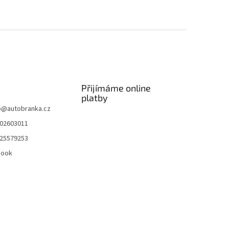
Přijímáme online
platby
p
@
autobranka.cz
02603011
25579253
book