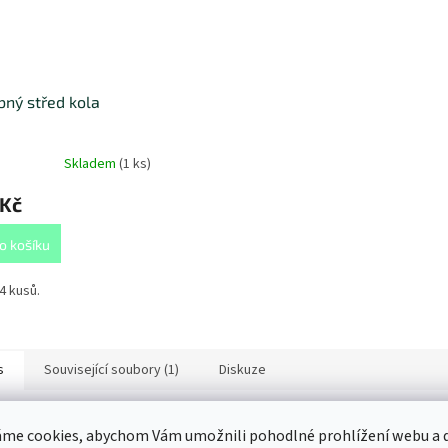
ný střed kola
Skladem
(
1 ks
)
 Kč
o košíku
4 kusů.
s
Související soubory (1)
Diskuze
ailní popis produktu
me cookies, abychom Vám umožnili pohodlné prohlížení webu a d