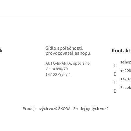
Sídlo společnosti,
k
Kontakt
provozovatel eshopu
esho
AUTO-BRANKA, spol. s r.o.
Vlnitá 890/70
+4206
147 00 Praha 4
+4207
Face
Prodej nových vozů ŠKODA
Prodej ojetých vozů