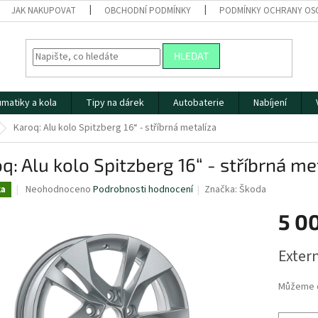
JAK NAKUPOVAT
OBCHODNÍ PODMÍNKY
PODMÍNKY OCHRANY OS
HLEDAT
matiky a kola
Tipy na dárek
Autobaterie
Nabíjení
Karoq: Alu kolo Spitzberg 16“ - stříbrná metalíza
q: Alu kolo Spitzberg 16“ - stříbrná me
Průměrné
Neohodnoceno
Podrobnosti hodnocení
Značka:
Škoda
ka
hodnocení
produktu
5 0
je
0,0
Měrná
Extern
z
cena:
5
hvězdiček.
Můžeme d