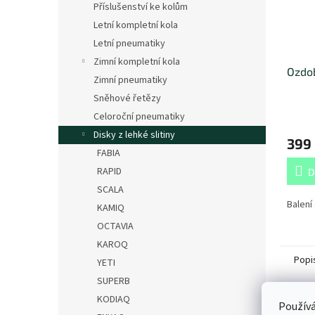
Příslušenství ke kolům
Letní kompletní kola
Letní pneumatiky
Zimní kompletní kola
Ozdob
Zimní pneumatiky
Sněhové řetězy
Celoroční pneumatiky
Disky z lehké slitiny
399
FABIA
RAPID
D
SCALA
Balení 
KAMIQ
OCTAVIA
KAROQ
Popi
YETI
SUPERB
KODIAQ
Det
Používá