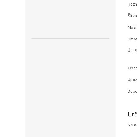
Rozm
Šířk
Možn
Hmot
Údrž
Obsa
Upoz
Dopo
Zobr
Urč
mén
Karo