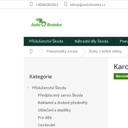
Přejít
+420602603011
eshop@autobranka.cz
na
obsah
Příslušenství Škoda
Náhradní díly Škoda
Pneu
Domů
Pneumatiky a kola
Disky z lehké slitiny
P
Karo
o
Přeskočit
s
Kategorie
kategorie
Novin
t
r
Příslušenství Škoda
a
Předplacený servis Škoda
n
Reklamní a drobné předměty
n
í
Oblečení a doplňky
p
Pro děti
a
Cestování