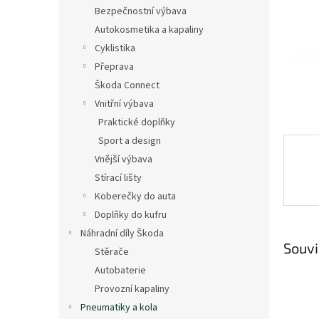
n
Bezpečnostní výbava
e
Autokosmetika a kapaliny
l
Cyklistika
Přeprava
Škoda Connect
Vnitřní výbava
Praktické doplňky
Sport a design
Vnější výbava
Stírací lišty
Koberečky do auta
Doplňky do kufru
Náhradní díly Škoda
Souvi
Stěrače
Autobaterie
Provozní kapaliny
Pneumatiky a kola