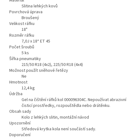
Materiál
Slitina lehkých kovů
Povrchová úprava
Broušený
Velikost ráfku
18"
Rozměr ráfku
7,0J x 18“ ET 45
Počet šroubů
5
ks
Šířka pneumatiky
215/50 R18 (4x2), 225/50 R18 (4x4)
Možnost použít sněhové řetězy
Ne
Hmotnost
12,4
kg
Údržba
Gel na čištění ráfků kol 000096304C. Nepoužívat abrazivní
čisticí prostředky, rozpouštědla nebo drátěnku.
Obsah sady
Kolo z lehkých slitin, montážní návod
Upozornění
Středová krytka kola není součástí sady.
Doporučení