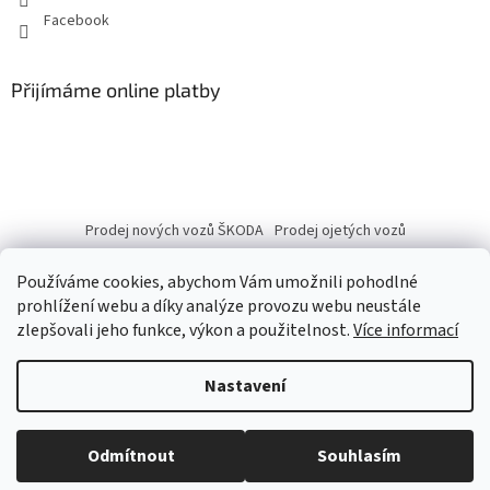
Facebook
Přijímáme online platby
Prodej nových vozů ŠKODA
Prodej ojetých vozů
Používáme cookies, abychom Vám umožnili pohodlné
prohlížení webu a díky analýze provozu webu neustále
zlepšovali jeho funkce, výkon a použitelnost.
Více informací
Vytvořil Shoptet
Nastavení
Copyright 2026
eshop.autobranka.cz
. Všechna práva vyhrazena.
Odmítnout
Souhlasím
Upravit nastavení cookies