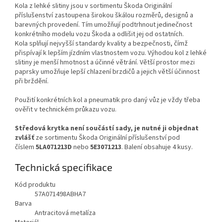
Kola z lehké slitiny jsou v sortimentu Škoda Originální
příslušenství zastoupena širokou škálou rozměrů, designů a
barevných provedení. Tím umožňují podtrhnout jedinečnost
konkrétního modelu vozu Škoda a odlišit jej od ostatních.
Kola splňují nejvyšší standardy kvality a bezpečnosti, čímž
přispívají k lepším jízdním vlastnostem vozu. Výhodou kol z lehké
slitiny je menší hmotnost a účinné větrání. Větší prostor mezi
paprsky umožňuje lepší chlazení brzdičů a jejich větší účinnost
při brždění.
Použití konkrétních kol a pneumatik pro daný vůz je vždy třeba
ověřit v technickém průkazu vozu.
Středová krytka není součástí sady, je nutné ji objednat
zvlášť
ze sortimentu Škoda Originální příslušenství pod
číslem
5LA071213D
nebo
5E3071213
. Balení obsahuje 4 kusy.
Technická specifikace
Kód produktu
57A071498ABHA7
Barva
Antracitová metalíza