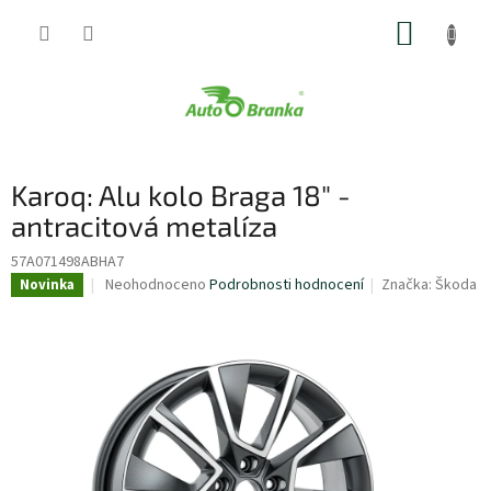
Přejít
NÁKUP
na
obsah
KOŠÍK
Karoq: Alu kolo Braga 18" -
antracitová metalíza
57A071498ABHA7
Průměrné
Neohodnoceno
Podrobnosti hodnocení
Značka:
Škoda
Novinka
hodnocení
produktu
je
0,0
z
5
hvězdiček.