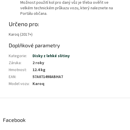
Možnost použití kol pro daný vůz je třeba ověřit ve
velkém technickém průkazu vozu, který naleznete na
Portálu občana.
Zobrazit
Určeno pro:
méně
Karoq (2017+)
Doplňkové parametry
Kategorie
:
Disky z lehké slitiny
Záruka
:
2 roky
Hmotnost
:
12.4 kg
EAN
:
57A071498ABHA7
Model vozu
:
Karoq
Z
á
p
a
Facebook
t