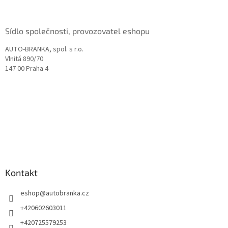
í
Sídlo společnosti, provozovatel eshopu
AUTO-BRANKA, spol. s r.o.
Vlnitá 890/70
147 00 Praha 4
Kontakt
eshop
@
autobranka.cz
+420602603011
+420725579253