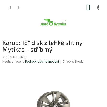
Přejít
NÁKUP
na
obsah
KOŠÍK
Karoq: 18" disk z lehké slitiny
Mytikas - stříbrný
57A071498C 8Z8
Průměrné
Neohodnoceno
Podrobnosti hodnocení
Značka:
Škoda
hodnocení
produktu
je
0,0
z
5
hvězdiček.