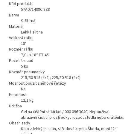
Kód produktu
57A071498C 8Z8
Barva
Stříbrná
Materiál
Lehká slitina
Velikost ráfku
18"
Rozměr ráfku
7,0J x 18“ ET 45
Počet šroubů
5
ks
Rozměr pneumatiky
215/50 R18 (4x2); 225/50 R18 (4x4)
Možnost použít sněhové řetězy
Ne
Hmotnost
12,1
kg
Údržba
Gel na čištění ráfků kol / 000 096 304C. Nepoužívat
abrazivní čisticí prostředky, rozpouštědla nebo drátěnku.
Obsah sady
Kolo z lehkých slitin, středová krytka Škoda, montážní