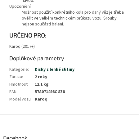
návod.
Upozornění
Možnost použití konkrétního kola pro daný vůz je třeba
ověřit ve velkém technickém průkazu vozu. Šrouby
nejsou součástí balení.
Zobrazit
URČENO PRO:
méně
Karoq (2017+)
Doplňkové parametry
Kategorie
:
Disky z lehké slitiny
Záruka
:
2 roky
Hmotnost
:
12.1 kg
EAN
:
57A071498C 8Z8
Model vozu
:
Karoq
Z
á
p
a
Facebook