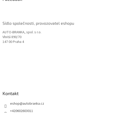
t
í
Sídlo společnosti, provozovatel eshopu
AUTO-BRANKA, spol. s r.o.
Vlnitá 890/70
147 00 Praha 4
Kontakt
eshop
@
autobranka.cz
+420602603011