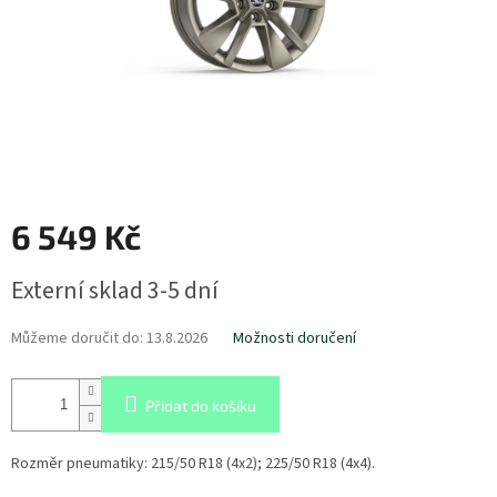
6 549 Kč
Měrná
Externí sklad 3-5 dní
cena:
Můžeme doručit do:
13.8.2026
Možnosti doručení
Přidat do košíku
Rozměr pneumatiky:
215/50 R18 (4x2); 225/50 R18 (4x4).