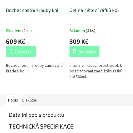
Bezbečnostní šrouby kol
Gel na čištění ráfků kol
Skladem
(
2 ks
)
Skladem
(
4 ks
)
609 Kč
309 Kč
Do košíku
Do košíku
Bezpečnostní šrouby zamezující
Intenzivní čisticí prostředek k
krádeži kol.
odstraňování znečištění ráfků
kol 500ml.
Popis
Diskuze
Detailní popis produktu
TECHNICKÁ SPECIFIKACE