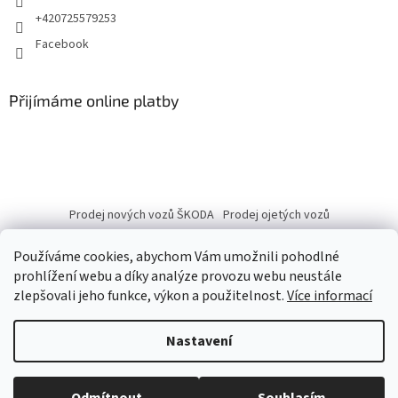
+420725579253
Facebook
Přijímáme online platby
Prodej nových vozů ŠKODA
Prodej ojetých vozů
Používáme cookies, abychom Vám umožnili pohodlné
prohlížení webu a díky analýze provozu webu neustále
zlepšovali jeho funkce, výkon a použitelnost.
Více informací
Vytvořil Shoptet
Nastavení
Copyright 2026
eshop.autobranka.cz
. Všechna práva vyhrazena.