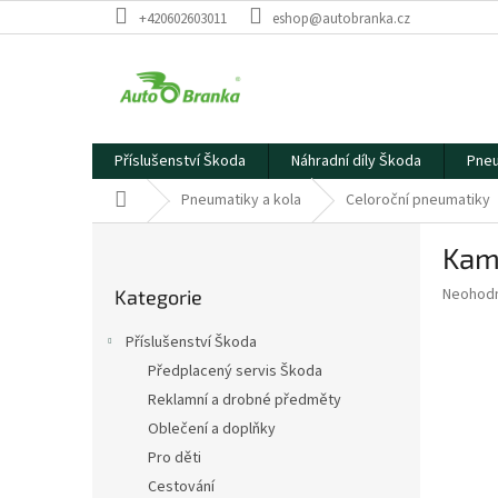
Přejít
+420602603011
eshop@autobranka.cz
na
obsah
Příslušenství Škoda
Náhradní díly Škoda
Pneu
Domů
Pneumatiky a kola
Celoroční pneumatiky
P
Kami
o
Přeskočit
s
Průměr
Neohod
Kategorie
kategorie
t
hodnoce
r
produkt
Příslušenství Škoda
a
je
Předplacený servis Škoda
0,0
n
z
Reklamní a drobné předměty
n
5
í
Oblečení a doplňky
hvězdič
p
Pro děti
a
Cestování