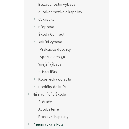
n
Bezpečnostní výbava
e
Autokosmetika a kapaliny
l
Cyklistika
Přeprava
Škoda Connect
Vnitřní výbava
Praktické doplňky
Sport a design
Vnější výbava
Stírací lišty
Koberečky do auta
Doplňky do kufru
Náhradní díly Škoda
Stěrače
Autobaterie
Provozní kapaliny
Pneumatiky a kola