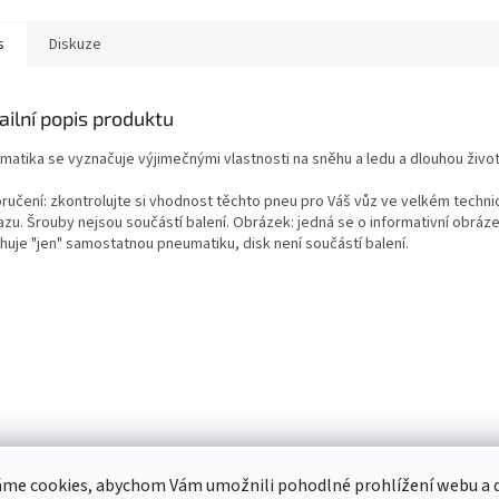
s
Diskuze
ailní popis produktu
matika se vyznačuje výjimečnými vlastnosti na sněhu a ledu a dlouhou život
ručení: zkontrolujte si vhodnost těchto pneu pro Váš vůz ve velkém techn
azu. Šrouby nejsou součástí balení. Obrázek: jedná se o informativní obráze
huje "jen" samostatnou pneumatiku, disk není součástí balení.
me cookies, abychom Vám umožnili pohodlné prohlížení webu a d