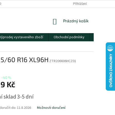
OBNÍCH ÚDAJŮ
Přihlášení
NÁKUPNÍ
Prázdný košík
KOŠÍK
Výprodej vystaveného zboží
Obchodní podmínky
Kontakty
205/60 R16 XL96H
ZTR206606HCZ01
–40 %
99 Kč
í sklad 3-5 dní
oručit do:
11.8.2026
Možnosti doručení