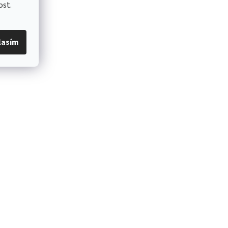
ost.
lasím