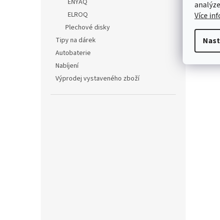
ENYAQ
analýze
ELROQ
Více in
Plechové disky
Tipy na dárek
Nast
Autobaterie
Nabíjení
Výprodej vystaveného zboží