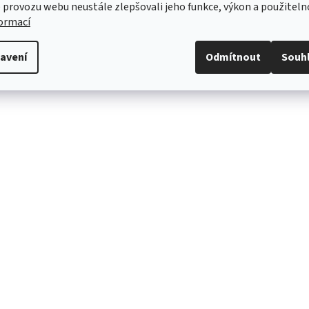
 provozu webu neustále zlepšovali jeho funkce, výkon a použiteln
formací
avení
Odmítnout
Souh