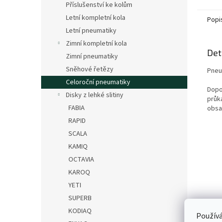
Příslušenství ke kolům
Letní kompletní kola
Popi
Letní pneumatiky
Zimní kompletní kola
Det
Zimní pneumatiky
Sněhové řetězy
Pneu
Celoroční pneumatiky
Dopo
Disky z lehké slitiny
průk
FABIA
obsa
RAPID
SCALA
KAMIQ
OCTAVIA
KAROQ
YETI
SUPERB
KODIAQ
Používá