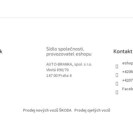
Sídlo společnosti,
k
Kontakt
provozovatel eshopu
esho
AUTO-BRANKA, spol. s r.o.
Vlnitá 890/70
+4206
147 00 Praha 4
+4207
Face
Prodej nových vozů ŠKODA
Prodej ojetých vozů