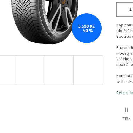
Typ pneu
5 590 Kč
–40 %
(do 210 k
Spotřeba 
Pneumati
modely vo
Vašeho vo
společno
Kompatibi
technick
Detailní 
TISK