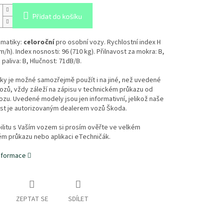
Přidat do košíku
matiky:
celoroční
pro osobní vozy. Rychlostní index H
m/h). Index nosnosti: 96 (710 kg). Přilnavost za mokra: B,
paliva: B, Hlučnost: 71dB/B.
ky je možné samozřejmě použít i na jiné, než uvedené
zů, vždy záleží na zápisu v technickém průkazu od
zu. Uvedené modely jsou jen informativní, jelikož naše
st je autorizovaným dealerem vozů Škoda.
litu s Vaším vozem si prosím ověřte ve velkém
ém průkazu nebo aplikaci eTechničák.
informace
ZEPTAT SE
SDÍLET