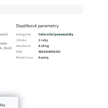
Doplňkové parametry
ností.
Kategorie
:
Celoroční pneumatiky
Záruka
:
2 roky
ickém
Hmotnost
:
8.28 kg
k. Zboží
EAN
:
4019238092202
Model vozu
:
Kamiq
íky