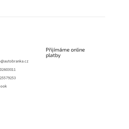
Přijímáme online
platby
p
@
autobranka.cz
02603011
25579253
book