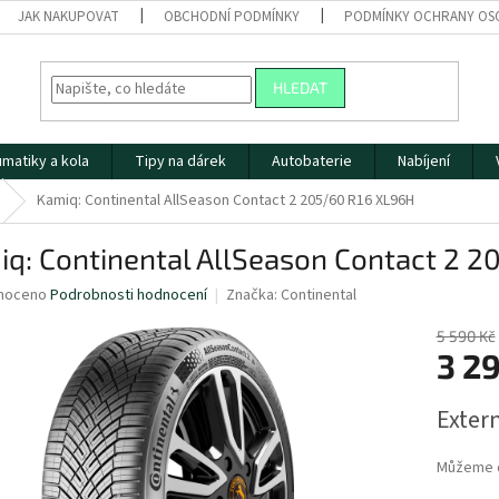
JAK NAKUPOVAT
OBCHODNÍ PODMÍNKY
PODMÍNKY OCHRANY OS
HLEDAT
matiky a kola
Tipy na dárek
Autobaterie
Nabíjení
Kamiq: Continental AllSeason Contact 2 205/60 R16 XL96H
q: Continental AllSeason Contact 2 
né
noceno
Podrobnosti hodnocení
Značka:
Continental
ní
u
5 590 Kč
3 2
Měrná
Extern
cena:
ek.
Můžeme d