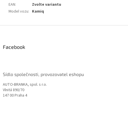
EAN
:
Zvolte variantu
Model vozu
:
Kamiq
Z
á
p
a
Facebook
t
í
Sídlo společnosti, provozovatel eshopu
AUTO-BRANKA, spol. s r.o.
Vlnitá 890/70
147 00 Praha 4