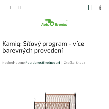
Přejít
NÁKUP
na
obsah
KOŠÍK
Kamiq: Síťový program - více
barevných provedení
Průměrné
Neohodnoceno
Podrobnosti hodnocení
Značka:
Škoda
hodnocení
produktu
je
0,0
z
5
hvězdiček.