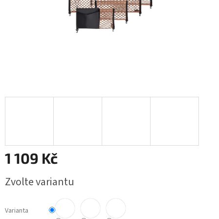
1 109 Kč
Měrná
Zvolte variantu
cena:
Varianta