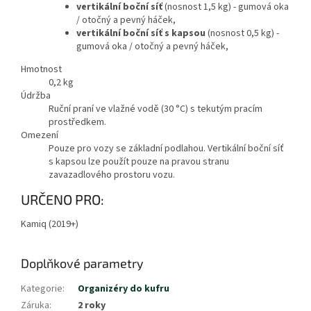
vertikální boční síť
(nosnost 1,5 kg) - gumová oka
/ otočný a pevný háček,
vertikální boční síť s kapsou
(nosnost 0,5 kg) -
gumová oka / otočný a pevný háček,
Hmotnost
0,2
kg
Údržba
Ruční praní ve vlažné vodě (30 °C) s tekutým pracím
prostředkem.
Omezení
Pouze pro vozy se základní podlahou. Vertikální boční síť
s kapsou lze použít pouze na pravou stranu
zavazadlového prostoru vozu.
URČENO PRO:
Kamiq (2019+)
Doplňkové parametry
Kategorie
:
Organizéry do kufru
Záruka
:
2 roky