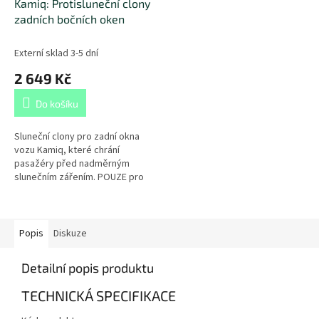
Kamiq: Protisluneční clony
zadních bočních oken
Externí sklad 3-5 dní
2 649 Kč
Do košíku
Sluneční clony pro zadní okna
vozu Kamiq, které chrání
pasažéry před nadměrným
slunečním zářením. POUZE pro
model Kamiq (2019+)!
Popis
Diskuze
Detailní popis produktu
TECHNICKÁ SPECIFIKACE