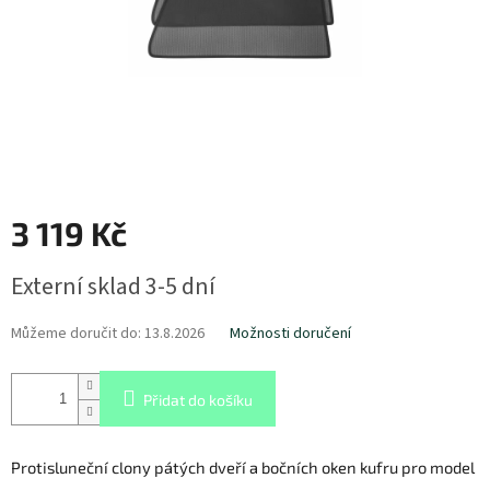
3 119 Kč
Měrná
Externí sklad 3-5 dní
cena:
Můžeme doručit do:
13.8.2026
Možnosti doručení
Přidat do košíku
Protisluneční clony pátých dveří a bočních oken kufru pro model