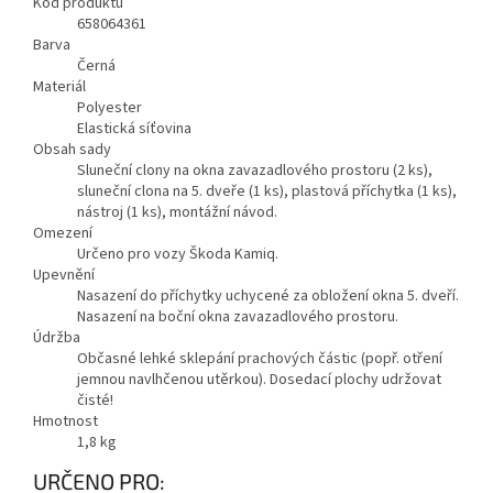
Kód produktu
658064361
Barva
Černá
Materiál
Polyester
Elastická síťovina
Obsah sady
Sluneční clony na okna zavazadlového prostoru (2 ks),
sluneční clona na 5. dveře (1 ks), plastová příchytka (1 ks),
nástroj (1 ks), montážní návod.
Omezení
Určeno pro vozy Škoda Kamiq.
Upevnění
Nasazení do příchytky uchycené za obložení okna 5. dveří.
Nasazení na boční okna zavazadlového prostoru.
Údržba
Občasné lehké sklepání prachových částic (popř. otření
jemnou navlhčenou utěrkou). Dosedací plochy udržovat
čisté!
Hmotnost
1,8
kg
URČENO PRO: