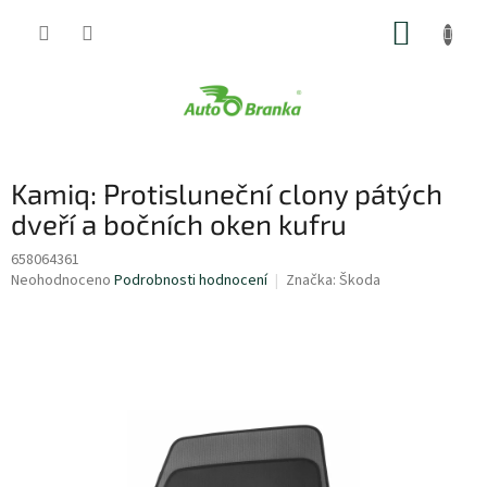
Přejít
NÁKUP
na
obsah
KOŠÍK
Kamiq: Protisluneční clony pátých
dveří a bočních oken kufru
658064361
Průměrné
Neohodnoceno
Podrobnosti hodnocení
Značka:
Škoda
hodnocení
produktu
je
0,0
z
5
hvězdiček.