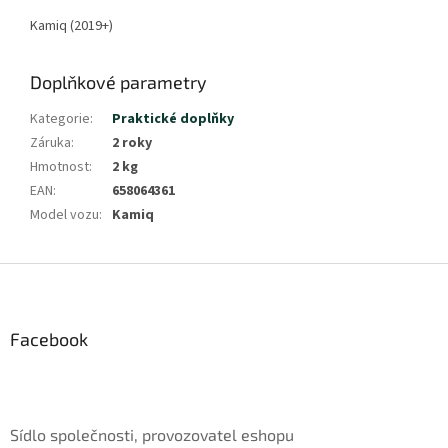
Kamiq (2019+)
Doplňkové parametry
Kategorie
:
Praktické doplňky
Záruka
:
2 roky
Hmotnost
:
2 kg
EAN
:
658064361
Model vozu
:
Kamiq
Z
á
p
a
Facebook
t
í
Sídlo společnosti, provozovatel eshopu