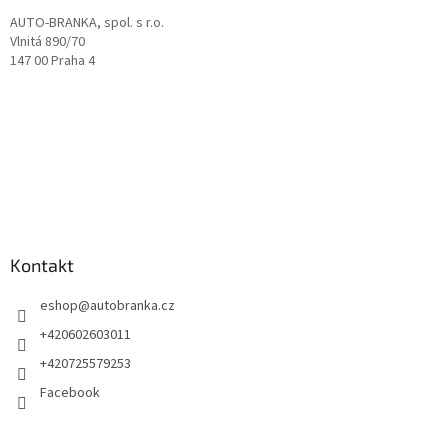
AUTO-BRANKA, spol. s r.o.
Vlnitá 890/70
147 00 Praha 4
Kontakt
eshop
@
autobranka.cz
+420602603011
+420725579253
Facebook