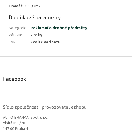
Gramáž: 200 g/m2.
Doplňkové parametry
Kategorie
:
Reklamní a drobné předměty
Záruka
:
2 roky
EAN
:
Zvolte variantu
Z
á
p
a
Facebook
t
í
Sídlo společnosti, provozovatel eshopu
AUTO-BRANKA, spol. s r.o.
Vlnitá 890/70
147 00 Praha 4