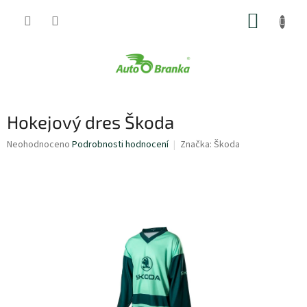
Přejít
NÁKUP
na
obsah
KOŠÍK
Hokejový dres Škoda
Průměrné
Neohodnoceno
Podrobnosti hodnocení
Značka:
Škoda
hodnocení
produktu
je
0,0
z
5
hvězdiček.