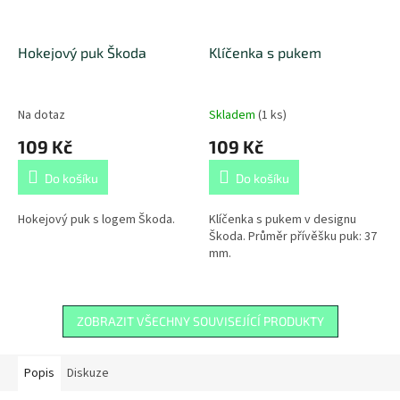
Hokejový puk Škoda
Klíčenka s pukem
Na dotaz
Skladem
(
1 ks
)
109 Kč
109 Kč
Do košíku
Do košíku
Hokejový puk s logem Škoda.
Klíčenka s pukem v designu
Škoda. Průměr přívěšku puk: 37
mm.
ZOBRAZIT VŠECHNY SOUVISEJÍCÍ PRODUKTY
Popis
Diskuze