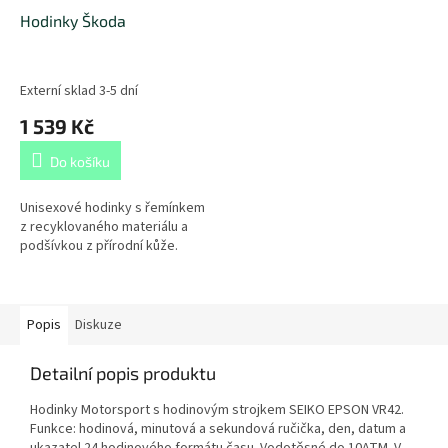
Hodinky Škoda
Externí sklad 3-5 dní
1 539 Kč
Do košíku
Unisexové hodinky s řemínkem
z recyklovaného materiálu a
podšívkou z přírodní kůže.
Popis
Diskuze
Detailní popis produktu
Hodinky Motorsport s hodinovým strojkem SEIKO EPSON VR42.
Funkce: hodinová, minutová a sekundová ručička, den, datum a
ukazatel 24 hodinového formátu času. Vodotěsné do 10ATM. V