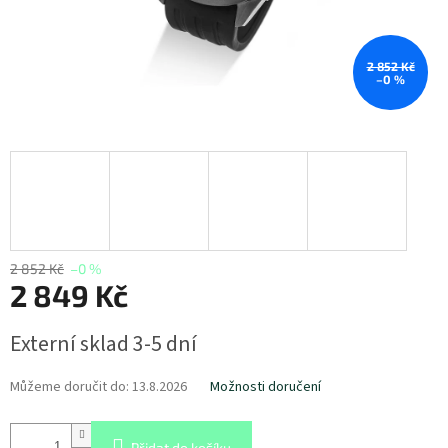
2 852 Kč
–0 %
2 852 Kč
–0 %
2 849 Kč
Měrná
Externí sklad 3-5 dní
cena:
Můžeme doručit do:
13.8.2026
Možnosti doručení
Přidat do košíku