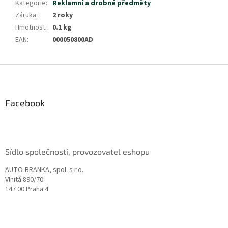
Kategorie
:
Reklamní a drobné předměty
Záruka
:
2 roky
Hmotnost
:
0.1 kg
EAN
:
000050800AD
Z
á
p
a
Facebook
t
í
Sídlo společnosti, provozovatel eshopu
AUTO-BRANKA, spol. s r.o.
Vlnitá 890/70
147 00 Praha 4