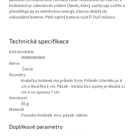
hodinkách je zabudován solární článek, který zachycuje světlo a
přeměňuje jej na elektrickou energii, kterou ukládá do
sekundární baterie. Plně nabitá baterie vydrží čtyři měsíce.
Technická specifikace
Kód produktu
000050800AD
Barva
Černá
Rozměry
Krabička hodinek má průměr 9 cm. Průměr ciferníku je 4
cm a tloušťka 1 cm. Pásek - Strana bez spony je dlouhá 11
cm a se sponou 7 cm.
Hmotnost
85
g
Materiál
Pouzdro hodinek: kov; pásek: silikon.
Doplňkové parametry