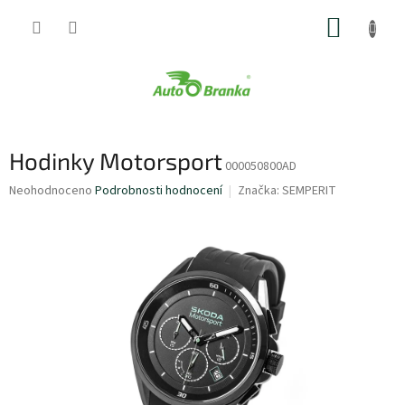
Přejít
NÁKUP
na
obsah
KOŠÍK
Hodinky Motorsport
000050800AD
Průměrné
Neohodnoceno
Podrobnosti hodnocení
Značka:
SEMPERIT
hodnocení
produktu
je
0,0
z
5
hvězdiček.