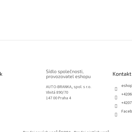
Sídlo společnosti,
k
Kontakt
provozovatel eshopu
esho
AUTO-BRANKA, spol. s r.o.
Vlnitá 890/70
+4206
147 00 Praha 4
+4207
Face