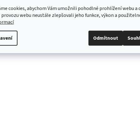
b II (2008-2013)
me cookies, abychom Vám umožnili pohodlné prohlížení webu a d
b II (2013-2015)
 provozu webu neustále zlepšovali jeho funkce, výkon a použiteln
robce
formací
a Auto a.s.
Václava Klementa 869
avení
Odmítnout
Souh
01, Mladá Boleslav
á republika