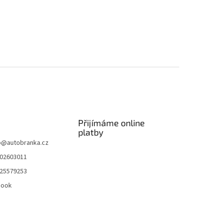
Přijímáme online
platby
p
@
autobranka.cz
02603011
25579253
book