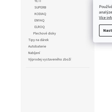
YETI
Super
Používá
SUPERB
Super
analýze
Vý
KODIAQ
Více in
ENYAQ
Škod
ELROQ
Tř. 
Nast
293 
Plechové disky
Česk
Tipy na dárek
Autobaterie
Nabíjení
Výprodej vystaveného zboží