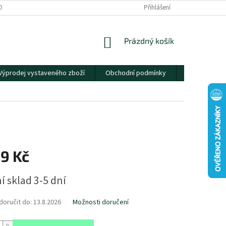
OBNÍCH ÚDAJŮ
Přihlášení
NÁKUPNÍ
Prázdný košík
KOŠÍK
Výprodej vystaveného zboží
Obchodní podmínky
Kontakty
09 Kč
í sklad 3-5 dní
oručit do:
13.8.2026
Možnosti doručení