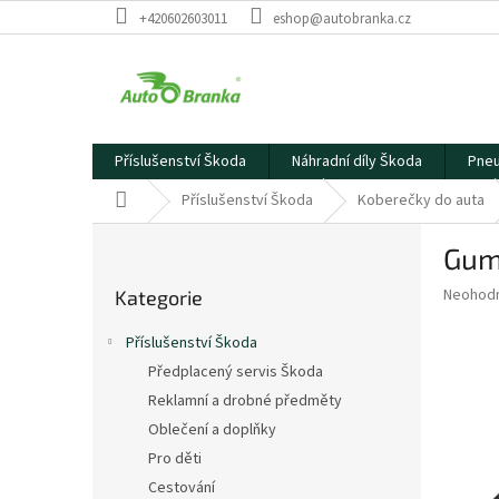
Přejít
+420602603011
eshop@autobranka.cz
na
obsah
Příslušenství Škoda
Náhradní díly Škoda
Pneu
Domů
Příslušenství Škoda
Koberečky do auta
P
Gum
o
Přeskočit
s
Průměr
Neohod
Kategorie
kategorie
t
hodnoce
r
produkt
Příslušenství Škoda
a
je
Předplacený servis Škoda
0,0
n
z
Reklamní a drobné předměty
n
5
í
Oblečení a doplňky
hvězdič
p
Pro děti
a
Cestování