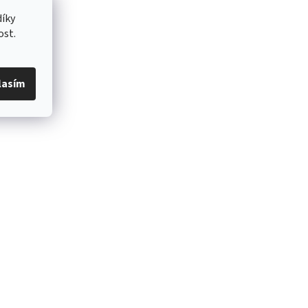
íky
ost.
lasím