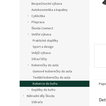
n
Bezpečnostní výbava
e
Autokosmetika a kapaliny
l
Cyklistika
Přeprava
Škoda Connect
Vnitřní výbava
Praktické doplňky
Sport a design
Vnější výbava
Stírací lišty
Koberečky do auta
Gumové koberečky do auta
Textilní koberečky do auta
Koberce do kufru
Popi
Doplňky do kufru
Náhradní díly Škoda
Det
Stěrače