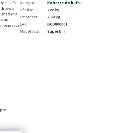
te na něj
Kategorie
:
Koberce do kufru
 dřevo a
Záruka
:
2 roky
e snadno a
Hmotnost
:
2.68 kg
azadel,
EAN
:
DCD800001
ombinovat s
Model vozu
:
Superb II
 pro