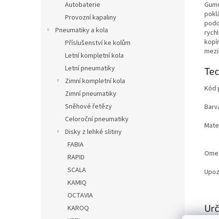
Gumo
Autobaterie
pokl
Provozní kapaliny
podo
Pneumatiky a kola
rych
kopí
Příslušenství ke kolům
mezi
Letní kompletní kola
Letní pneumatiky
Tec
Zimní kompletní kola
Kód 
Zimní pneumatiky
Sněhové řetězy
Barv
Celoroční pneumatiky
Mater
Disky z lehké slitiny
FABIA
Ome
RAPID
SCALA
Upoz
KAMIQ
OCTAVIA
Urč
KAROQ