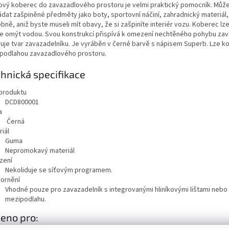
vý koberec do zavazadlového prostoru je velmi praktický pomocník. Může
ádat zašpiněné předměty jako boty, sportovní náčiní, zahradnický materiál,
bně, aniž byste museli mít obavy, že si zašpiníte interiér vozu. Koberec lz
le omýt vodou. Svou konstrukcí přispívá k omezení nechtěného pohybu zav
ruje tvar zavazadelníku. Je vyráběn v černé barvě s nápisem Superb.
Lze k
podlahou zavazadlového prostoru.
hnická specifikace
produktu
DCD800001
a
Černá
iál
Guma
Nepromokavý materiál
zení
Nekoliduje se síťovým programem.
ornění
Vhodné pouze pro zavazadelník s integrovanými hliníkovými lištami nebo
mezipodlahu.
eno pro: