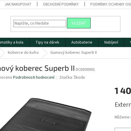
JAK NAKUPOVAT
OBCHODNÍ PODMÍNKY
PODMÍNKY OCHRANY OS
HLEDAT
matiky a kola
Tipy na dárek
Autobaterie
Nabíjení
Koberce do kufru
Gumový koberec Superb II
ový koberec Superb II
DCD800001
né
noceno
Podrobnosti hodnocení
Značka:
Škoda
ní
1 4
u
Měrná
Extern
cena:
ek.
Můžeme d