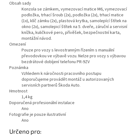
Obsah sady
Konzola se zámkem, vymezovací matice M6, vymezovací
podložka, trhací šroub (2x), podložka (2x), trhací matice
(1x), klíč zámku (2x), plastová krytka, samolepící štítek na
okno (2x), samolepicí štítek na 5. dveře, záruční a servisní
knížka, kuličkové pero, přívěšek, bezpečnostní karta,
montážní návod.
Omezení
Pouze pro vozy s levostranným řízením s manuální
převodovkou ve výbavě vozu. Nelze pro vozy s výbavou
bezdrátové dobíjení telefonu PR-9ZV
Poznámka
Vzhledem k náročnosti pracovního postupu
doporučujeme provádět montáž u autorizovaných
servisních partnerů Škoda Auto.
Hmotnost
1,4
kg
Doporučená profesionální instalace
Ano
Fotografie je pouze ilustrativní
Ano
Určeno pro: