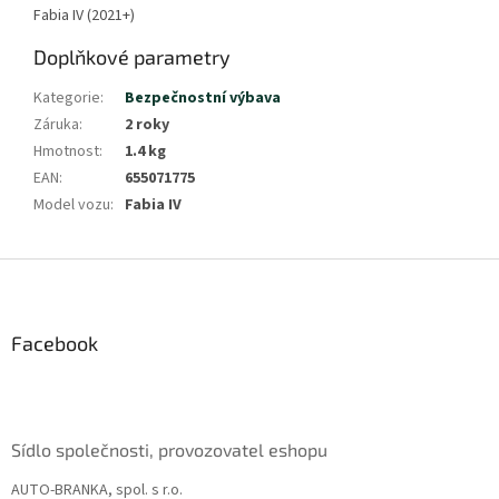
Fabia IV (2021+)
Doplňkové parametry
Kategorie
:
Bezpečnostní výbava
Záruka
:
2 roky
Hmotnost
:
1.4 kg
EAN
:
655071775
Model vozu
:
Fabia IV
Z
á
p
a
Facebook
t
í
Sídlo společnosti, provozovatel eshopu
AUTO-BRANKA, spol. s r.o.