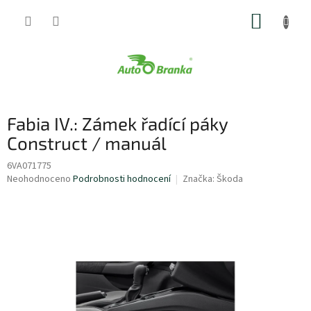
Přejít
NÁKUP
na
obsah
KOŠÍK
Fabia IV.: Zámek řadící páky
Construct / manuál
6VA071775
Průměrné
Neohodnoceno
Podrobnosti hodnocení
Značka:
Škoda
hodnocení
produktu
je
0,0
z
5
hvězdiček.