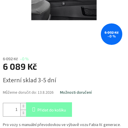
6 092 Kč
–0 %
6 092 Kč
–0 %
6 089 Kč
Měrná
Externí sklad 3-5 dní
cena:
Můžeme doručit do:
13.8.2026
Možnosti doručení
Přidat do košíku
Pro vozy s manuální převodovkou ve výbavě vozu Fabia IV. generace.