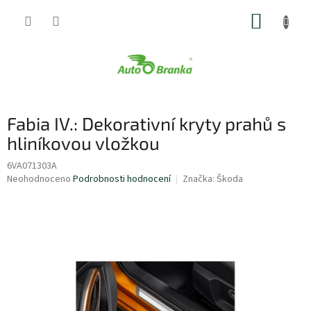
Přejít
NÁKUP
na
obsah
KOŠÍK
Fabia IV.: Dekorativní kryty prahů s
hliníkovou vložkou
6VA071303A
Průměrné
Neohodnoceno
Podrobnosti hodnocení
Značka:
Škoda
hodnocení
produktu
je
0,0
z
5
hvězdiček.