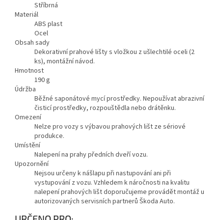
Stříbrná
Materiál
ABS plast
Ocel
Obsah sady
Dekorativní prahové lišty s vložkou z ušlechtilé oceli (2
ks), montážní návod.
Hmotnost
190
g
Údržba
Běžné saponátové mycí prostředky. Nepoužívat abrazivní
čisticí prostředky, rozpouštědla nebo drátěnku.
Omezení
Nelze pro vozy s výbavou prahových lišt ze sériové
produkce.
Umístění
Nalepení na prahy předních dveří vozu.
Upozornění
Nejsou určeny k nášlapu při nastupování ani při
vystupování z vozu. Vzhledem k náročnosti na kvalitu
nalepení prahových lišt doporučujeme provádět montáž u
autorizovaných servisních partnerů Škoda Auto.
URČENO PRO: