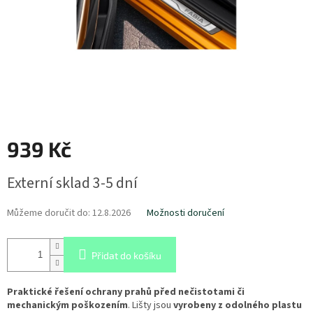
939 Kč
Měrná
Externí sklad 3-5 dní
cena:
Můžeme doručit do:
12.8.2026
Možnosti doručení
Přidat do košíku
Praktické řešení ochrany prahů před nečistotami či
mechanickým poškozením
.
Lišty jsou
vyrobeny z odolného plastu