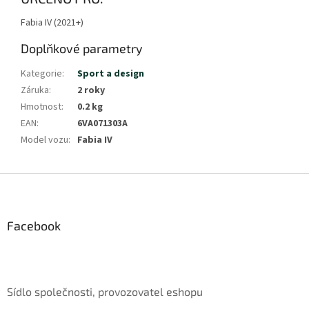
Fabia IV (2021+)
Doplňkové parametry
Kategorie
:
Sport a design
Záruka
:
2 roky
Hmotnost
:
0.2 kg
EAN
:
6VA071303A
Model vozu
:
Fabia IV
Z
á
p
a
Facebook
t
í
Sídlo společnosti, provozovatel eshopu