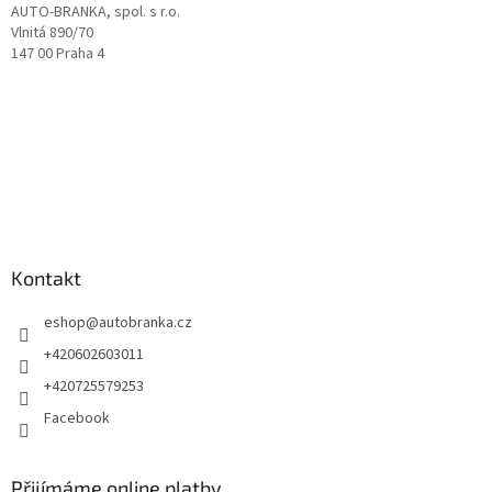
AUTO-BRANKA, spol. s r.o.
Vlnitá 890/70
147 00 Praha 4
Kontakt
eshop
@
autobranka.cz
+420602603011
+420725579253
Facebook
Přijímáme online platby