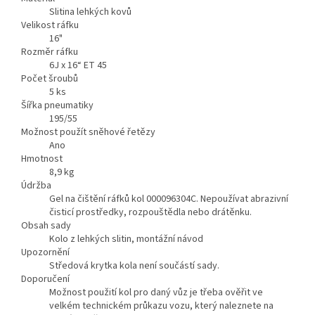
Slitina lehkých kovů
Velikost ráfku
16"
Rozměr ráfku
6J x 16“ ET 45
Počet šroubů
5
ks
Šířka pneumatiky
195/55
Možnost použít sněhové řetězy
Ano
Hmotnost
8,9
kg
Údržba
Gel na čištění ráfků kol 000096304C. Nepoužívat abrazivní
čisticí prostředky, rozpouštědla nebo drátěnku.
Obsah sady
Kolo z lehkých slitin, montážní návod
Upozornění
Středová krytka kola není součástí sady.
Doporučení
Možnost použití kol pro daný vůz je třeba ověřit ve
velkém technickém průkazu vozu, který naleznete na