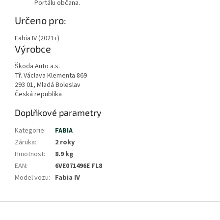
Portálu občana.
Zobrazit
Určeno pro:
méně
Fabia IV (2021+)
Výrobce
Škoda Auto a.s.
Tř. Václava Klementa 869
293 01, Mladá Boleslav
Česká republika
Doplňkové parametry
Kategorie
:
FABIA
Záruka
:
2 roky
Hmotnost
:
8.9 kg
EAN
:
6VE071496E FL8
Model vozu
:
Fabia IV
Z
á