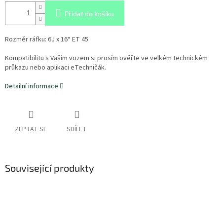
Přidat do košíku
Rozměr ráfku: 6J x 16“ ET 45
Kompatibilitu s Vaším vozem si prosím ověřte ve velkém technickém
průkazu nebo aplikaci eTechničák.
Detailní informace
ZEPTAT SE
SDÍLET
Související produkty