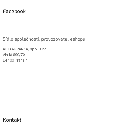
p
a
Facebook
t
í
Sídlo společnosti, provozovatel eshopu
AUTO-BRANKA, spol. s r.o.
Vlnitá 890/70
147 00 Praha 4
Kontakt