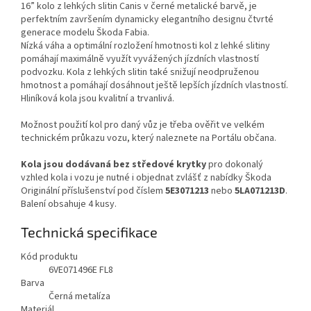
16” kolo z lehkých slitin Canis v černé metalické barvě, je
perfektním završením dynamicky elegantního designu čtvrté
generace modelu Škoda Fabia.
Nízká váha a optimální rozložení hmotnosti kol z lehké slitiny
pomáhají maximálně využít vyvážených jízdních vlastností
podvozku. Kola z lehkých slitin také snižují neodpruženou
hmotnost a pomáhají dosáhnout ještě lepších jízdních vlastností.
Hliníková kola jsou kvalitní a trvanlivá.
Možnost použití kol pro daný vůz je třeba ověřit ve velkém
technickém průkazu vozu, který naleznete na Portálu občana.
Kola jsou dodávaná bez středové krytky
pro dokonalý
vzhled kola i vozu je nutné i objednat zvlášť z nabídky Škoda
Originální příslušenství pod číslem
5E3071213
nebo
5LA071213D
.
Balení obsahuje 4 kusy.
Technická specifikace
Kód produktu
6VE071496E FL8
Barva
Černá metalíza
Materiál