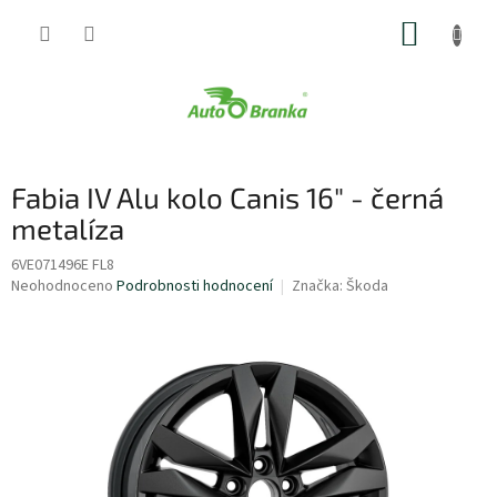
Přejít
NÁKUP
na
obsah
KOŠÍK
Fabia IV Alu kolo Canis 16" - černá
metalíza
6VE071496E FL8
Průměrné
Neohodnoceno
Podrobnosti hodnocení
Značka:
Škoda
hodnocení
produktu
je
0,0
z
5
hvězdiček.