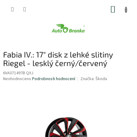
Přejít
NÁKUP
na
obsah
KOŠÍK
Fabia IV.: 17" disk z lehké slitiny
Riegel - lesklý černý/červený
6VA071497B QXJ
Průměrné
Neohodnoceno
Podrobnosti hodnocení
Značka:
Škoda
hodnocení
produktu
je
0,0
z
5
hvězdiček.