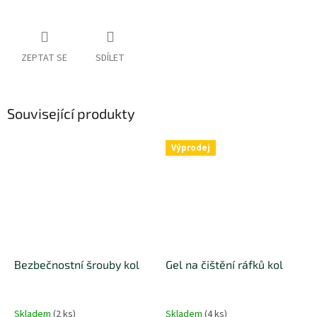
ZEPTAT SE
SDÍLET
Související produkty
Výprodej
Bezbečnostní šrouby kol
Gel na čištění ráfků kol
Skladem
(
2 ks
)
Skladem
(
4 ks
)