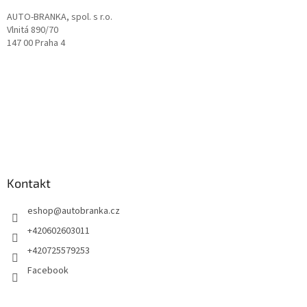
AUTO-BRANKA, spol. s r.o.
Vlnitá 890/70
147 00 Praha 4
Kontakt
eshop
@
autobranka.cz
+420602603011
+420725579253
Facebook