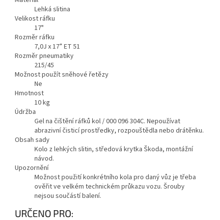
Materiál
Lehká slitina
Velikost ráfku
17"
Rozměr ráfku
7,0J x 17” ET 51
Rozměr pneumatiky
215/45
Možnost použít sněhové řetězy
Ne
Hmotnost
10
kg
Údržba
Gel na čištění ráfků kol / 000 096 304C. Nepoužívat
abrazivní čisticí prostředky, rozpouštědla nebo drátěnku.
Obsah sady
Kolo z lehkých slitin, středová krytka Škoda, montážní
návod.
Upozornění
Možnost použití konkrétního kola pro daný vůz je třeba
ověřit ve velkém technickém průkazu vozu. Šrouby
nejsou součástí balení.
Zobrazit
URČENO PRO:
méně