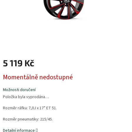
5 119 Kč
Měrná
Momentálně nedostupné
cena:
Možnosti doručení
Položka byla vyprodána…
Rozměr ráfku:
7,0J x 17” ET 51.
Rozměr pneumatiky:
215/45.
Detailní informace