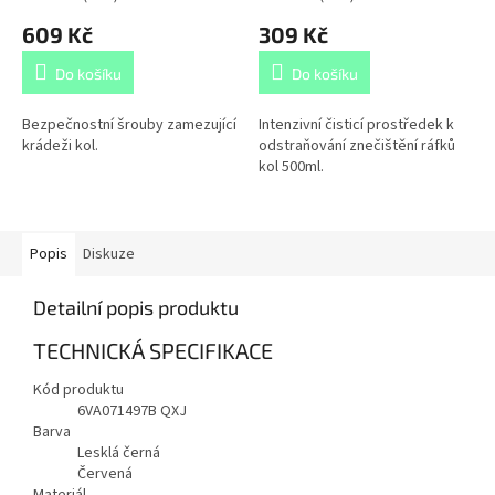
609 Kč
309 Kč
Do košíku
Do košíku
Bezpečnostní šrouby zamezující
Intenzivní čisticí prostředek k
krádeži kol.
odstraňování znečištění ráfků
kol 500ml.
Popis
Diskuze
Detailní popis produktu
TECHNICKÁ SPECIFIKACE
Kód produktu
6VA071497B QXJ
Barva
Lesklá černá
Červená