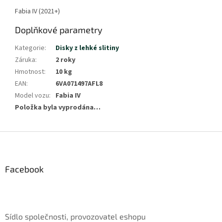
Fabia IV (2021+)
Doplňkové parametry
Kategorie
:
Disky z lehké slitiny
Záruka
:
2 roky
Hmotnost
:
10 kg
EAN
:
6VA071497AFL8
Model vozu
:
Fabia IV
Položka byla vyprodána…
Z
á
p
a
Facebook
t
í
Sídlo společnosti, provozovatel eshopu