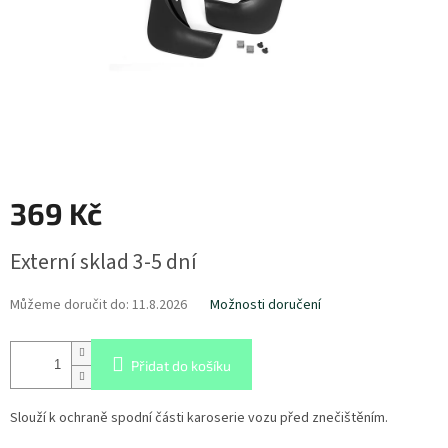
369 Kč
Měrná
Externí sklad 3-5 dní
cena:
Můžeme doručit do:
11.8.2026
Možnosti doručení
Přidat do košíku
Slouží k ochraně spodní části karoserie vozu před znečištěním.