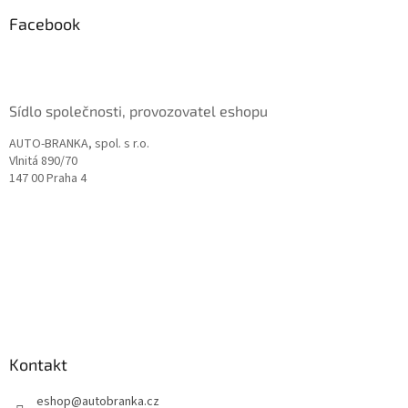
p
a
Facebook
t
í
Sídlo společnosti, provozovatel eshopu
AUTO-BRANKA, spol. s r.o.
Vlnitá 890/70
147 00 Praha 4
Kontakt
eshop
@
autobranka.cz