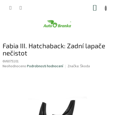
Přejít
NÁKUP
na
obsah
KOŠÍK
Fabia III. Hatchaback: Zadní lapače
nečistot
6V6075101
Průměrné
Neohodnoceno
Podrobnosti hodnocení
Značka:
Škoda
hodnocení
produktu
je
0,0
z
5
hvězdiček.