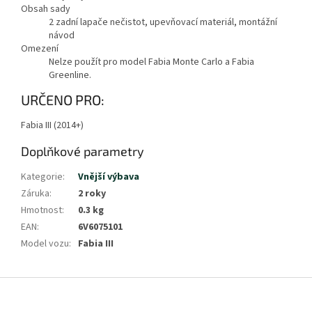
Obsah sady
2 zadní lapače nečistot, upevňovací materiál, montážní
návod
Omezení
Nelze použít pro model Fabia Monte Carlo a Fabia
Greenline.
URČENO PRO:
Fabia III (2014+)
Doplňkové parametry
Kategorie
:
Vnější výbava
Záruka
:
2 roky
Hmotnost
:
0.3 kg
EAN
:
6V6075101
Model vozu
:
Fabia III
Z
á