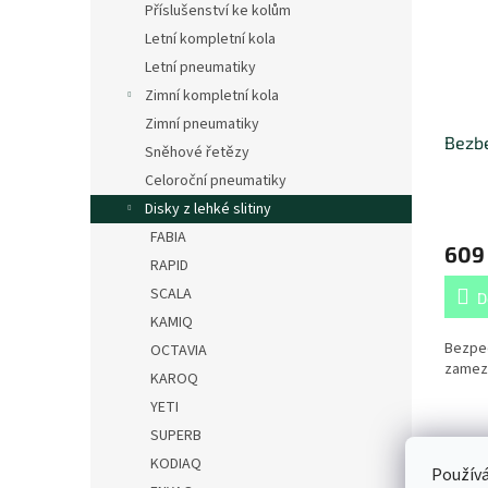
Příslušenství ke kolům
Letní kompletní kola
Letní pneumatiky
Zimní kompletní kola
Zimní pneumatiky
Bezbe
Sněhové řetězy
Celoroční pneumatiky
Disky z lehké slitiny
FABIA
609
RAPID
SCALA
D
KAMIQ
Bezpe
OCTAVIA
zamezu
KAROQ
YETI
SUPERB
KODIAQ
Používá
Popi