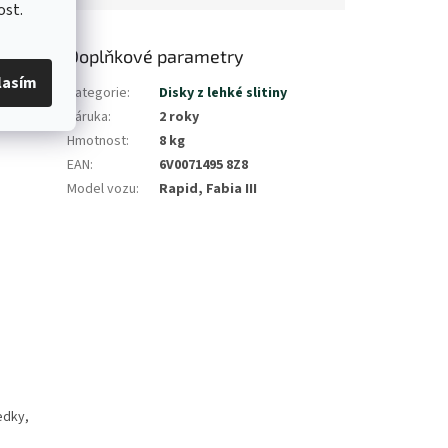
ost.
Doplňkové parametry
lasím
Kategorie
:
Disky z lehké slitiny
Záruka
:
2 roky
Hmotnost
:
8 kg
EAN
:
6V0071495 8Z8
Model vozu
:
Rapid, Fabia III
ředky,