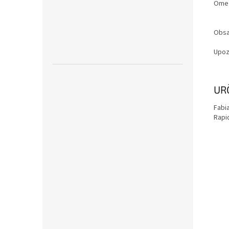
Ome
Obsa
Upoz
Zobr
UR
mén
Fabia
Rapi