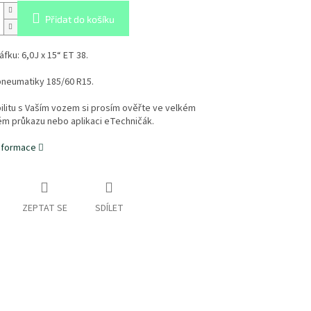
Přidat do košíku
áfku:
6,0J x 15“ ET 38.
pneumatiky
185/60 R15.
litu s Vaším vozem si prosím ověřte ve velkém
ém průkazu nebo aplikaci eTechničák.
informace
ZEPTAT SE
SDÍLET