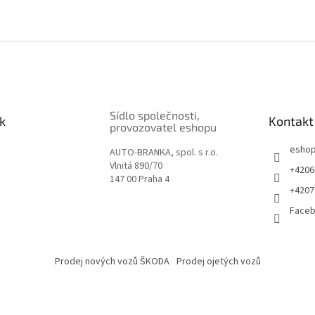
Sídlo společnosti,
k
Kontakt
provozovatel eshopu
esho
AUTO-BRANKA, spol. s r.o.
Vlnitá 890/70
+4206
147 00 Praha 4
+4207
Face
Prodej nových vozů ŠKODA
Prodej ojetých vozů