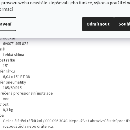
 provozu webu neustále zlepšovali jeho funkce, výkon a použiteln
formací
ailní popis produktu
avení
Odmítnout
Souh
CHNICKÁ SPECIFIKACE
produktu
6V0071495 8Z8
iál
Lehká slitina
ost ráfku
15"
ěr ráfku
6,0J x 15“ ET 38
ěr pneumatiky
185/60 R15
ručená profesionální instalace
Ano
nost
8,3
kg
ba
Gel na čištění ráfků kol / 000 096 304C. Nepoužívat abrazivní čisticí prost
rozpouštědla nebo drátěnku.