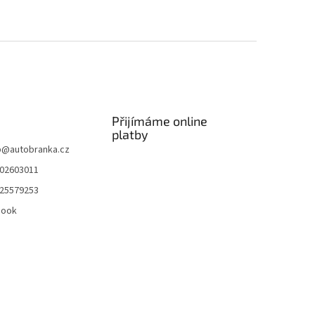
Přijímáme online
platby
p
@
autobranka.cz
02603011
25579253
book