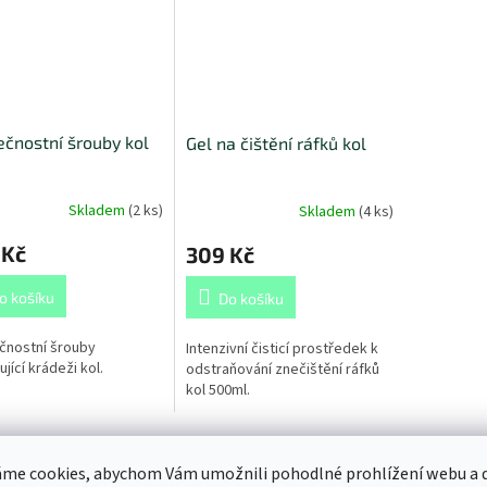
čnostní šrouby kol
Gel na čištění ráfků kol
Skladem
(
2 ks
)
Skladem
(
4 ks
)
 Kč
309 Kč
o košíku
Do košíku
čnostní šrouby
Intenzivní čisticí prostředek k
jící krádeži kol.
odstraňování znečištění ráfků
kol 500ml.
me cookies, abychom Vám umožnili pohodlné prohlížení webu a d
s
Diskuze