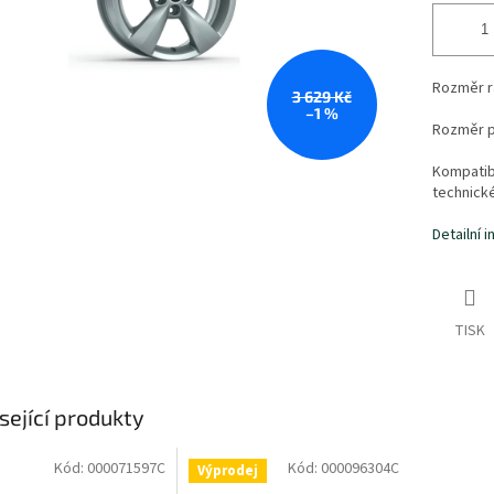
Rozměr r
3 629 Kč
–1 %
Rozměr 
Kompatibi
technick
Detailní 
TISK
sející produkty
Kód:
000071597C
Kód:
000096304C
Výprodej