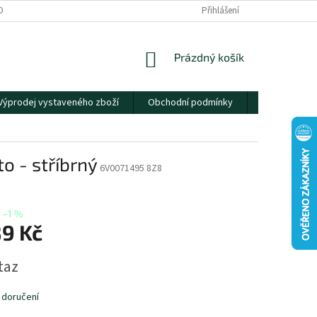
OBNÍCH ÚDAJŮ
Přihlášení
NÁKUPNÍ
Prázdný košík
KOŠÍK
Výprodej vystaveného zboží
Obchodní podmínky
Kontakty
ato - stříbrný
6V0071495 8Z8
–1 %
89 Kč
taz
 doručení