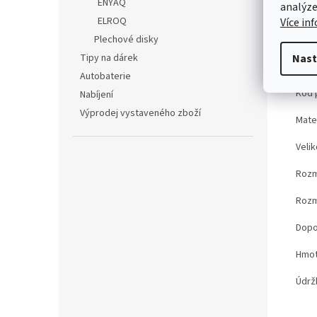
ENYAQ
analýze
ELROQ
Více in
Det
Plechové disky
Tipy na dárek
Nast
TE
Autobaterie
Kód 
Nabíjení
Výprodej vystaveného zboží
Mater
Velik
Rozm
Rozm
Dopo
Hmot
Údrž