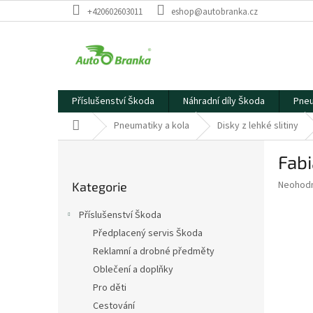
Přejít
+420602603011
eshop@autobranka.cz
na
obsah
Příslušenství Škoda
Náhradní díly Škoda
Pneu
Domů
Pneumatiky a kola
Disky z lehké slitiny
P
Fabi
o
Přeskočit
s
Průměr
Neohod
Kategorie
kategorie
t
hodnoce
r
produkt
Příslušenství Škoda
a
je
Předplacený servis Škoda
0,0
n
z
Reklamní a drobné předměty
n
5
í
Oblečení a doplňky
hvězdič
p
Pro děti
a
Cestování