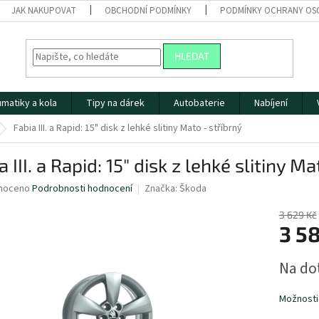
JAK NAKUPOVAT
OBCHODNÍ PODMÍNKY
PODMÍNKY OCHRANY OS
HLEDAT
matiky a kola
Tipy na dárek
Autobaterie
Nabíjení
Fabia III. a Rapid: 15" disk z lehké slitiny Mato - stříbrný
a III. a Rapid: 15" disk z lehké slitiny M
né
noceno
Podrobnosti hodnocení
Značka:
Škoda
ní
u
3 629 Kč
3 5
Měrná
Na do
cena:
ek.
Možnosti