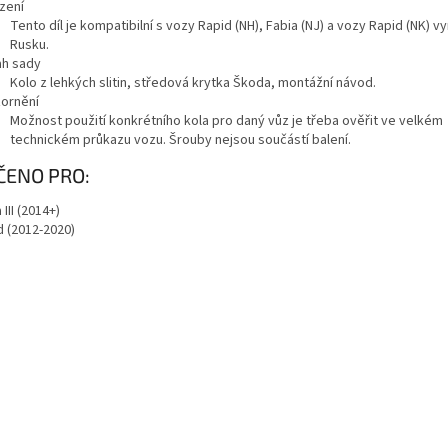
zení
Tento díl je kompatibilní s vozy Rapid (NH), Fabia (NJ) a vozy Rapid (NK) 
Rusku.
h sady
Kolo z lehkých slitin, středová krytka Škoda, montážní návod.
ornění
Možnost použití konkrétního kola pro daný vůz je třeba ověřit ve velkém
technickém průkazu vozu. Šrouby nejsou součástí balení.
azit
ČENO PRO:
ě
 III (2014+)
d (2012-2020)