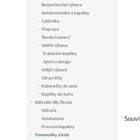
n
Bezpečnostní výbava
e
Autokosmetika a kapaliny
l
Cyklistika
Přeprava
Škoda Connect
Vnitřní výbava
Praktické doplňky
Sport a design
Vnější výbava
Stírací lišty
Koberečky do auta
Doplňky do kufru
Náhradní díly Škoda
Stěrače
Souvi
Autobaterie
Provozní kapaliny
Pneumatiky a kola