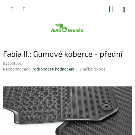
Přejít
NÁKUP
na
obsah
KOŠÍK
Fabia II.: Gumové koberce - přední
5J1061551
Průměrné
Neohodnoceno
Podrobnosti hodnocení
Značka:
Škoda
hodnocení
produktu
je
0,0
z
5
hvězdiček.