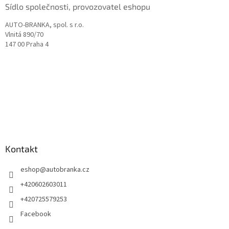
Sídlo společnosti, provozovatel eshopu
AUTO-BRANKA, spol. s r.o.
Vlnitá 890/70
147 00 Praha 4
Kontakt
eshop
@
autobranka.cz
+420602603011
+420725579253
Facebook