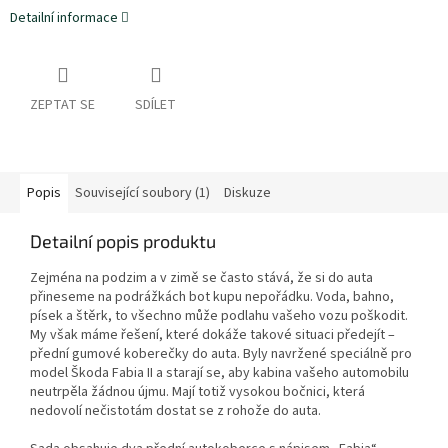
Detailní informace
ZEPTAT SE
SDÍLET
Popis
Související soubory (1)
Diskuze
Detailní popis produktu
Zejména na podzim a v zimě se často stává, že si do auta
přineseme na podrážkách bot kupu nepořádku. Voda, bahno,
písek a štěrk, to všechno může podlahu vašeho vozu poškodit.
My však máme řešení, které dokáže takové situaci předejít –
přední gumové koberečky do auta. Byly navržené speciálně pro
model Škoda Fabia II a starají se, aby kabina vašeho automobilu
neutrpěla žádnou újmu. Mají totiž vysokou bočnici, která
nedovolí nečistotám dostat se z rohože do auta.