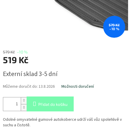
579 Kč
–10 %
579 Kč
–10 %
519 Kč
Měrná
Externí sklad 3-5 dní
cena:
Můžeme doručit do:
13.8.2026
Možnosti doručení
Přidat do košíku
Odolné omyvatelné gumové autokoberce udrží váš vůz spolehlivě v
suchu a čistotě.