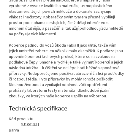
Sada obsahuje dva přední autokoberce s nápisem „Fabia“
vyrobené z vysoce kvalitního materiálu, termoplastického
elastomeru. Jejich povrch neklouže a dokonale zachycuje
vlhkost i nečistoty. Koberečky svým tvarem přesně vyplňují
prostor pod nohama cestujících, čímž dělají interiér vozu
mnohem útulnější, a pasažéři si tak užijí pohodlnou jízdu nehledě
na počty ujetých kilometrů.
Koberce padnou do vozů Škoda Fabia II jako ulité, takže vám
jejich umístění zabere jen několik málo okamžiků. K podlaze jsou
upevněné pomocí kruhových prolisů, které se nacvaknou na
podlahové čepy. Snadné a rychlé je také vyjmutí koberců a jejich
následná údržba – k čištění se nejlépe hodí běžné saponátové
přípravky. Nedoporučujeme používat abrazivní čisticí prostředky
či rozpouštědla. Tyto přípravky by mohly rohože poškodit.
Dlouhou životnost a vynikající odolnost vůči opotřebení
prokázaly laboratorní testy materiálu i dlouhodobé jízdní
zkoušky, ve kterých naše koberce uspěly na výbornou.
Technická specifikace
Kód produktu
5J1061551
Barva