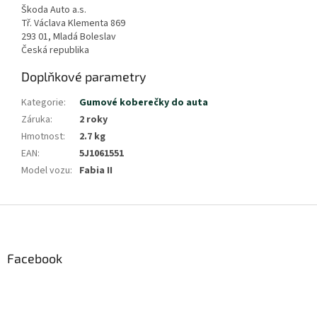
Škoda Auto a.s.
Tř. Václava Klementa 869
293 01, Mladá Boleslav
Česká republika
Doplňkové parametry
Kategorie
:
Gumové koberečky do auta
Záruka
:
2 roky
Hmotnost
:
2.7 kg
EAN
:
5J1061551
Model vozu
:
Fabia II
Z
á
p
a
Facebook
t
í