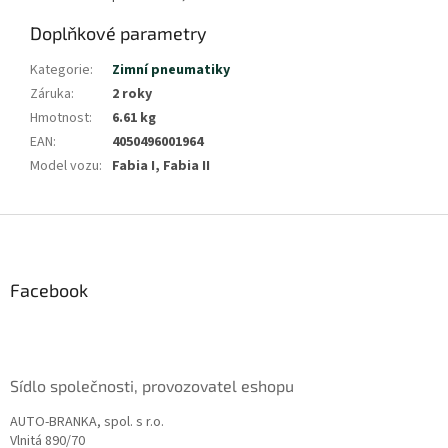
Doplňkové parametry
Kategorie
:
Zimní pneumatiky
Záruka
:
2 roky
Hmotnost
:
6.61 kg
EAN
:
4050496001964
Model vozu
:
Fabia I, Fabia II
Z
á
p
a
Facebook
t
í
Sídlo společnosti, provozovatel eshopu
AUTO-BRANKA, spol. s r.o.
Vlnitá 890/70