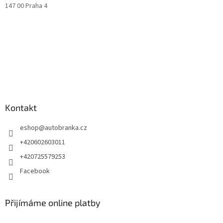
147 00 Praha 4
Kontakt
eshop
@
autobranka.cz
+420602603011
+420725579253
Facebook
Přijímáme online platby