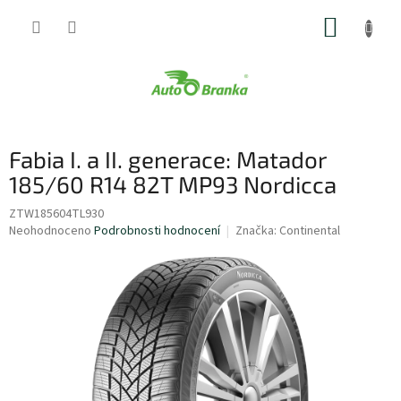
Přejít
NÁKUP
na
obsah
KOŠÍK
Fabia I. a II. generace: Matador
185/60 R14 82T MP93 Nordicca
ZTW185604TL930
Průměrné
Neohodnoceno
Podrobnosti hodnocení
Značka:
Continental
hodnocení
produktu
je
0,0
z
5
hvězdiček.