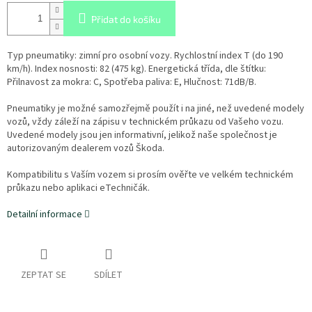
Přidat do košíku
Typ pneumatiky: zimní pro osobní vozy. Rychlostní index T (do 190
km/h). Index nosnosti: 82 (475 kg). Energetická třída, dle štítku:
Přilnavost za mokra: C, Spotřeba paliva: E, Hlučnost: 71dB/B.
Pneumatiky je možné samozřejmě použít i na jiné, než uvedené modely
vozů, vždy záleží na zápisu v technickém průkazu od Vašeho vozu.
Uvedené modely jsou jen informativní, jelikož naše společnost je
autorizovaným dealerem vozů Škoda.
Kompatibilitu s Vaším vozem si prosím ověřte ve velkém technickém
průkazu nebo aplikaci eTechničák.
Detailní informace
ZEPTAT SE
SDÍLET