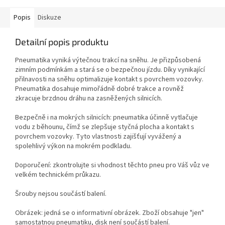
Popis
Diskuze
Detailní popis produktu
Pneumatika vyniká výtečnou trakcí na sněhu. Je přizpůsobená
zimním podmínkám a stará se o bezpečnou jízdu. Díky vynikající
přilnavosti na sněhu optimalizuje kontakt s povrchem vozovky.
Pneumatika dosahuje mimořádně dobré trakce a rovněž
zkracuje brzdnou dráhu na zasněžených silnicích.
Bezpečně i na mokrých silnicích: pneumatika účinně vytlačuje
vodu z běhounu, čímž se zlepšuje styčná plocha a kontakt s
povrchem vozovky. Tyto vlastnosti zajišťují vyvážený a
spolehlivý výkon na mokrém podkladu.
Doporučení: zkontrolujte si vhodnost těchto pneu pro Váš vůz ve
velkém technickém průkazu.
Šrouby nejsou součástí balení.
Obrázek: jedná se o informativní obrázek. Zboží obsahuje "jen"
samostatnou pneumatiku, disk není součástí balení.