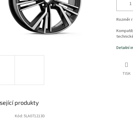
Rozměr rá
Kompatibi
technick
Detailní 
TISK
sející produkty
Kód:
5LA071213D