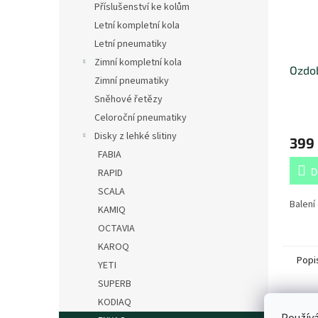
Příslušenství ke kolům
Letní kompletní kola
Letní pneumatiky
Zimní kompletní kola
Ozdob
Zimní pneumatiky
Sněhové řetězy
Celoroční pneumatiky
Disky z lehké slitiny
399
FABIA
D
RAPID
SCALA
Balení 
KAMIQ
OCTAVIA
KAROQ
Popi
YETI
SUPERB
KODIAQ
Det