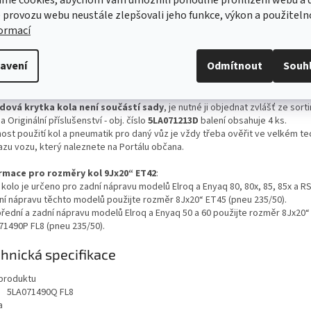
me cookies, abychom Vám umožnili pohodlné prohlížení webu a d
 provozu webu neustále zlepšovali jeho funkce, výkon a použiteln
 z lehké slitiny Neptune oslní nejen dynamickým designem, ale i elegantní 
inací. Černý lak společně s broušeným povrchem přispějí ke sportovnímu 
formací
ho vozu. Tato 20” kola byla speciálně vyvinuta pro vozy Škoda Enyaq a Ško
zkompletovala jejich moderní design.
avení
Odmítnout
Souh
iníkovým diskům pro Elroq nebo Enyaq doporučujeme pneumatiky s označen
ologií Seal, která zajistí bezproblémové pokračování jízdy i v případě def
matiky v oblasti dezénu.
dová krytka kola není součástí sady
, je nutné ji objednat zvlášť ze sor
 Originální příslušenství - obj. číslo
5LA071213D
balení obsahuje 4 ks.
ost použití kol a pneumatik pro daný vůz je vždy třeba ověřit ve velkém t
azu vozu, který naleznete na Portálu občana.
rmace pro rozměry kol 9Jx20“ ET42
:
kolo je určeno pro zadní nápravu modelů Elroq a Enyaq 80, 80x, 85, 85x a RS
ní nápravu těchto modelů použijte rozměr 8Jx20“ ET45 (pneu 235/50).
přední a zadní nápravu modelů Elroq a Enyaq 50 a 60 použijte rozměr 8Jx20“
71490P FL8 (pneu 235/50).
hnická specifikace
produktu
5LA071490Q FL8
a