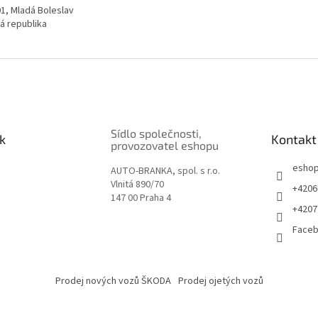
01, Mladá Boleslav
á republika
Sídlo společnosti,
k
Kontakt
provozovatel eshopu
esho
AUTO-BRANKA, spol. s r.o.
Vlnitá 890/70
+4206
147 00 Praha 4
+4207
Face
Prodej nových vozů ŠKODA
Prodej ojetých vozů