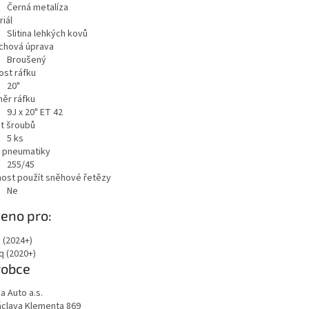
Černá metalíza
iál
Slitina lehkých kovů
chová úprava
Broušený
ost ráfku
20"
ěr ráfku
9J x 20" ET 42
t šroubů
5
ks
a pneumatiky
255/45
ost použít sněhové řetězy
Ne
azit
eno pro:
 (2024+)
q (2020+)
robce
a Auto a.s.
Václava Klementa 869