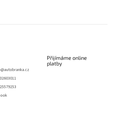
Přijímáme online
platby
p
@
autobranka.cz
02603011
25579253
book