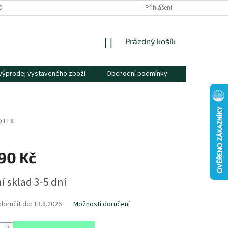
OBNÍCH ÚDAJŮ
Přihlášení
NÁKUPNÍ
Prázdný košík
KOŠÍK
Výprodej vystaveného zboží
Obchodní podmínky
Kontakty
 FL8
90 Kč
í sklad 3-5 dní
oručit do:
13.8.2026
Možnosti doručení