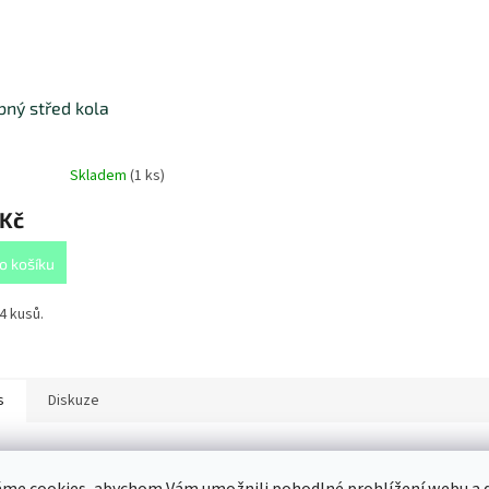
ný střed kola
Skladem
(
1 ks
)
 Kč
o košíku
4 kusů.
s
Diskuze
ailní popis produktu