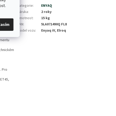
íky
ost.
barevnou
Kategorie
:
ENYAQ
vzhledu
Záruka
:
2 roky
da Elroq,
Hmotnost
:
15 kg
EAN
:
5LA071490Q FL8
lasím
ím „+“ a
ektu
Model vozu
:
Enyaq iV, Elroq
timentu
echnickém
. Pro
 ET45,