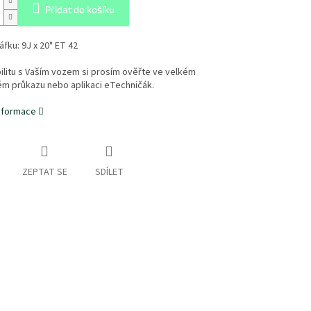
Přidat do košíku
fku: 9J x 20" ET 42
litu s Vaším vozem si prosím ověřte ve velkém
ém průkazu nebo aplikaci eTechničák.
informace
ZEPTAT SE
SDÍLET