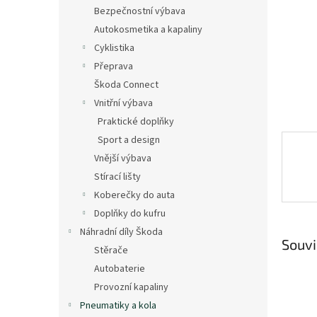
n
Bezpečnostní výbava
e
Autokosmetika a kapaliny
l
Cyklistika
Přeprava
Škoda Connect
Vnitřní výbava
Praktické doplňky
Sport a design
Vnější výbava
Stírací lišty
Koberečky do auta
Doplňky do kufru
Náhradní díly Škoda
Souvi
Stěrače
Autobaterie
Provozní kapaliny
Pneumatiky a kola