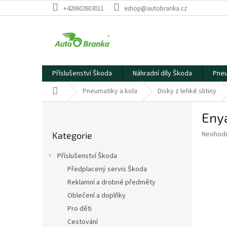
Přejít
+420602603011
eshop@autobranka.cz
na
obsah
Příslušenství Škoda
Náhradní díly Škoda
Pneu
Domů
Pneumatiky a kola
Disky z lehké slitiny
P
Enya
o
Přeskočit
s
Průměr
Neohod
Kategorie
kategorie
t
hodnoce
r
produkt
Příslušenství Škoda
a
je
Předplacený servis Škoda
0,0
n
z
Reklamní a drobné předměty
n
5
í
Oblečení a doplňky
hvězdič
p
Pro děti
a
Cestování