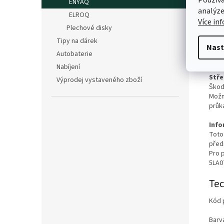
Používá
ENYAQ
analýze
Kola
ELROQ
komb
Více in
Plechové disky
vaše
aby 
Tipy na dárek
Nast
K hl
Autobaterie
techn
Nabíjení
pneu
Stře
Výprodej vystaveného zboží
Škoda
Možn
průk
Info
Toto 
před
Pro 
5LA0
Tec
Kód 
Barv