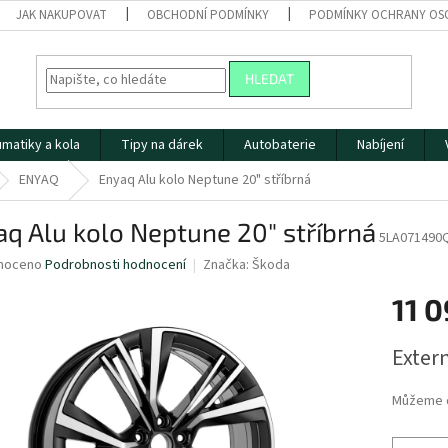
JAK NAKUPOVAT
OBCHODNÍ PODMÍNKY
PODMÍNKY OCHRANY OS
HLEDAT
matiky a kola
Tipy na dárek
Autobaterie
Nabíjení
ENYAQ
Enyaq Alu kolo Neptune 20" stříbrná
q Alu kolo Neptune 20" stříbrná
5LA071490Q
né
noceno
Podrobnosti hodnocení
Značka:
Škoda
ní
11 0
u
Měrná
Extern
cena:
ek.
Můžeme d