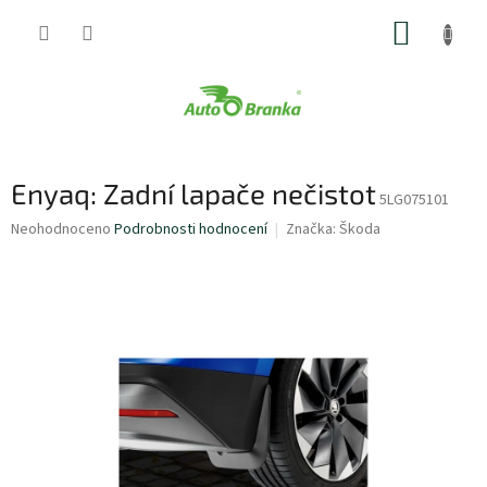
Přejít
NÁKUP
na
obsah
KOŠÍK
Enyaq: Zadní lapače nečistot
5LG075101
Průměrné
Neohodnoceno
Podrobnosti hodnocení
Značka:
Škoda
hodnocení
produktu
je
0,0
z
5
hvězdiček.