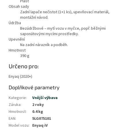
Plast
Obsah sady
Zadní lapače nečistot (1+1 ks), upevňovací materiál,
montážní návod.
Údržba
Bezúdržbové – mytí vozu v myčce, popř. běžnými
saponátovými mycími prostředky.
Upevnění
Na zadní nárazník a podběh.
Hmotnost
390
g
Určeno pro:
Enyaq (2020+)
Doplňkové parametry
Kategorie
:
Vnější výbava
Záruka
:
2 roky
Hmotnost
:
0.4 kg
EAN
:
5LG075101
Model vozu
:
Enyaq iV