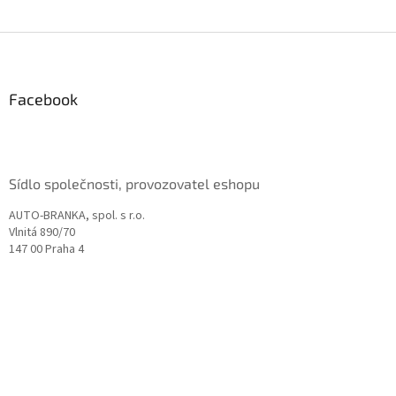
Z
á
p
a
Facebook
t
í
Sídlo společnosti, provozovatel eshopu
AUTO-BRANKA, spol. s r.o.
Vlnitá 890/70
147 00 Praha 4