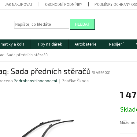
JAK NAKUPOVAT
OBCHODNÍ PODMÍNKY
PODMÍNKY OCHRANY OS
HLEDAT
matiky a kola
Tipy na dárek
Autobaterie
Nabíjení
aq: Sada předních stěračů
q: Sada předních stěračů
5LA998001
né
noceno
Podrobnosti hodnocení
Značka:
Škoda
ní
1 47
u
Měrná
Skla
cena:
ek.
Můžeme d