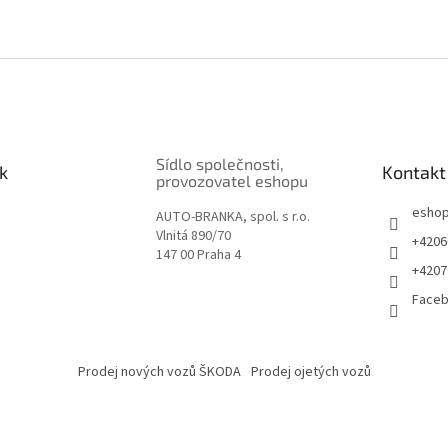
Sídlo společnosti,
k
Kontakt
provozovatel eshopu
esho
AUTO-BRANKA, spol. s r.o.
Vlnitá 890/70
+4206
147 00 Praha 4
+4207
Face
Prodej nových vozů ŠKODA
Prodej ojetých vozů