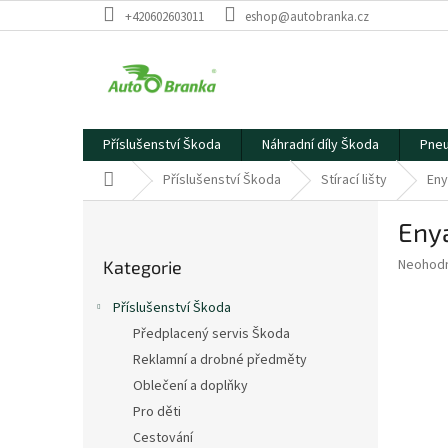
Přejít
+420602603011
eshop@autobranka.cz
na
obsah
Příslušenství Škoda
Náhradní díly Škoda
Pneu
Domů
Příslušenství Škoda
Stírací lišty
Eny
P
Enya
o
Přeskočit
s
Průměr
Neohod
Kategorie
kategorie
t
hodnoce
r
produkt
Příslušenství Škoda
a
je
Předplacený servis Škoda
0,0
n
z
Reklamní a drobné předměty
n
5
í
Oblečení a doplňky
hvězdič
p
Pro děti
a
Cestování