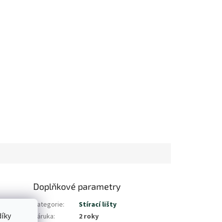
Doplňkové parametry
Kategorie
:
Stírací lišty
íky
Záruka
:
2 roky