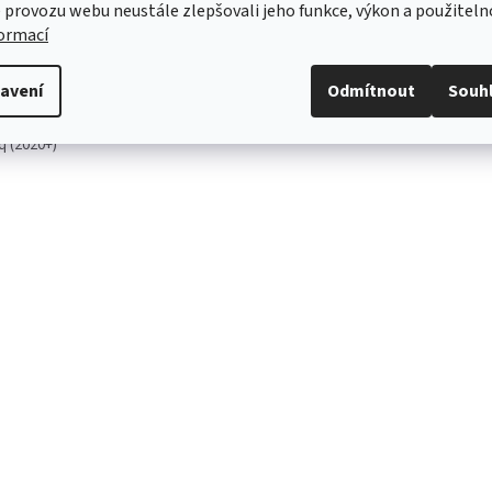
produktu
 provozu webu neustále zlepšovali jeho funkce, výkon a použiteln
5LA998001
formací
rafie je pouze ilustrativní
Ano
avení
Odmítnout
Souh
ČENO PRO:
q (2020+)