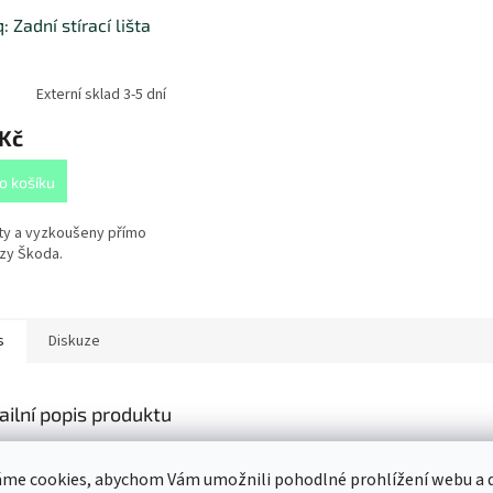
: Zadní stírací lišta
Externí sklad 3-5 dní
 Kč
o košíku
ty a vyzkoušeny přímo
zy Škoda.
s
Diskuze
ailní popis produktu
CHNICKÁ SPECIFIKACE
me cookies, abychom Vám umožnili pohodlné prohlížení webu a d