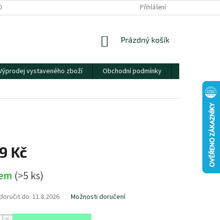
OBNÍCH ÚDAJŮ
Přihlášení
NÁKUPNÍ
Prázdný košík
KOŠÍK
Výprodej vystaveného zboží
Obchodní podmínky
Kontakty
9 Kč
dem
(
>5 ks
)
oručit do:
11.8.2026
Možnosti doručení