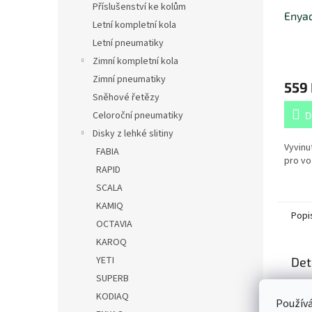
Příslušenství ke kolům
Enyaq
Letní kompletní kola
Letní pneumatiky
Zimní kompletní kola
Zimní pneumatiky
559
Sněhové řetězy
Celoroční pneumatiky
D
Disky z lehké slitiny
Vyvinu
FABIA
pro vo
RAPID
SCALA
KAMIQ
Popi
OCTAVIA
KAROQ
YETI
Det
SUPERB
TE
KODIAQ
Používá