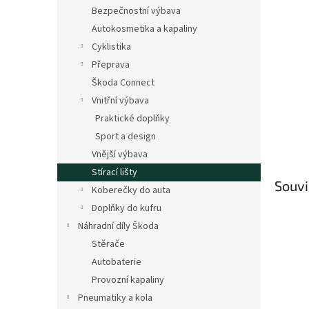
n
Bezpečnostní výbava
e
Autokosmetika a kapaliny
l
Cyklistika
Přeprava
Škoda Connect
Vnitřní výbava
Praktické doplňky
Sport a design
Vnější výbava
Stírací lišty
Souvi
Koberečky do auta
Doplňky do kufru
Náhradní díly Škoda
Stěrače
Autobaterie
Provozní kapaliny
Pneumatiky a kola