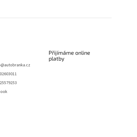
Přijímáme online
platby
p
@
autobranka.cz
02603011
25579253
book