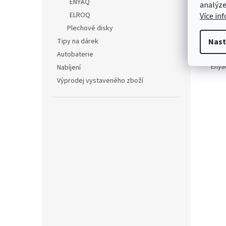
Kód 
ENYAQ
analýze
ELROQ
Více in
Fotog
Plechové disky
Tipy na dárek
Nast
UR
Autobaterie
Enya
Nabíjení
Výprodej vystaveného zboží