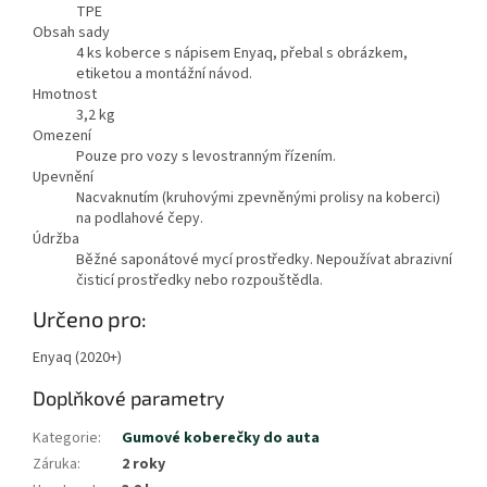
TPE
Obsah sady
4 ks koberce s nápisem Enyaq, přebal s obrázkem,
etiketou a montážní návod.
Hmotnost
3,2
kg
Omezení
Pouze pro vozy s levostranným řízením.
Upevnění
Nacvaknutím (kruhovými zpevněnými prolisy na koberci)
na podlahové čepy.
Údržba
Běžné saponátové mycí prostředky. Nepoužívat abrazivní
čisticí prostředky nebo rozpouštědla.
Určeno pro:
Enyaq (2020+)
Doplňkové parametry
Kategorie
:
Gumové koberečky do auta
Záruka
:
2 roky