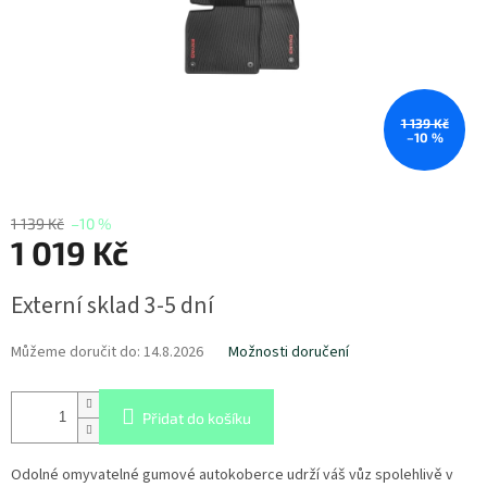
1 139 Kč
–10 %
1 139 Kč
–10 %
1 019 Kč
Měrná
Externí sklad 3-5 dní
cena:
Můžeme doručit do:
14.8.2026
Možnosti doručení
Přidat do košíku
Odolné omyvatelné gumové autokoberce udrží váš vůz spolehlivě v