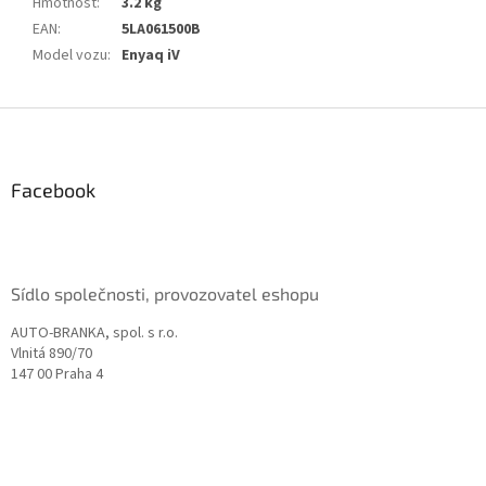
Hmotnost
:
3.2 kg
EAN
:
5LA061500B
Model vozu
:
Enyaq iV
Z
á
p
a
Facebook
t
í
Sídlo společnosti, provozovatel eshopu
AUTO-BRANKA, spol. s r.o.
Vlnitá 890/70
147 00 Praha 4