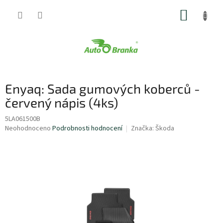
Přejít
NÁKUP
na
obsah
KOŠÍK
Enyaq: Sada gumových koberců -
červený nápis (4ks)
5LA061500B
Průměrné
Neohodnoceno
Podrobnosti hodnocení
Značka:
Škoda
hodnocení
produktu
je
0,0
z
5
hvězdiček.