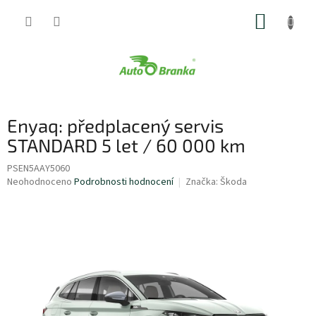
Přejít
NÁKUP
na
obsah
KOŠÍK
Enyaq: předplacený servis
STANDARD 5 let / 60 000 km
PSEN5AAY5060
Průměrné
Neohodnoceno
Podrobnosti hodnocení
Značka:
Škoda
hodnocení
produktu
je
0,0
z
5
hvězdiček.