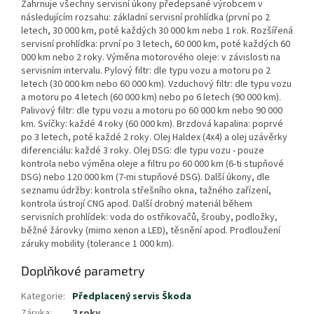
Zahrnuje všechny servisní úkony předepsané výrobcem v
následujícím rozsahu: základní servisní prohlídka (první po 2
letech, 30 000 km, poté každých 30 000 km nebo 1 rok. Rozšířená
servisní prohlídka: první po 3 letech, 60 000 km, poté každých 60
000 km nebo 2 roky. Výměna motorového oleje: v závislosti na
servisním intervalu. Pylový filtr: dle typu vozu a motoru po 2
letech (30 000 km nebo 60 000 km). Vzduchový filtr: dle typu vozu
a motoru po 4 letech (60 000 km) nebo po 6 letech (90 000 km).
Palivový filtr: dle typu vozu a motoru po 60 000 km nebo 90 000
km. Svíčky: každé 4 roky (60 000 km). Brzdová kapalina: poprvé
po 3 letech, poté každé 2 roky. Olej Haldex (4x4) a olej uzávěrky
diferenciálu: každé 3 roky. Olej DSG: dle typu vozu - pouze
kontrola nebo výměna oleje a filtru po 60 000 km (6-ti stupňové
DSG) nebo 120 000 km (7-mi stupňové DSG). Další úkony, dle
seznamu údržby: kontrola střešního okna, tažného zařízení,
kontrola ústrojí CNG apod. Další drobný materiál během
servisních prohlídek: voda do ostřikovačů, šrouby, podložky,
běžné žárovky (mimo xenon a LED), těsnění apod. Prodloužení
záruky mobility (tolerance 1 000 km).
Doplňkové parametry
Kategorie
:
Předplacený servis Škoda
Záruka
:
2 roky