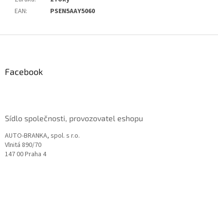
EAN
:
PSEN5AAY5060
Z
á
p
a
Facebook
t
í
Sídlo společnosti, provozovatel eshopu
AUTO-BRANKA, spol. s r.o.
Vlnitá 890/70
147 00 Praha 4