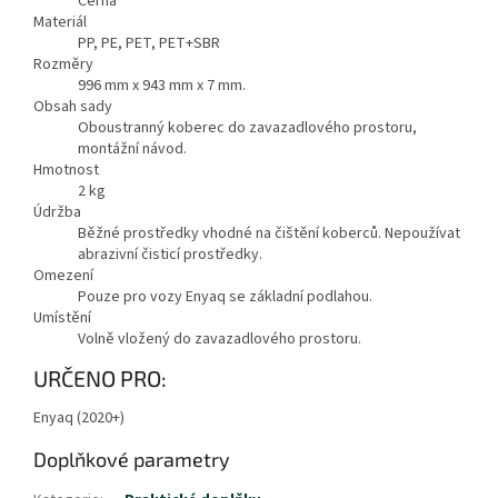
Černá
Materiál
PP, PE, PET, PET+SBR
Rozměry
996 mm x 943 mm x 7 mm.
Obsah sady
Oboustranný koberec do zavazadlového prostoru,
montážní návod.
Hmotnost
2
kg
Údržba
Běžné prostředky vhodné na čištění koberců. Nepoužívat
abrazivní čisticí prostředky.
Omezení
Pouze pro vozy Enyaq se základní podlahou.
Umístění
Volně vložený do zavazadlového prostoru.
URČENO PRO:
Enyaq (2020+)
Doplňkové parametry