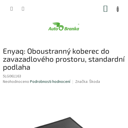
Přejít
NÁKUP
na
obsah
KOŠÍK
Enyaq: Oboustranný koberec do
zavazadlového prostoru, standardní
podlaha
5LG061163
Průměrné
Neohodnoceno
Podrobnosti hodnocení
Značka:
Škoda
hodnocení
produktu
je
0,0
z
5
hvězdiček.