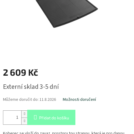
2 609 Kč
Měrná
Externí sklad 3-5 dní
cena:
Můžeme doručit do:
11.8.2026
Možnosti doručení
Přidat do košíku
Koberec se vloží do zavaz. prostoru tou stranou, která je pro danou