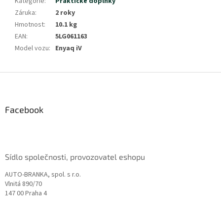
Kategorie
:
Praktické doplňky
Záruka
:
2 roky
Hmotnost
:
10.1 kg
EAN
:
5LG061163
Model vozu
:
Enyaq iV
Z
á
p
a
Facebook
t
í
Sídlo společnosti, provozovatel eshopu
AUTO-BRANKA, spol. s r.o.
Vlnitá 890/70
147 00 Praha 4