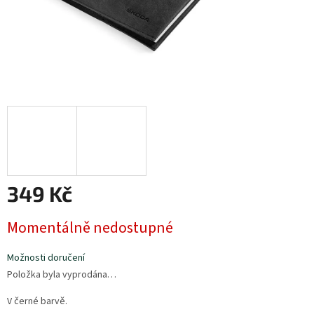
349 Kč
Měrná
Momentálně nedostupné
cena:
Možnosti doručení
Položka byla vyprodána…
V černé barvě.