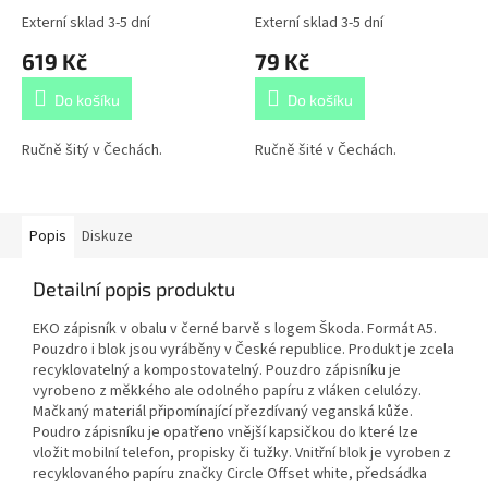
Externí sklad 3-5 dní
Externí sklad 3-5 dní
619 Kč
79 Kč
Do košíku
Do košíku
Ručně šitý v Čechách.
Ručně šité v Čechách.
Popis
Diskuze
Detailní popis produktu
EKO zápisník v obalu v černé barvě s logem Škoda. Formát A5.
Pouzdro i blok jsou vyráběny v České republice. Produkt je zcela
recyklovatelný a kompostovatelný. Pouzdro zápisníku je
vyrobeno z měkkého ale odolného papíru z vláken celulózy.
Mačkaný materiál připomínající přezdívaný veganská kůže.
Poudro zápisníku je opatřeno vnější kapsičkou do které lze
vložit mobilní telefon, propisky či tužky. Vnitřní blok je vyroben z
recyklovaného papíru značky Circle Offset white, předsádka