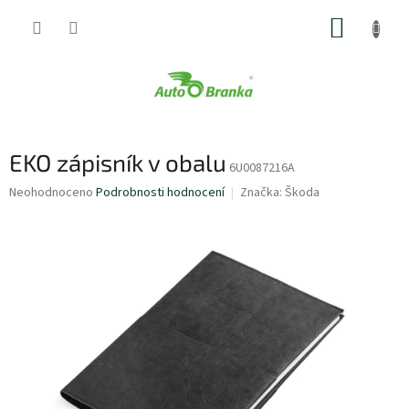
Přejít
NÁKUP
na
obsah
KOŠÍK
EKO zápisník v obalu
6U0087216A
Průměrné
Neohodnoceno
Podrobnosti hodnocení
Značka:
Škoda
hodnocení
produktu
je
0,0
z
5
hvězdiček.