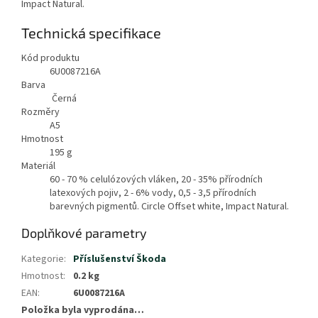
Impact Natural.
Technická specifikace
Kód produktu
6U0087216A
Barva
Černá
Rozměry
A5
Hmotnost
195
g
Materiál
60 - 70 % celulózových vláken, 20 - 35% přírodních
latexových pojiv, 2 - 6% vody, 0,5 - 3,5 přírodních
barevných pigmentů. Circle Offset white, Impact Natural.
Doplňkové parametry
Kategorie
:
Příslušenství Škoda
Hmotnost
:
0.2 kg
EAN
:
6U0087216A
Položka byla vyprodána…