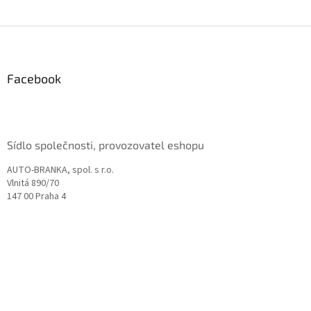
Z
á
p
a
Facebook
t
í
Sídlo společnosti, provozovatel eshopu
AUTO-BRANKA, spol. s r.o.
Vlnitá 890/70
147 00 Praha 4