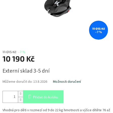
11 015 Kč
–7 %
11 015 Kč
–7 %
10 190 Kč
Měrná
Externí sklad 3-5 dní
cena:
Můžeme doručit do:
13.8.2026
Možnosti doručení
Přidat do košíku
Vhodná pro děti v rozmezí od 9 do 22 kg hmotnosti a výšce dítěte 76 až