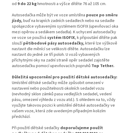
od
9 do 22 kg
hmotnosti a výšce dítěte 76 až 105 cm.
Autosedačka může být ve voze umístěna
pouze po směru
jízdy,
buď na krajních zadních sedadlech nebo na sedadle
spolujezdce vybavenými
systémem ISOFIX (upevňovací oka
mezi opěrou a sedákem sedadla). K uchycení autosedačky
ve voze se používá
systém ISOFIX
, k připoutání dítěte pak
slouží
pětibodové pásy autosedačky,
které lze výškově
nastavit dle měnící se velikosti dítěte. Autosedačku lze
nastavit do jedné ze tří poloh. U vozů vybavených
příchytnými oky na zadní straně opěr sedadel zajistěte
autosedačku pomocí upevňovacích popruhů
Top Tether.
Důležitá upozornění pro použití dětské autosedačky:
Umístění dětské sedačky může způsobit omezení v
nastavení nebo použitelnosti okolních sedadel vozu
(nevhodný sklon zámků pasu vedlejších sedadel, vedení
pásu, omezení výhledu z vozu atd.). S ohledem na to, vždy
využijte takovou pozici k umístění dětské autosedačky ve
vašem voze, která zde uvedeným případným kolizím
předchází.
Při použití dětské sedačky
doporučujeme použít