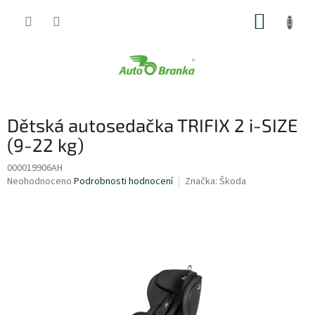
Přejít
NÁKUP
na
obsah
KOŠÍK
Dětská autosedačka TRIFIX 2 i-SIZE
(9-22 kg)
000019906AH
Průměrné
Neohodnoceno
Podrobnosti hodnocení
Značka:
Škoda
hodnocení
produktu
je
0,0
z
5
hvězdiček.