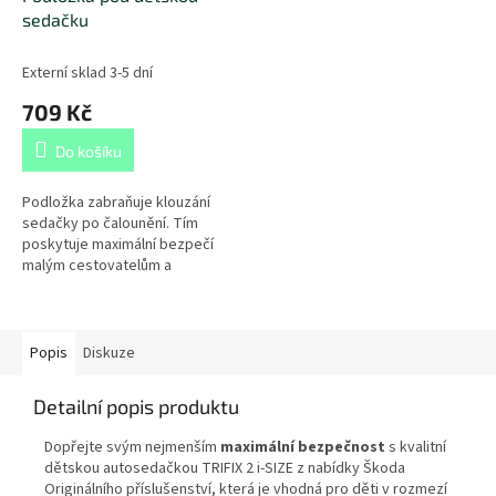
sedačku
Externí sklad 3-5 dní
709 Kč
Do košíku
Podložka zabraňuje klouzání
sedačky po čalounění. Tím
poskytuje maximální bezpečí
malým cestovatelům a
také chrání sedadla vozu před
ušpiněním či poškozením. Navíc
má praktické...
Popis
Diskuze
Detailní popis produktu
Dopřejte svým nejmenším
maximální bezpečnost
s kvalitní
dětskou autosedačkou TRIFIX 2 i-SIZE z nabídky Škoda
Originálního příslušenství, která je vhodná pro děti v rozmezí