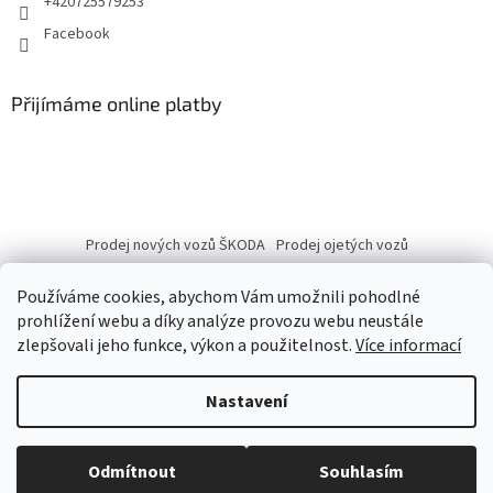
+420725579253
Facebook
Přijímáme online platby
Prodej nových vozů ŠKODA
Prodej ojetých vozů
Používáme cookies, abychom Vám umožnili pohodlné
prohlížení webu a díky analýze provozu webu neustále
zlepšovali jeho funkce, výkon a použitelnost.
Více informací
Vytvořil Shoptet
Nastavení
Copyright 2026
eshop.autobranka.cz
. Všechna práva vyhrazena.
Odmítnout
Souhlasím
Upravit nastavení cookies