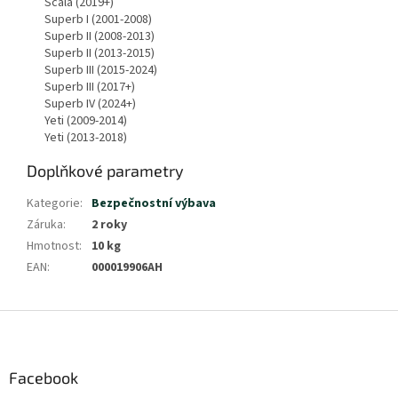
Scala (2019+)
Superb I (2001-2008)
Superb II (2008-2013)
Superb II (2013-2015)
Superb III (2015-2024)
Superb III (2017+)
Superb IV (2024+)
Yeti (2009-2014)
Yeti (2013-2018)
Doplňkové parametry
Kategorie
:
Bezpečnostní výbava
Záruka
:
2 roky
Hmotnost
:
10 kg
EAN
:
000019906AH
Z
á
p
a
Facebook
t