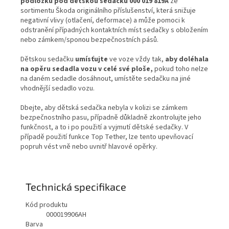
podložku pod dětskou sedačku 000 019 819A
ze
sortimentu Škoda originálního příslušenství, která snižuje
negativní vlivy (otlačení, deformace) a může pomoci k
odstranění případných kontaktních míst sedačky s obložením
nebo zámkem/sponou bezpečnostních pásů.
Dětskou sedačku
umísťujte
ve voze vždy tak,
aby doléhala
na opěru
sedadla vozu v celé své ploše,
pokud toho nelze
na daném sedadle dosáhnout, umístěte sedačku na jiné
vhodnější sedadlo vozu.
Dbejte, aby dětská sedačka nebyla v kolizi se zámkem
bezpečnostního pasu, případně důkladně zkontrolujte jeho
funkčnost, a to i po použití a vyjmutí dětské sedačky. V
případě použití funkce Top Tether, lze tento upevňovací
popruh vést vně nebo uvnitř hlavové opěrky.
Technická specifikace
Kód produktu
000019906AH
Barva