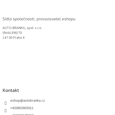
í
Sídlo společnosti, provozovatel eshopu
AUTO-BRANKA, spol. s r.o.
Vlnitá 890/70
147 00 Praha 4
Kontakt
eshop
@
autobranka.cz
+420602603011