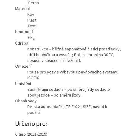
Černá
Materiál
Kov
Plast
Textil
Hmotnost
9
kg
Údržba
Konstrukce – běžné saponátové čisticí prostředky,
otřít houbičkou a vysušit; Potah – praní na 30 °C,
nesušit v sušičce ani nežehlit.
Omezení
Pouze pro vozy s výbavou upevňovacího systému
ISOFIX.
Umístění
Zadní krajní sedadla – po směru jízdy sedadlo
spolujezdce – po směru jízdy.
Obsah sady
Dětská autosedačka TRIFIX 2 i-SIZE, návod k
použití.
Určeno pro:
Citigo (2011-2019)