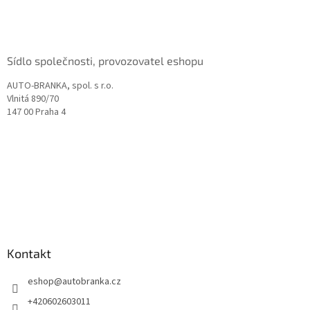
t
í
Sídlo společnosti, provozovatel eshopu
AUTO-BRANKA, spol. s r.o.
Vlnitá 890/70
147 00 Praha 4
Kontakt
eshop
@
autobranka.cz
+420602603011