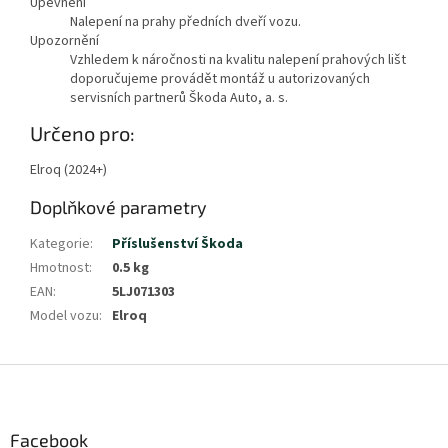
Upevnění
Nalepení na prahy předních dveří vozu.
Upozornění
Vzhledem k náročnosti na kvalitu nalepení prahových lišt
doporučujeme provádět montáž u autorizovaných
servisních partnerů Škoda Auto, a. s.
Určeno pro:
Elroq (2024+)
Doplňkové parametry
Kategorie
:
Příslušenství Škoda
Hmotnost
:
0.5 kg
EAN
:
5LJ071303
Model vozu
:
Elroq
Z
á
p
a
Facebook