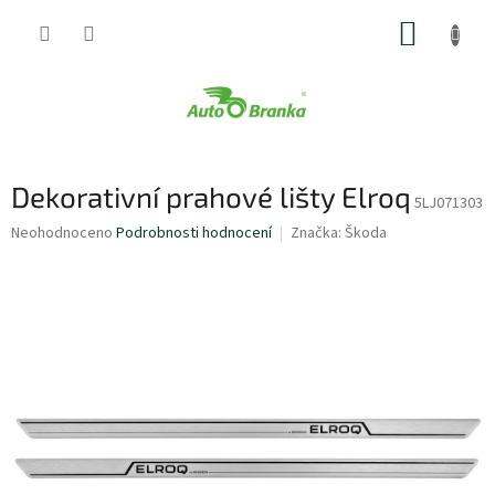
Přejít
NÁKUP
na
obsah
KOŠÍK
Dekorativní prahové lišty Elroq
5LJ071303
Průměrné
Neohodnoceno
Podrobnosti hodnocení
Značka:
Škoda
hodnocení
produktu
je
0,0
z
5
hvězdiček.