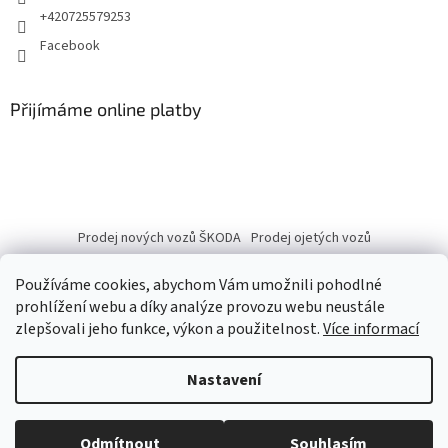
+420725579253
Facebook
Přijímáme online platby
Prodej nových vozů ŠKODA
Prodej ojetých vozů
Používáme cookies, abychom Vám umožnili pohodlné
prohlížení webu a díky analýze provozu webu neustále
zlepšovali jeho funkce, výkon a použitelnost.
Více informací
Vytvořil Shoptet
Nastavení
Copyright 2026
eshop.autobranka.cz
. Všechna práva vyhrazena.
Odmítnout
Souhlasím
Upravit nastavení cookies