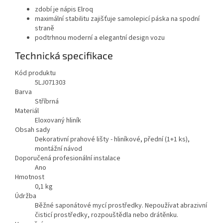
zdobí je nápis Elroq
maximální stabilitu zajišťuje samolepicí páska na spodní
straně
podtrhnou moderní a elegantní design vozu
Technická specifikace
Kód produktu
5LJ071303
Barva
Stříbrná
Materiál
Eloxovaný hliník
Obsah sady
Dekorativní prahové lišty - hliníkové, přední (1+1 ks),
montážní návod
Doporučená profesionální instalace
Ano
Hmotnost
0,1
kg
Údržba
Běžné saponátové mycí prostředky. Nepoužívat abrazivní
čisticí prostředky, rozpouštědla nebo drátěnku.