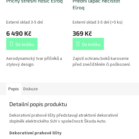
Příčný střešní nosič Elroq
Přední lapač nečistot
Elroq
Externí sklad 3-5 dní
Externí sklad 3-5 dní
(
>5 ks
)
6 490 Kč
369 Kč
Do košíku
Do košíku
Aerodynamický tvar příčníků a
Zajistí ochranu boků karoserie
stylový design.
před znečištěním či poškození.
Popis
Diskuze
Detailní popis produktu
Dekorativní prahové lišty představují atraktivní dekorativní
doplněk elektrického SUV v společnosti Škoda Auto.
Dekorativní prahové lišty