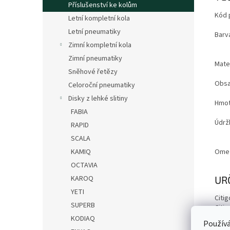
Příslušenství ke kolům
Kód 
Letní kompletní kola
Letní pneumatiky
Barv
Zimní kompletní kola
Zimní pneumatiky
Mater
Sněhové řetězy
Obsa
Celoroční pneumatiky
Disky z lehké slitiny
Hmot
FABIA
Údrž
RAPID
SCALA
Ome
KAMIQ
OCTAVIA
UR
KAROQ
YETI
Citig
SUPERB
Citig
Enya
KODIAQ
Používá
Fabia