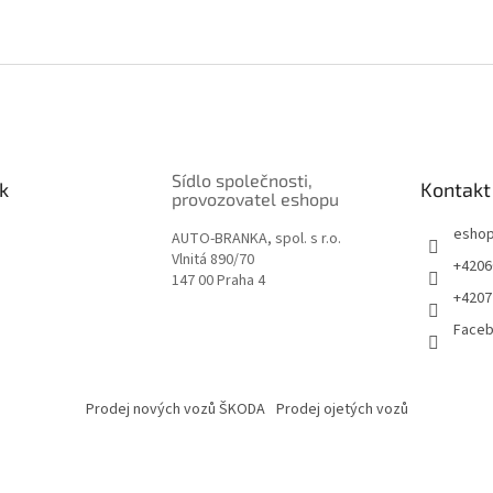
Sídlo společnosti,
k
Kontakt
provozovatel eshopu
esho
AUTO-BRANKA, spol. s r.o.
Vlnitá 890/70
+4206
147 00 Praha 4
+4207
Face
Prodej nových vozů ŠKODA
Prodej ojetých vozů