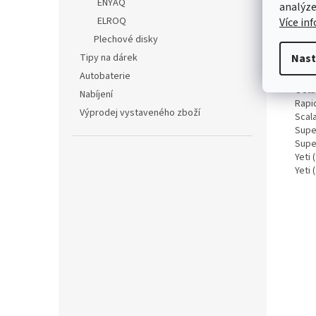
ENYAQ
analýze
Fabia
ELROQ
Více in
Kami
Karo
Plechové disky
Kodi
Tipy na dárek
Nast
Octav
Autobaterie
Octav
Octav
Nabíjení
Rapi
Výprodej vystaveného zboží
Scala
Super
Super
Yeti 
Yeti 