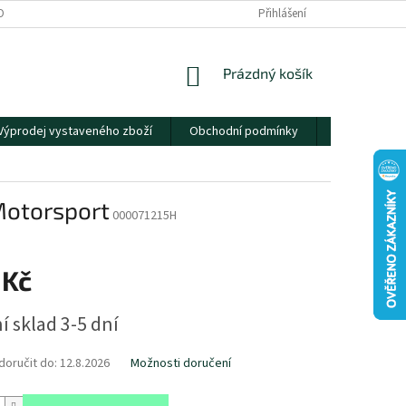
OBNÍCH ÚDAJŮ
Přihlášení
NÁKUPNÍ
Prázdný košík
KOŠÍK
Výprodej vystaveného zboží
Obchodní podmínky
Kontakty
Motorsport
000071215H
 Kč
í sklad 3-5 dní
oručit do:
12.8.2026
Možnosti doručení