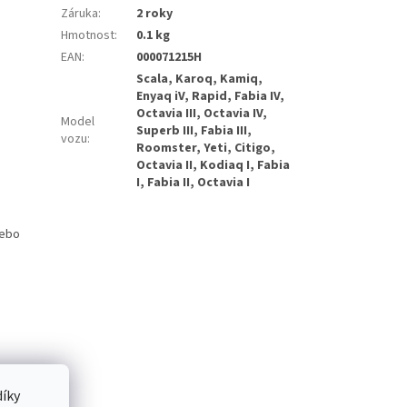
Záruka
:
2 roky
Hmotnost
:
0.1 kg
EAN
:
000071215H
Scala, Karoq, Kamiq,
Enyaq iV, Rapid, Fabia IV,
Octavia III, Octavia IV,
Model
Superb III, Fabia III,
vozu
:
Roomster, Yeti, Citigo,
Octavia II, Kodiaq I, Fabia
I, Fabia II, Octavia I
nebo
íky