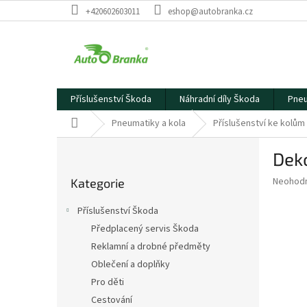
Přejít
+420602603011
eshop@autobranka.cz
na
obsah
Příslušenství Škoda
Náhradní díly Škoda
Pneu
Domů
Pneumatiky a kola
Příslušenství ke kolům
P
Deko
o
Přeskočit
s
Průměr
Neohod
Kategorie
kategorie
t
hodnoce
r
produkt
Příslušenství Škoda
a
je
Předplacený servis Škoda
0,0
n
z
Reklamní a drobné předměty
n
5
í
Oblečení a doplňky
hvězdič
p
Pro děti
a
Cestování