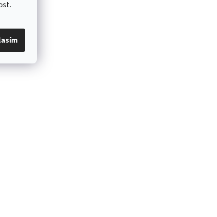
ost.
lasím