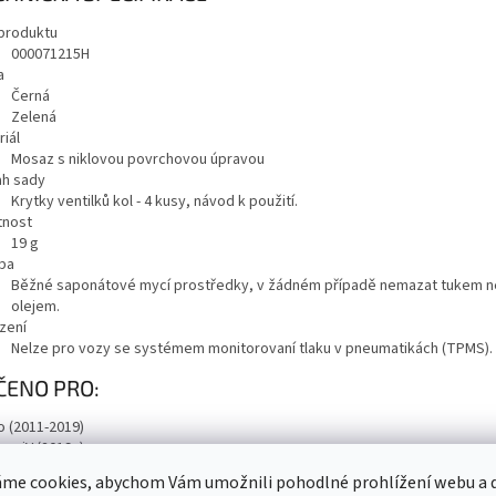
produktu
000071215H
a
Černá
Zelená
iál
Mosaz s niklovou povrchovou úpravou
h sady
Krytky ventilků kol - 4 kusy, návod k použití.
nost
19
g
ba
Běžné saponátové mycí prostředky, v žádném případě nemazat tukem 
olejem.
zení
Nelze pro vozy se systémem monitorovaní tlaku v pneumatikách (TPMS).
ČENO PRO:
o (2011-2019)
o-e iV (2019+)
q (2020+)
me cookies, abychom Vám umožnili pohodlné prohlížení webu a d
 III (2014+)