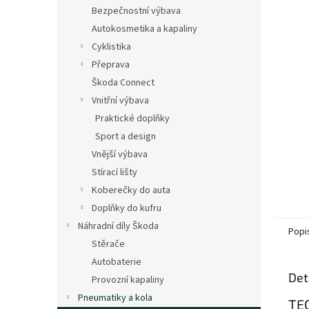
n
Bezpečnostní výbava
e
Autokosmetika a kapaliny
l
Cyklistika
Přeprava
Škoda Connect
Vnitřní výbava
Praktické doplňky
Sport a design
Vnější výbava
Stírací lišty
Koberečky do auta
Doplňky do kufru
Náhradní díly Škoda
Popi
Stěrače
Autobaterie
Det
Provozní kapaliny
Pneumatiky a kola
TE