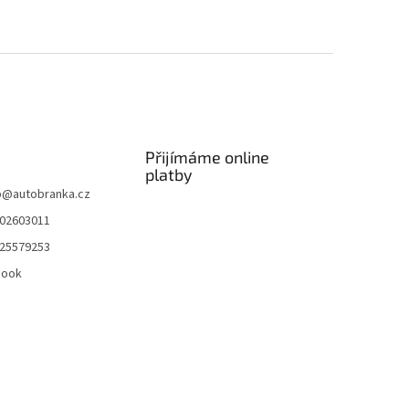
Přijímáme online
platby
p
@
autobranka.cz
02603011
25579253
book