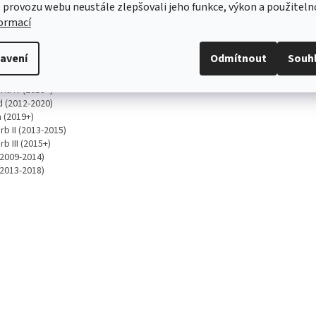
 provozu webu neustále zlepšovali jeho funkce, výkon a použiteln
 IV (2021+)
formací
q (2019+)
q (2017+)
aq (2016+)
avení
Odmítnout
Souh
ia III (2017+)
ia III (2012-2017)
ia IV (2019+)
d (2012-2020)
 (2019+)
b II (2013-2015)
b III (2015+)
(2009-2014)
(2013-2018)