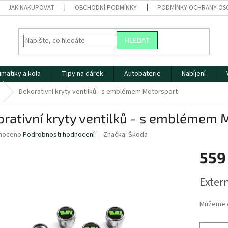
JAK NAKUPOVAT
OBCHODNÍ PODMÍNKY
PODMÍNKY OCHRANY OS
HLEDAT
matiky a kola
Tipy na dárek
Autobaterie
Nabíjení
Dekorativní kryty ventilků - s emblémem Motorsport
rativní kryty ventilků - s emblémem 
né
noceno
Podrobnosti hodnocení
Značka:
Škoda
ní
559
u
Měrná
Extern
cena:
ek.
Můžeme d