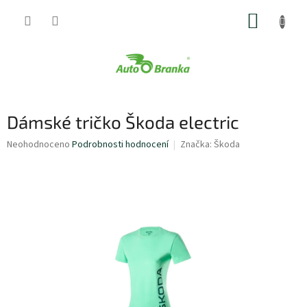
Přejít
NÁKUP
na
obsah
KOŠÍK
Dámské tričko Škoda electric
Průměrné
Neohodnoceno
Podrobnosti hodnocení
Značka:
Škoda
hodnocení
produktu
je
0,0
z
5
hvězdiček.