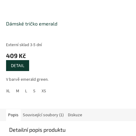
Dámské tričko emerald
Externí sklad 3-5 dní
409 Kč
DETAIL
V barvě emerald green.
XL
M
L
S
XS
Popis
Související soubory (1)
Diskuze
Detailní popis produktu