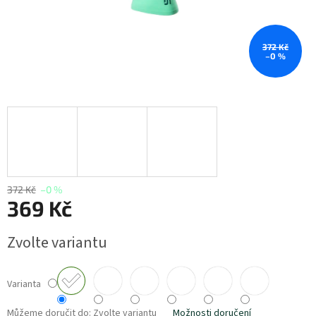
372 Kč
–0 %
372 Kč
–0 %
369 Kč
Měrná
Zvolte variantu
cena:
Varianta
Můžeme doručit do:
Zvolte variantu
Možnosti doručení