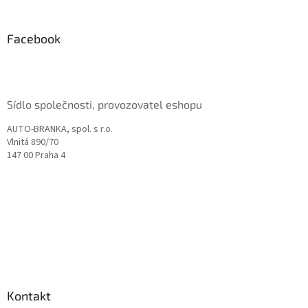
á
p
a
Facebook
t
í
Sídlo společnosti, provozovatel eshopu
AUTO-BRANKA, spol. s r.o.
Vlnitá 890/70
147 00 Praha 4
Kontakt