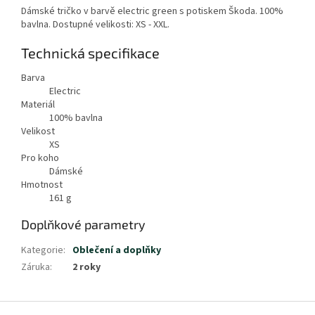
Dámské tričko v barvě electric green s potiskem Škoda. 100%
bavlna. Dostupné velikosti: XS - XXL.
Technická specifikace
Barva
Electric
Materiál
100% bavlna
Velikost
XS
Pro koho
Dámské
Hmotnost
161
g
Doplňkové parametry
Kategorie
:
Oblečení a doplňky
Záruka
:
2 roky
Z