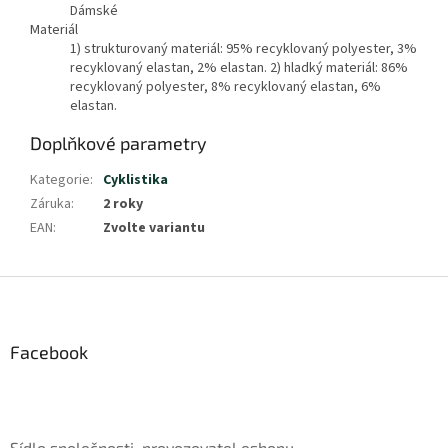
Dámské
Materiál
1) strukturovaný materiál: 95% recyklovaný polyester, 3%
recyklovaný elastan, 2% elastan. 2) hladký materiál: 86%
recyklovaný polyester, 8% recyklovaný elastan, 6%
elastan.
Doplňkové parametry
Kategorie
:
Cyklistika
Záruka
:
2 roky
EAN
:
Zvolte variantu
Z
á
p
a
Facebook
t
í
Sídlo společnosti, provozovatel eshopu