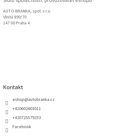
AUTO-BRANKA, spol. s r.o.
Vlnitá 890/70
147 00 Praha 4
Kontakt
eshop
@
autobranka.cz
+420602603011
+420725579253
Facebook