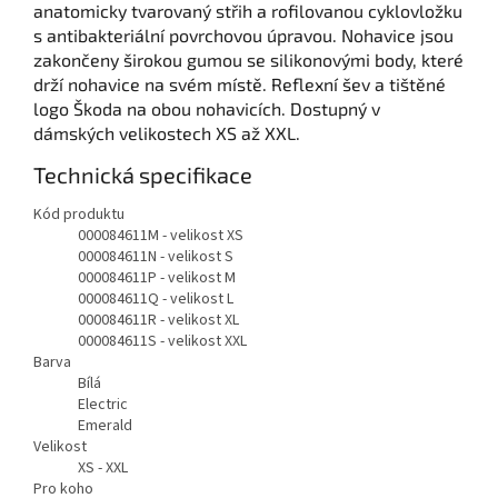
anatomicky tvarovaný střih a rofilovanou cyklovložku
s antibakteriální povrchovou úpravou. Nohavice jsou
zakončeny širokou gumou se silikonovými body, které
drží nohavice na svém místě. Reflexní šev a tištěné
logo Škoda na obou nohavicích. Dostupný v
dámských velikostech XS až XXL.
Technická specifikace
Kód produktu
000084611M - velikost XS
000084611N - velikost S
000084611P - velikost M
000084611Q - velikost L
000084611R - velikost XL
000084611S - velikost XXL
Barva
Bílá
Electric
Emerald
Velikost
XS - XXL
Pro koho