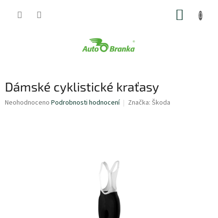
Přejít
NÁKUP
na
obsah
KOŠÍK
Dámské cyklistické kraťasy
Průměrné
Neohodnoceno
Podrobnosti hodnocení
Značka:
Škoda
hodnocení
produktu
je
0,0
z
5
hvězdiček.