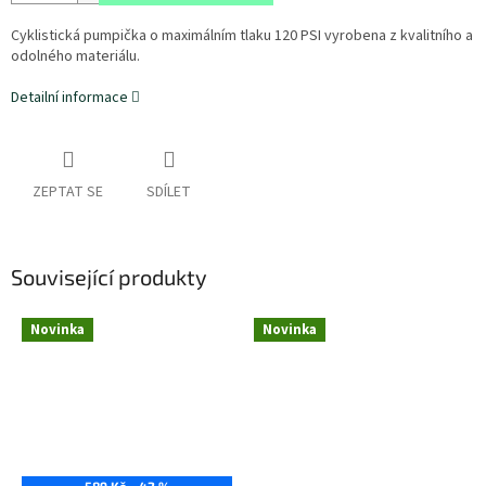
Cyklistická pumpička o maximálním tlaku 120 PSI vyrobena z kvalitního a
odolného materiálu.
Detailní informace
ZEPTAT SE
SDÍLET
Související produkty
Novinka
Novinka
589 Kč
–42 %