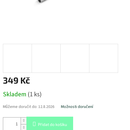
349 Kč
Měrná
Skladem
(
1 ks
)
cena:
Můžeme doručit do:
12.8.2026
Možnosti doručení
Přidat do košíku