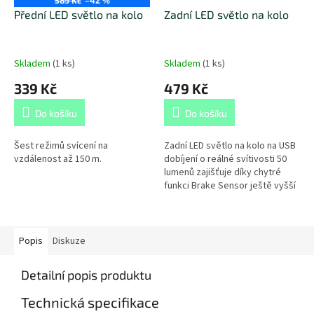
Přední LED světlo na kolo
Zadní LED světlo na kolo
Skladem
(
1 ks
)
Skladem
(
1 ks
)
339 Kč
479 Kč
Do košíku
Do košíku
Šest režimů svícení na
Zadní LED světlo na kolo na USB
vzdálenost až 150 m.
dobíjení o reálné svítivosti 50
lumenů zajišťuje díky chytré
funkci Brake Sensor ještě vyšší
bezpečnost.
Popis
Diskuze
Detailní popis produktu
Technická specifikace