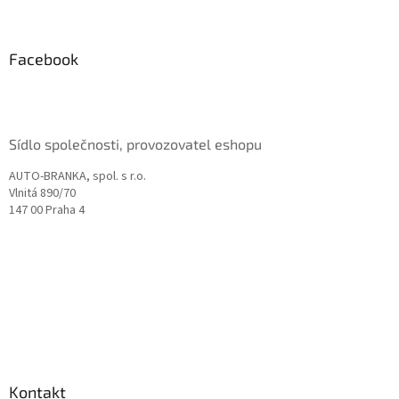
á
p
a
Facebook
t
í
Sídlo společnosti, provozovatel eshopu
AUTO-BRANKA, spol. s r.o.
Vlnitá 890/70
147 00 Praha 4
Kontakt