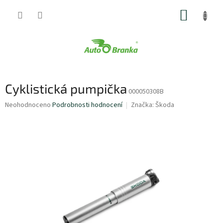
Přejít
NÁKUP
na
obsah
KOŠÍK
Cyklistická pumpička
000050308B
Průměrné
Neohodnoceno
Podrobnosti hodnocení
Značka:
Škoda
hodnocení
produktu
je
0,0
z
5
hvězdiček.