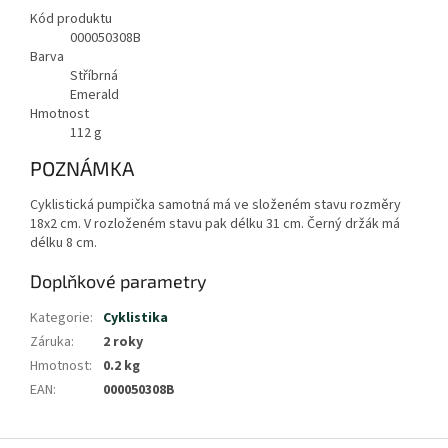
Kód produktu
000050308B
Barva
Stříbrná
Emerald
Hmotnost
112
g
POZNÁMKA
Cyklistická pumpička samotná má ve složeném stavu rozměry
18x2 cm. V rozloženém stavu pak délku 31 cm. Černý držák má
délku 8 cm.
Doplňkové parametry
Kategorie
:
Cyklistika
Záruka
:
2 roky
Hmotnost
:
0.2 kg
EAN
:
000050308B
Z