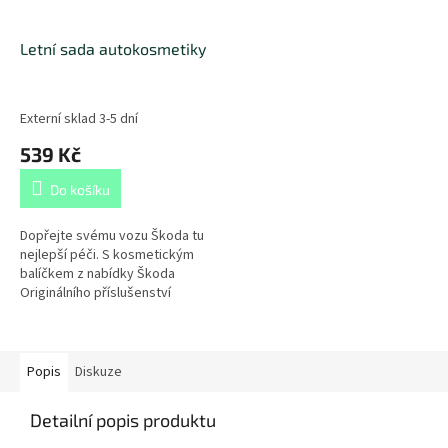
Letní sada autokosmetiky
Externí sklad 3-5 dní
539 Kč
Do košíku
Dopřejte svému vozu Škoda tu
nejlepší péči. S kosmetickým
balíčkem z nabídky Škoda
Originálního příslušenství
získáte kompletní sadu
produktů pro čištění a údržbu
vašeho...
Popis
Diskuze
Detailní popis produktu