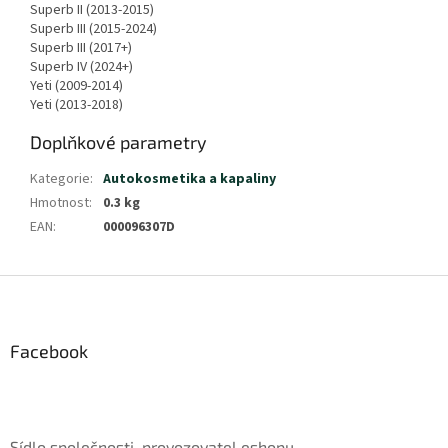
Superb II (2013-2015)
Superb III (2015-2024)
Superb III (2017+)
Superb IV (2024+)
Yeti (2009-2014)
Yeti (2013-2018)
Doplňkové parametry
Kategorie
:
Autokosmetika a kapaliny
Hmotnost
:
0.3 kg
EAN
:
000096307D
Z
á
p
a
Facebook
t
í
Sídlo společnosti, provozovatel eshopu