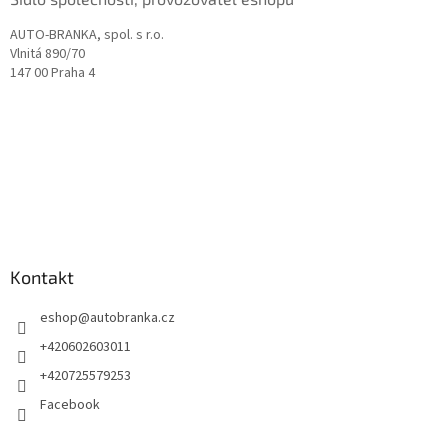
AUTO-BRANKA, spol. s r.o.
Vlnitá 890/70
147 00 Praha 4
Kontakt
eshop
@
autobranka.cz
+420602603011
+420725579253
Facebook