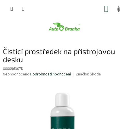
Přejít
NÁKUP
na
obsah
KOŠÍK
Čisticí prostředek na přístrojovou
desku
000096307D
Průměrné
Neohodnoceno
Podrobnosti hodnocení
Značka:
Škoda
hodnocení
produktu
je
0,0
z
5
hvězdiček.