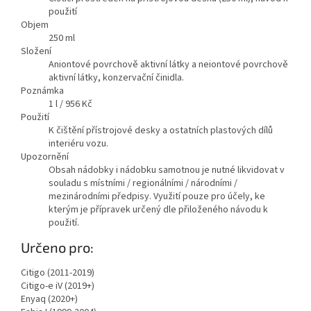
použití
Objem
250
ml
Složení
Aniontové povrchově aktivní látky a neiontové povrchově
aktivní látky, konzervační činidla.
Poznámka
1 l / 956 Kč
Použití
K čištění přístrojové desky a ostatních plastových dílů
interiéru vozu.
Upozornění
Obsah nádobky i nádobku samotnou je nutné likvidovat v
souladu s místními / regionálními / národními /
mezinárodními předpisy. Využití pouze pro účely, ke
kterým je přípravek určený dle přiloženého návodu k
použití.
Určeno pro:
Citigo (2011-2019)
Citigo-e iV (2019+)
Enyaq (2020+)