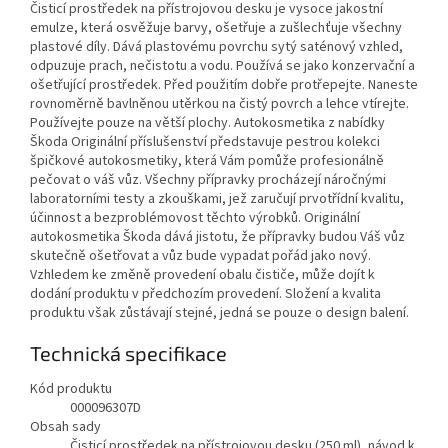
Čisticí prostředek na přístrojovou desku je vysoce jakostní
emulze, která osvěžuje barvy, ošetřuje a zušlechťuje všechny
plastové díly. Dává plastovému povrchu sytý saténový vzhled,
odpuzuje prach, nečistotu a vodu. Používá se jako konzervační a
ošetřující prostředek. Před použitím dobře protřepejte. Naneste
rovnoměrně bavlněnou utěrkou na čistý povrch a lehce vtírejte.
Používejte pouze na větší plochy. Autokosmetika z nabídky
Škoda Originální příslušenství představuje pestrou kolekci
špičkové autokosmetiky, která Vám pomůže profesionálně
pečovat o váš vůz. Všechny přípravky procházejí náročnými
laboratorními testy a zkouškami, jež zaručují prvotřídní kvalitu,
účinnost a bezproblémovost těchto výrobků. Originální
autokosmetika Škoda dává jistotu, že přípravky budou Váš vůz
skutečně ošetřovat a vůz bude vypadat pořád jako nový.
Vzhledem ke změně provedení obalu čističe, může dojít k
dodání produktu v předchozím provedení. Složení a kvalita
produktu však zůstávají stejné, jedná se pouze o design balení.
Technická specifikace
Kód produktu
000096307D
Obsah sady
Čisticí prostředek na přístrojovou desku (250 ml), návod k