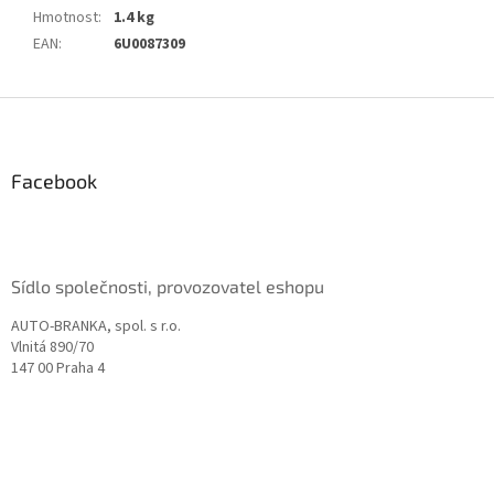
Hmotnost
:
1.4 kg
EAN
:
6U0087309
Z
á
p
a
Facebook
t
í
Sídlo společnosti, provozovatel eshopu
AUTO-BRANKA, spol. s r.o.
Vlnitá 890/70
147 00 Praha 4