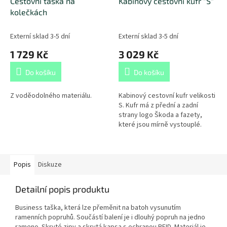
Cestovní taška na
Kabinový cestovní kufr "S"
kolečkách
Externí sklad 3-5 dní
Externí sklad 3-5 dní
1 729 Kč
3 029 Kč
Do košíku
Do košíku
Z voděodolného materiálu.
Kabinový cestovní kufr velikosti
S. Kufr má z přední a zadní
strany logo Škoda a fazety,
které jsou mírně vystouplé.
Loga jsou vtlačená do skořepiny
kufru a tím tvoří zajimavý...
Popis
Diskuze
Detailní popis produktu
Business taška, která lze přeměnit na batoh vysunutím
ramenních popruhů. Součástí balení je i dlouhý popruh na jedno
rameno. Skryté zipy a skrytá kapsa s ochranou RFID. Materiál je