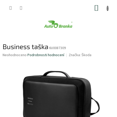
Přejít
NÁKUP
na
obsah
KOŠÍK
Business taška
6U0087309
Průměrné
Neohodnoceno
Podrobnosti hodnocení
Značka:
Škoda
hodnocení
produktu
je
0,0
z
5
hvězdiček.