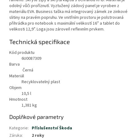
odolný vůči proříznutí. Vyztužený zádový panel je vyroben z
materiálu EVA. Business taška má integrovaný zámek ze zinkové
slitiny na pravém popruhu. Ve vnitřním prostoru je polstrovaná
přihrádka pro notebook s maximální velikostí 16” a tablet do
velikosti 12,9”. Loga jsou zároveň reflexním prvkem.
Technická specifikace
Kód produktu
6U0087309
Barva
Černá
Materiál
Recyklovatelný plast
Objem
10,5
l
Hmotnost
1,381
kg
Doplňkové parametry
Kategorie
:
Příslušenství Škoda
Záruka
:
2 roky