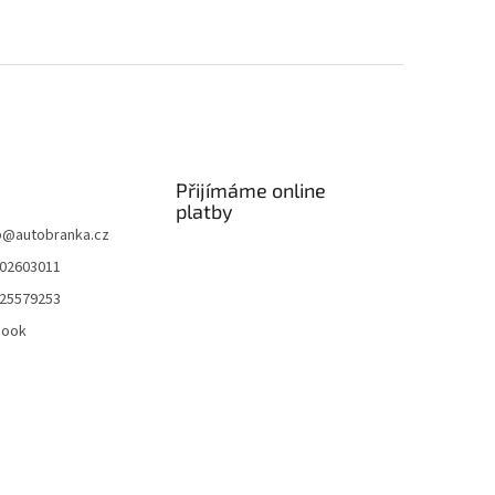
Přijímáme online
platby
p
@
autobranka.cz
02603011
25579253
book