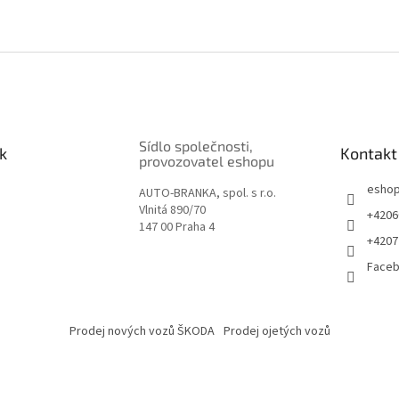
Sídlo společnosti,
k
Kontakt
provozovatel eshopu
esho
AUTO-BRANKA, spol. s r.o.
Vlnitá 890/70
+4206
147 00 Praha 4
+4207
Face
Prodej nových vozů ŠKODA
Prodej ojetých vozů