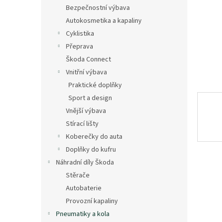
n
Bezpečnostní výbava
e
Autokosmetika a kapaliny
l
Cyklistika
Přeprava
Škoda Connect
Vnitřní výbava
Praktické doplňky
Sport a design
Vnější výbava
Stírací lišty
Koberečky do auta
Doplňky do kufru
Náhradní díly Škoda
Stěrače
Autobaterie
Provozní kapaliny
Pneumatiky a kola