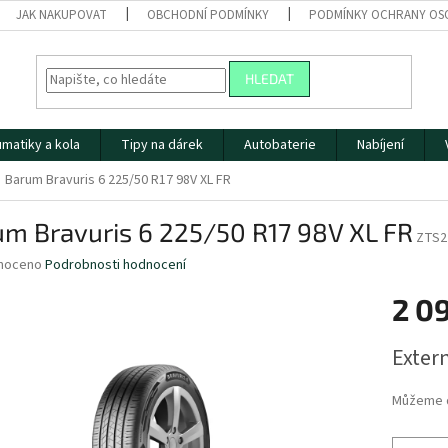
JAK NAKUPOVAT
OBCHODNÍ PODMÍNKY
PODMÍNKY OCHRANY OS
HLEDAT
matiky a kola
Tipy na dárek
Autobaterie
Nabíjení
Barum Bravuris 6 225/50 R17 98V XL FR
um Bravuris 6 225/50 R17 98V XL FR
ZTS2
né
noceno
Podrobnosti hodnocení
ní
2 0
u
Měrná
Extern
cena:
ek.
Můžeme d