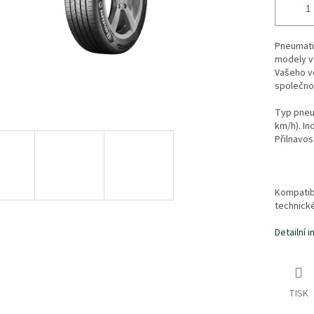
Pneumati
modely vo
Vašeho vo
společno
Typ pneum
km/h). Ind
Přilnavos
Kompatibi
technick
Detailní 
TISK