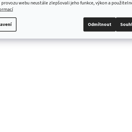
 provozu webu neustále zlepšovali jeho funkce, výkon a použiteln
formací
avení
Odmítnout
Souh