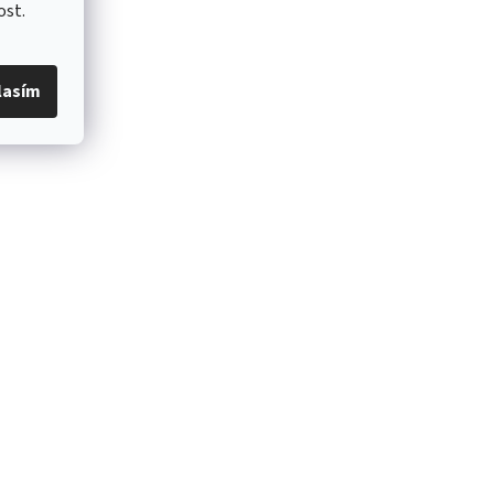
ost.
lasím