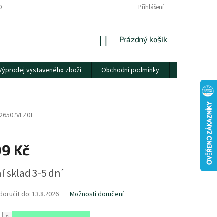
OBNÍCH ÚDAJŮ
Přihlášení
NÁKUPNÍ
Prázdný košík
KOŠÍK
Výprodej vystaveného zboží
Obchodní podmínky
Kontakty
26507VLZ01
99 Kč
í sklad 3-5 dní
oručit do:
13.8.2026
Možnosti doručení