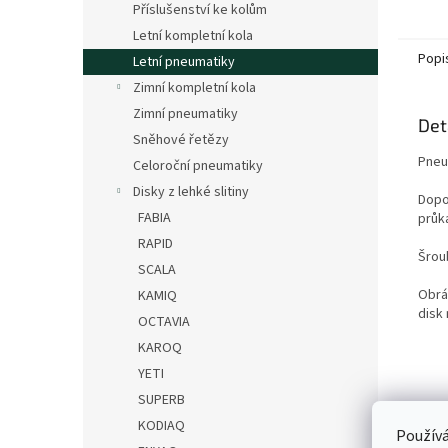
Příslušenství ke kolům
Letní kompletní kola
Popi
Letní pneumatiky
Zimní kompletní kola
Zimní pneumatiky
Det
Sněhové řetězy
Pneum
Celoroční pneumatiky
Disky z lehké slitiny
Dopo
FABIA
průk
RAPID
Šrou
SCALA
Obrá
KAMIQ
disk 
OCTAVIA
KAROQ
YETI
SUPERB
KODIAQ
Používá