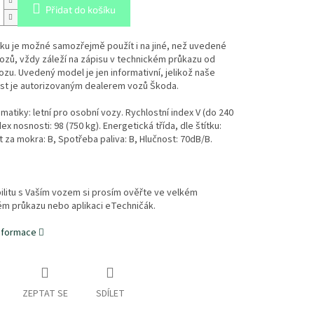
Přidat do košíku
ku je možné samozřejmě použít i na jiné, než uvedené
zů, vždy záleží na zápisu v technickém průkazu od
zu. Uvedený model je jen informativní, jelikož naše
st je autorizovaným dealerem vozů Škoda.
atiky: letní pro osobní vozy. Rychlostní index V (do 240
ex nosnosti: 98 (750 kg). Energetická třída, dle štítku:
t za mokra: B, Spotřeba paliva: B, Hlučnost: 70dB/B.
litu s Vaším vozem si prosím ověřte ve velkém
ém průkazu nebo aplikaci eTechničák.
informace
ZEPTAT SE
SDÍLET