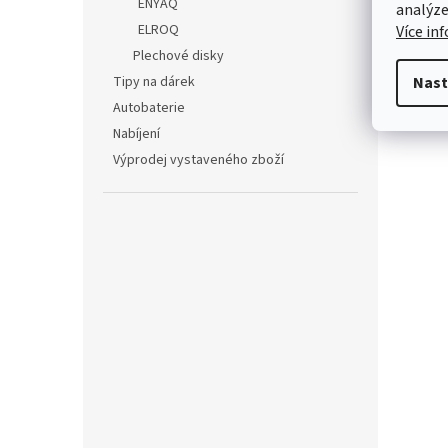
ENYAQ
analýze
ELROQ
Více in
Plechové disky
Tipy na dárek
Nast
Autobaterie
Nabíjení
Výprodej vystaveného zboží