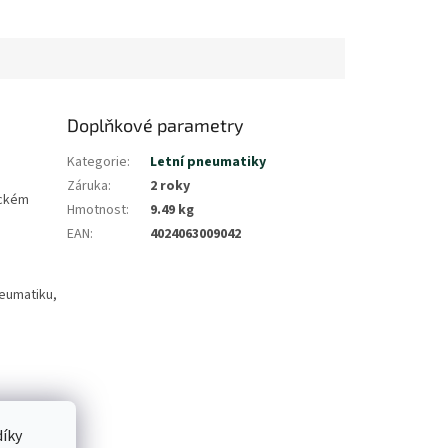
Doplňkové parametry
Kategorie
:
Letní pneumatiky
Záruka
:
2 roky
ickém
Hmotnost
:
9.49 kg
EAN
:
4024063009042
neumatiku,
íky