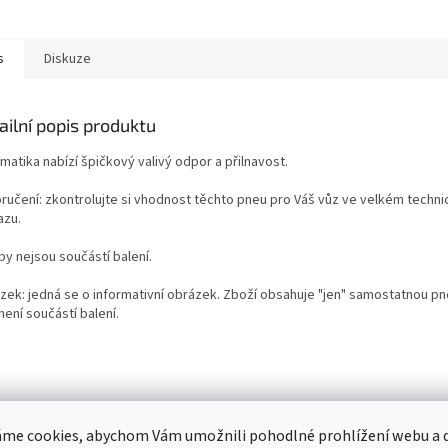
s
Diskuze
ailní popis produktu
atika nabízí špičkový valivý odpor a přilnavost.
ručení: zkontrolujte si vhodnost těchto pneu pro Váš vůz ve velkém techn
azu.
by nejsou součástí balení.
zek: jedná se o informativní obrázek. Zboží obsahuje "jen" samostatnou p
není součástí balení.
me cookies, abychom Vám umožnili pohodlné prohlížení webu a d