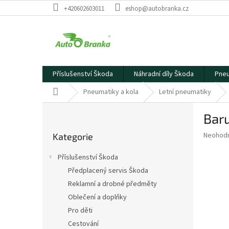
Přejít
+420602603011
eshop@autobranka.cz
na
obsah
Příslušenství Škoda
Náhradní díly Škoda
Pneu
Domů
Pneumatiky a kola
Letní pneumatiky
P
Bar
o
Přeskočit
s
Průměr
Neohod
Kategorie
kategorie
t
hodnoce
r
produkt
Příslušenství Škoda
a
je
Předplacený servis Škoda
0,0
n
z
Reklamní a drobné předměty
n
5
í
Oblečení a doplňky
hvězdič
p
Pro děti
a
Cestování