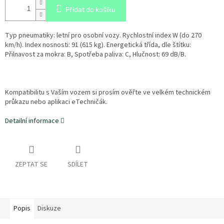
Přidat do košíku
Typ pneumatiky: letní pro osobní vozy. Rychlostní index W (do 270
km/h). Index nosnosti: 91 (615 kg). Energetická třída, dle štítku:
Přilnavost za mokra: B, Spotřeba paliva: C, Hlučnost: 69 dB/B.
Kompatibilitu s Vaším vozem si prosím ověřte ve velkém technickém
průkazu nebo aplikaci eTechničák.
Detailní informace
ZEPTAT SE
SDÍLET
Popis
Diskuze