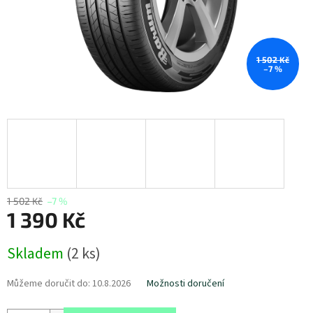
1 502 Kč
–7 %
1 502 Kč
–7 %
1 390 Kč
Měrná
Skladem
(
2 ks
)
cena:
Můžeme doručit do:
10.8.2026
Možnosti doručení