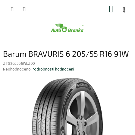
Přejít
NÁKUP
na
obsah
KOŠÍK
Barum BRAVURIS 6 205/55 R16 91W
ZTS205556WLZ00
Průměrné
Neohodnoceno
Podrobnosti hodnocení
hodnocení
produktu
je
0,0
z
5
hvězdiček.