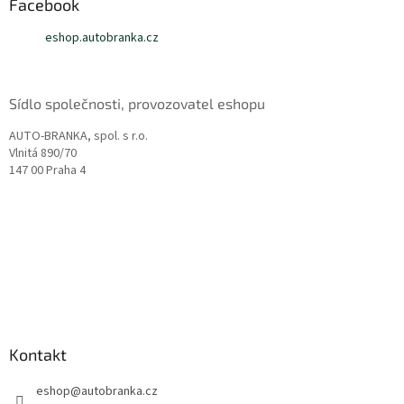
a
Facebook
t
eshop.autobranka.cz
í
Sídlo společnosti, provozovatel eshopu
AUTO-BRANKA, spol. s r.o.
Vlnitá 890/70
147 00 Praha 4
Kontakt
eshop
@
autobranka.cz