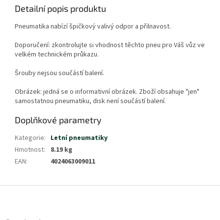
Detailní popis produktu
Pneumatika nabízí špičkový valivý odpor a přilnavost.
Doporučení: zkontrolujte si vhodnost těchto pneu pro Váš vůz ve
velkém technickém průkazu.
Šrouby nejsou součástí balení.
Obrázek: jedná se o informativní obrázek. Zboží obsahuje "jen"
samostatnou pneumatiku, disk není součástí balení.
Doplňkové parametry
Kategorie
:
Letní pneumatiky
Hmotnost
:
8.19 kg
EAN
:
4024063009011
Z
á
p