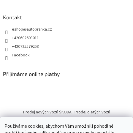
Kontakt
eshop
@
autobranka.cz
+420602603011
+420725579253
Facebook
Přijímáme online platby
Prodej nových vozů ŠKODA
Prodej ojetých vozů
Používáme cookies, abychom Vám umožnili pohodlné
prohlížení webu a díky analýze provozu webu neustále