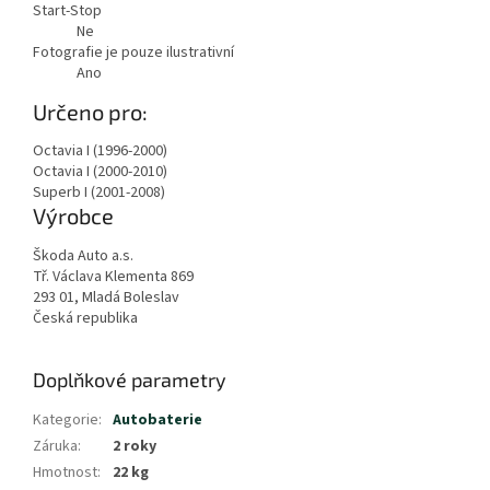
Start-Stop
Ne
Fotografie je pouze ilustrativní
Ano
Zobrazit
Určeno pro:
méně
Octavia I (1996-2000)
Octavia I (2000-2010)
Superb I (2001-2008)
Výrobce
Škoda Auto a.s.
Tř. Václava Klementa 869
293 01, Mladá Boleslav
Česká republika
Doplňkové parametry
Kategorie
:
Autobaterie
Záruka
:
2 roky
Hmotnost
:
22 kg