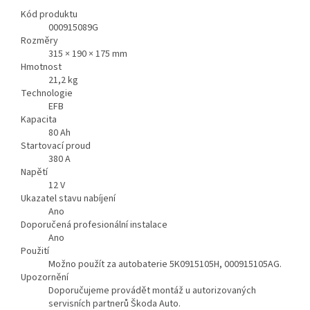
Kód produktu
000915089G
Rozměry
315 × 190 × 175 mm
Hmotnost
21,2
kg
Technologie
EFB
Kapacita
80
Ah
Startovací proud
380
A
Napětí
12
V
Ukazatel stavu nabíjení
Ano
Doporučená profesionální instalace
Ano
Použití
Možno použít za autobaterie 5K0915105H, 000915105AG.
Upozornění
Doporučujeme provádět montáž u autorizovaných
servisních partnerů Škoda Auto.