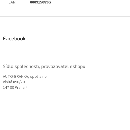
EAN
:
000915089G
Z
á
p
a
Facebook
t
í
Sídlo společnosti, provozovatel eshopu
AUTO-BRANKA, spol. s r.o.
Vlnitá 890/70
147 00 Praha 4