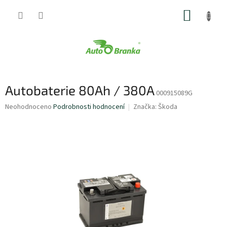
Přejít
NÁKUP
na
obsah
KOŠÍK
Autobaterie 80Ah / 380A
000915089G
Průměrné
Neohodnoceno
Podrobnosti hodnocení
Značka:
Škoda
hodnocení
produktu
je
0,0
z
5
hvězdiček.