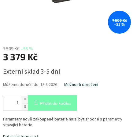
7 509 Kč
–55 %
7 509 Kč
–55 %
3 379 Kč
Měrná
Externí sklad 3-5 dní
cena:
Můžeme doručit do:
13.8.2026
Možnosti doručení
Přidat do košíku
Parametry nově zakoupené baterie musí být shodné s parametry
stávající baterie.
Detailní informace