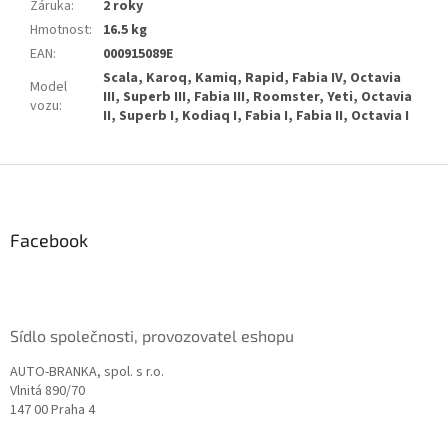
Záruka
:
2 roky
Hmotnost
:
16.5 kg
EAN
:
000915089E
Scala, Karoq, Kamiq, Rapid, Fabia IV, Octavia
Model
III, Superb III, Fabia III, Roomster, Yeti, Octavia
vozu
:
II, Superb I, Kodiaq I, Fabia I, Fabia II, Octavia I
Z
á
p
a
Facebook
t
í
Sídlo společnosti, provozovatel eshopu
AUTO-BRANKA, spol. s r.o.
Vlnitá 890/70
147 00 Praha 4