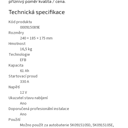
příznivý poměr kvalita / cena.
Technická specifikace
Kód produktu
000915089E
Rozměry
240 × 185 × 175 mm
Hmotnost
16,5
kg
Technologie
EFB
Kapacita
61
Ah
Startovací proud
330
A
Napětí
12
V
Ukazatel stavu nabíjení
Ano
Doporučená profesionální instalace
Ano
Použití
Možno použít za autobaterie 5K0915105D, 5K0915105E,