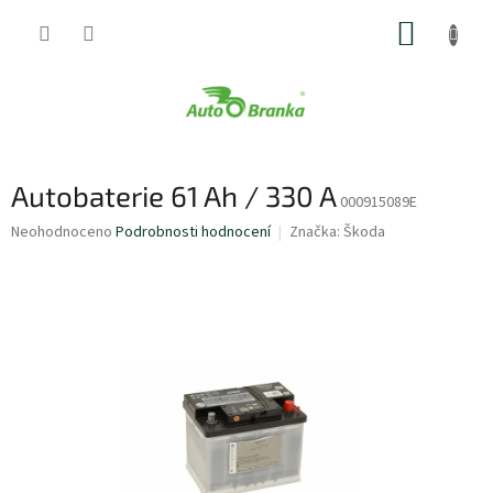
Přejít
NÁKUP
na
obsah
KOŠÍK
Autobaterie 61 Ah / 330 A
000915089E
Průměrné
Neohodnoceno
Podrobnosti hodnocení
Značka:
Škoda
hodnocení
produktu
je
0,0
z
5
hvězdiček.