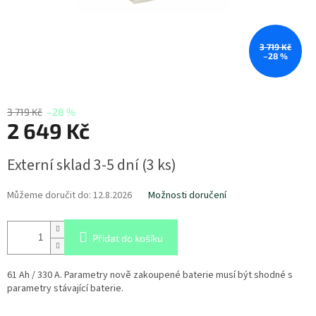
3 719 Kč
–28 %
3 719 Kč
–28 %
2 649 Kč
Měrná
Externí sklad 3-5 dní
(
3 ks
)
cena:
Můžeme doručit do:
12.8.2026
Možnosti doručení
Přidat do košíku
61 Ah / 330 A. Parametry nově zakoupené baterie musí být shodné s
parametry stávající baterie.