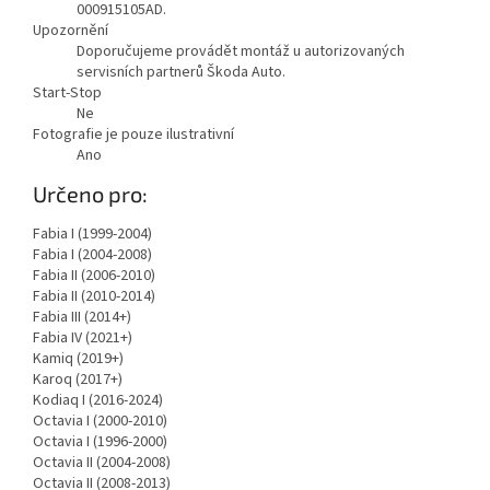
000915105AD.
Upozornění
Doporučujeme provádět montáž u autorizovaných
servisních partnerů Škoda Auto.
Start-Stop
Ne
Fotografie je pouze ilustrativní
Ano
Zobrazit
Určeno pro:
méně
Fabia I (1999-2004)
Fabia I (2004-2008)
Fabia II (2006-2010)
Fabia II (2010-2014)
Fabia III (2014+)
Fabia IV (2021+)
Kamiq (2019+)
Karoq (2017+)
Kodiaq I (2016-2024)
Octavia I (2000-2010)
Octavia I (1996-2000)
Octavia II (2004-2008)
Octavia II (2008-2013)