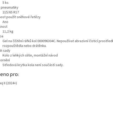
5
ks
a pneumatiky
215/65 R17
ost použít sněhové řetězy
Ano
nost
11,2
kg
ba
Gel na čištění ráfků kol 000096304C. Nepoužívat abrazivní čisticí prostřed
rozpouštědla nebo drátěnku.
h sady
Kolo z lehkých slitin, montážní návod
ornění
Středová krytka kola není součástí sady.
azit
eno pro:
ě
q II (2024+)