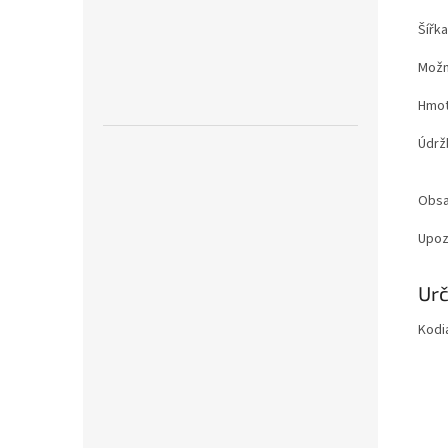
Šířk
Možn
Hmot
Údrž
Obsa
Upoz
Zobr
Urč
mén
Kodia