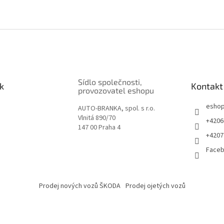
Sídlo společnosti,
k
Kontakt
provozovatel eshopu
esho
AUTO-BRANKA, spol. s r.o.
Vlnitá 890/70
+4206
147 00 Praha 4
+4207
Face
Prodej nových vozů ŠKODA
Prodej ojetých vozů