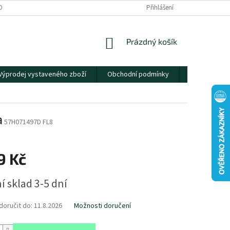
OBNÍCH ÚDAJŮ
Přihlášení
NÁKUPNÍ
Prázdný košík
KOŠÍK
Výprodej vystaveného zboží
Obchodní podmínky
Kontakty
a
57H071497D FL8
9 Kč
í sklad 3-5 dní
oručit do:
11.8.2026
Možnosti doručení