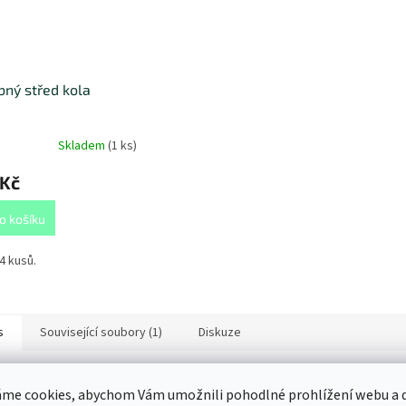
ný střed kola
Skladem
(
1 ks
)
 Kč
o košíku
4 kusů.
s
Související soubory (1)
Diskuze
ailní popis produktu
me cookies, abychom Vám umožnili pohodlné prohlížení webu a d