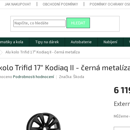
JAK NAKUPOVAT
OBCHODNÍ PODMÍNKY
PODMÍNKY OCHRANY OS
HLEDAT
matiky a kola
Tipy na dárek
Autobaterie
Nabíjení
Alu kolo Trifid 17" Kodiaq II - černá metalíza
kolo Trifid 17" Kodiaq II - černá metalíz
né
noceno
Podrobnosti hodnocení
Značka:
Škoda
ní
6 11
u
Měrná
Extern
cena:
ek.
Můžeme d