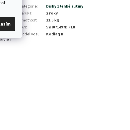
ost.
hnou
Kategorie
:
Disky z lehké slitiny
Záruka
:
2 roky
Hmotnost
:
11.5 kg
echnickém
lasím
EAN
:
57H071497D FL8
Model vozu
:
Kodiaq II
nutné i