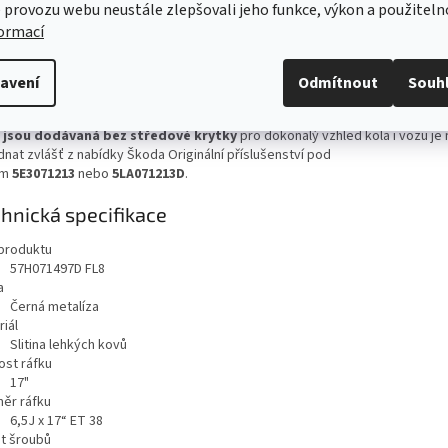
 provozu webu neustále zlepšovali jeho funkce, výkon a použiteln
olo z lehké slitiny Trifid ze sortimentu Škoda Originální příslušenství podtr
formací
ečnost vašeho vozu a odliší jej od ostatních.
ost použití kol a pneumatik pro daný vůz je vždy třeba ověřit ve velkém t
avení
Odmítnout
Souh
azu vozu.
 jsou dodávaná bez středové krytky
pro dokonalý vzhled kola i vozu je 
dnat zvlášť z nabídky Škoda Originální příslušenství pod
em
5E3071213
nebo
5LA071213D
.
hnická specifikace
produktu
57H071497D FL8
a
Černá metalíza
iál
Slitina lehkých kovů
ost ráfku
17"
ěr ráfku
6,5J x 17“ ET 38
t šroubů