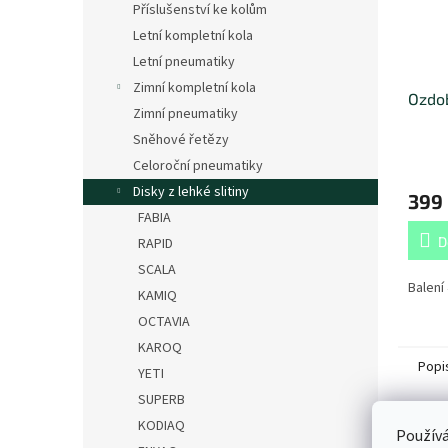
Příslušenství ke kolům
Letní kompletní kola
Letní pneumatiky
Zimní kompletní kola
Ozdob
Zimní pneumatiky
Sněhové řetězy
Celoroční pneumatiky
Disky z lehké slitiny
399
FABIA
D
RAPID
SCALA
Balení 
KAMIQ
OCTAVIA
KAROQ
Popi
YETI
SUPERB
KODIAQ
Det
Používá