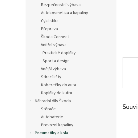
n
Bezpečnostní výbava
e
Autokosmetika a kapaliny
l
Cyklistika
Přeprava
Škoda Connect
Vnitřní výbava
Praktické doplňky
Sport a design
Vnější výbava
Stírací lišty
Koberečky do auta
Doplňky do kufru
Náhradní díly Škoda
Souvi
Stěrače
Autobaterie
Provozní kapaliny
Pneumatiky a kola