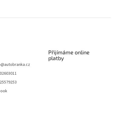
Přijímáme online
platby
p
@
autobranka.cz
02603011
25579253
book