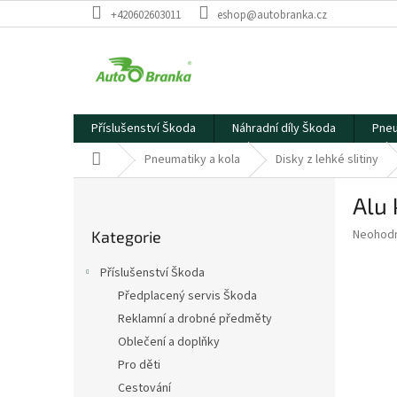
Přejít
+420602603011
eshop@autobranka.cz
na
obsah
Příslušenství Škoda
Náhradní díly Škoda
Pneu
Domů
Pneumatiky a kola
Disky z lehké slitiny
P
Alu 
o
Přeskočit
s
Průměr
Neohod
Kategorie
kategorie
t
hodnoce
r
produkt
Příslušenství Škoda
a
je
Předplacený servis Škoda
0,0
n
z
Reklamní a drobné předměty
n
5
í
Oblečení a doplňky
hvězdič
p
Pro děti
a
Cestování