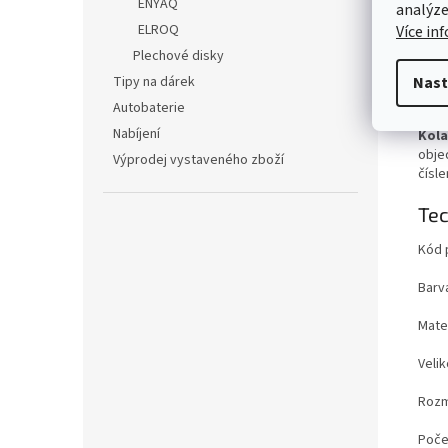
ENYAQ
analýze
17“ k
ELROQ
Více in
jedin
Plechové disky
Možn
Tipy na dárek
Nast
průk
Autobaterie
Nabíjení
Kola
obje
Výprodej vystaveného zboží
čísl
Tec
Kód 
Barv
Mater
Velik
Rozm
Poče