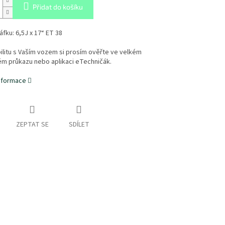
Přidat do košíku
fku: 6,5J x 17“ ET 38
litu s Vaším vozem si prosím ověřte ve velkém
ém průkazu nebo aplikaci eTechničák.
informace
ZEPTAT SE
SDÍLET