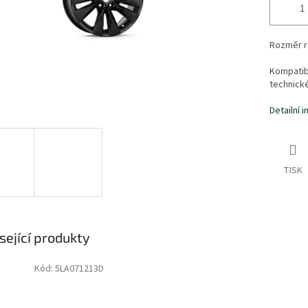
Rozměr rá
Kompatibi
technick
Detailní 
TISK
sející produkty
Kód:
5LA071213D