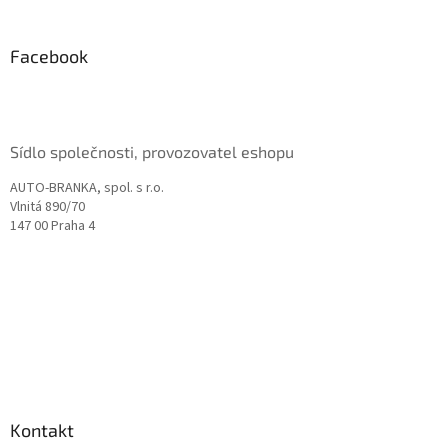
á
p
a
Facebook
t
í
Sídlo společnosti, provozovatel eshopu
AUTO-BRANKA, spol. s r.o.
Vlnitá 890/70
147 00 Praha 4
Kontakt