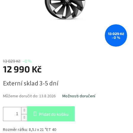
13 029 Kč
–0 %
13 029 Kč
–0 %
12 990 Kč
Měrná
Externí sklad 3-5 dní
cena:
Můžeme doručit do:
13.8.2026
Možnosti doručení
Přidat do košíku
Rozměr ráfku: 8,5J x 21 "ET 40