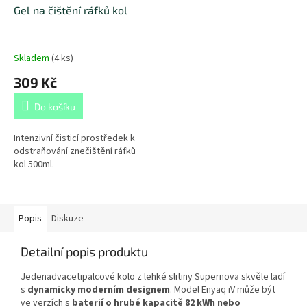
Gel na čištění ráfků kol
Skladem
(
4 ks
)
309 Kč
Do košíku
Intenzivní čisticí prostředek k
odstraňování znečištění ráfků
kol 500ml.
Popis
Diskuze
Detailní popis produktu
Jedenadvacetipalcové kolo z lehké slitiny Supernova skvěle ladí
s
dynamicky moderním designem
. Model Enyaq iV může být
ve verzích s
baterií o hrubé kapacitě 82 kWh nebo