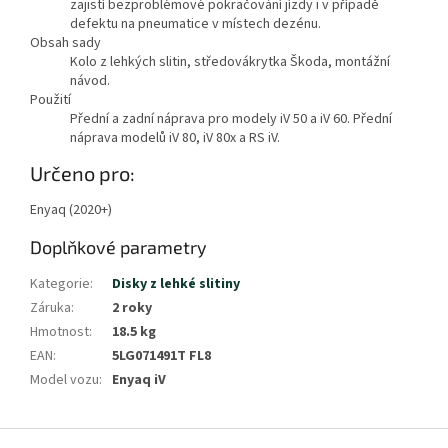
zajistí bezproblémové pokračování jízdy i v případě
defektu na pneumatice v místech dezénu.
Obsah sady
Kolo z lehkých slitin, středovákrytka Škoda, montážní
návod.
Použití
Přední a zadní náprava pro modely iV 50 a iV 60. Přední
náprava modelů iV 80, iV 80x a RS iV.
Zobrazit
Určeno pro:
méně
Enyaq (2020+)
Doplňkové parametry
Kategorie
:
Disky z lehké slitiny
Záruka
:
2 roky
Hmotnost
:
18.5 kg
EAN
:
5LG071491T FL8
Model vozu
:
Enyaq iV
Z