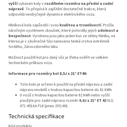
vyšší
vybaven koly v
rozdílném rozměru na přední a zadní
nápravě
. To přispívá k zajištění dostatečné trakce, která
odpovídá neobyčejné dynamice elektrického vozu.
Hliníková kola zapůsobí i svou
kvalitou a trvanlivostí
. Prošla
náročným systémem zkoušek, které potvrdily jejich
odolnost a
bezpečnost
. Vyrobena jsou jako jeden kus ze slitiny hliníku, na
kterou je v závěrečné fázi nanesena tenká vrstva extrémně
tvrdého, žáruvzdorného laku.
Možnost použití kol pro daný vůz je třeba ověřit ve velkém
technickém průkazu vozu.
Informace pro rozměry kol 8,5J x 21“ ET40:
Toto kolo je určeno k použití na přední nápravu a zadní
nápravu modelů s hrubou kapacitou baterie do 81 kWh.
U vozů s hrubou kapacitou baterie 82 kWh nebo vyšší
použijte pro zadní nápravu rozměr
9,0J x 21“ ET 42
5LG
071 491AA FL8 (pneu 255/40).
Technická specifikace
Kód produktu