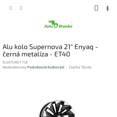
Přejít
NÁKUP
na
obsah
KOŠÍK
Alu kolo Supernova 21" Enyaq -
černá metalíza - ET40
5LG071491T FL8
Průměrné
Neohodnoceno
Podrobnosti hodnocení
Značka:
Škoda
hodnocení
produktu
je
0,0
z
5
hvězdiček.