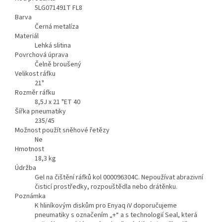
5LG071491T FL8
Barva
Černá metalíza
Materiál
Lehká slitina
Povrchová úprava
Čelně broušený
Velikost ráfku
21"
Rozměr ráfku
8,5J x 21 "ET 40
Šířka pneumatiky
235/45
Možnost použít sněhové řetězy
Ne
Hmotnost
18,3
kg
Údržba
Gel na čištění ráfků kol 000096304C. Nepoužívat abrazivní
čisticí prostředky, rozpouštědla nebo drátěnku.
Poznámka
K hliníkovým diskům pro Enyaq iV doporučujeme
pneumatiky s označením „+“ a s technologií Seal, která