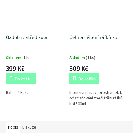
Ozdobný střed kola
Gel na čištění ráfků kol
Skladem
(
1 ks
)
Skladem
(
4 ks
)
399 Kč
309 Kč
Do košíku
Do košíku
Balení 4 kusů.
Intenzivní čisticí prostředek k
odstraňování znečištění ráfků
kol 500ml.
Popis
Diskuze