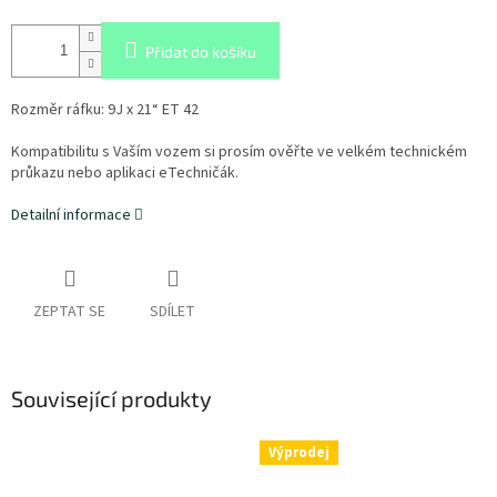
Přidat do košíku
Rozměr ráfku: 9J x 21“ ET 42
Kompatibilitu s Vaším vozem si prosím ověřte ve velkém technickém
průkazu nebo aplikaci eTechničák.
Detailní informace
ZEPTAT SE
SDÍLET
Související produkty
Výprodej