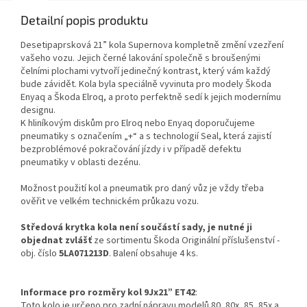
Detailní popis produktu
Desetipaprsková 21” kola Supernova kompletně změní vzezření
vašeho vozu. Jejich černé lakování společně s broušenými
čelními plochami vytvoří jedinečný kontrast, který vám každý
bude závidět. Kola byla speciálně vyvinuta pro modely Škoda
Enyaq a Škoda Elroq, a proto perfektně sedí k jejich modernímu
designu.
K hliníkovým diskům pro Elroq nebo Enyaq doporučujeme
pneumatiky s označením „+“ a s technologií Seal, která zajistí
bezproblémové pokračování jízdy i v případě defektu
pneumatiky v oblasti dezénu.
Možnost použití kol a pneumatik pro daný vůz je vždy třeba
ověřit ve velkém technickém průkazu vozu.
Středová krytka kola není součástí sady, je nutné ji
objednat zvlášť
ze sortimentu Škoda Originální příslušenství -
obj. číslo
5LA071213D
. Balení obsahuje 4 ks.
Informace pro rozměry kol 9Jx21” ET42
:
Toto kolo je určeno pro zadní nápravu modelů 80, 80x, 85, 85x a