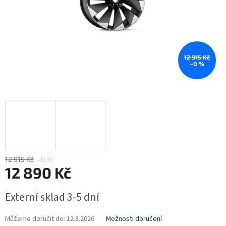
12 915 Kč
–0 %
12 915 Kč
–0 %
12 890 Kč
Měrná
Externí sklad 3-5 dní
cena:
Můžeme doručit do:
12.8.2026
Možnosti doručení