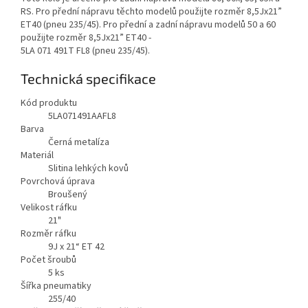
RS. Pro přední nápravu těchto modelů použijte rozměr 8,5Jx21”
ET40 (pneu 235/45). Pro přední a zadní nápravu modelů 50 a 60
použijte rozměr 8,5Jx21” ET40 -
5LA 071 491T FL8 (pneu 235/45).
Technická specifikace
Kód produktu
5LA071491AAFL8
Barva
Černá metalíza
Materiál
Slitina lehkých kovů
Povrchová úprava
Broušený
Velikost ráfku
21"
Rozměr ráfku
9J x 21“ ET 42
Počet šroubů
5
ks
Šířka pneumatiky
255/40