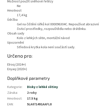
Možnost použít sněhové řetězy
Ne
Hmotnost
17,4
kg
Údržba
Gel na čištění ráfků kol 000096304C. Nepoužívat abrazivní
čisticí prostředky, rozpouštědla nebo drátěnku.
Obsah sady
Kolo z lehkých slitin, montážní návod
Upozornění
Středová krytka kola není součástí sady.
Zobrazit
Určeno pro:
méně
Elroq (2024+)
Enyaq (2020+)
Doplňkové parametry
Kategorie
:
Disky z lehké slitiny
Záruka
:
2 roky
Hmotnost
:
17.5 kg
EAN
:
5LA071491AAFL8