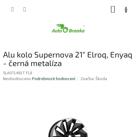
Přejít
NÁKUP
na
obsah
KOŠÍK
Alu kolo Supernova 21" Elroq, Enyaq
- černá metalíza
5LA071491T FL8
Průměrné
Neohodnoceno
Podrobnosti hodnocení
Značka:
Škoda
hodnocení
produktu
je
0,0
z
5
hvězdiček.