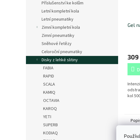
Příslušenství ke kolům
Letní kompletní kola
Letní pneumatiky
Gel n
Zimní kompletní kola
Zimní pneumatiky
Sněhové řetězy
Celoroční pneumatiky
309
Disky z lehké slitiny
FABIA
D
RAPID
Intenzi
SCALA
odstra
KAMIQ
kol 50
OCTAVIA
KAROQ
YETI
Popi
SUPERB
KODIAQ
Používá