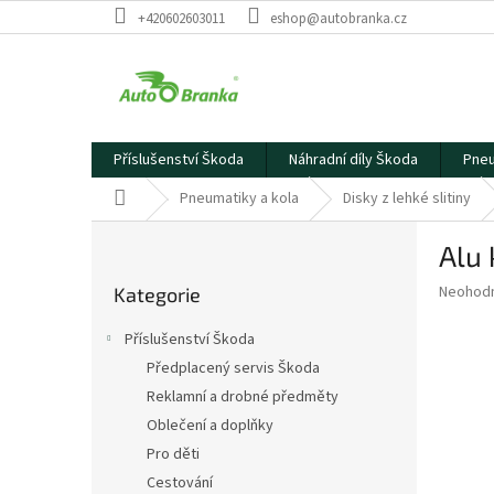
Přejít
+420602603011
eshop@autobranka.cz
na
obsah
Příslušenství Škoda
Náhradní díly Škoda
Pneu
Domů
Pneumatiky a kola
Disky z lehké slitiny
P
Alu 
o
Přeskočit
s
Průměr
Neohod
Kategorie
kategorie
t
hodnoce
r
produkt
Příslušenství Škoda
a
je
Předplacený servis Škoda
0,0
n
z
Reklamní a drobné předměty
n
5
í
Oblečení a doplňky
hvězdič
p
Pro děti
a
Cestování