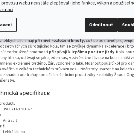
ailní popis produktu
 provozu webu neustále zlepšovali jeho funkce, výkon a použiteln
formací
nalita zpracování a nenucená elegance kol z lehkých slitin z nabídky Škoda O
lušenství je názorným příkladem
spojení kvality, funkčnosti a estetiky.
K
házejí všemi náročnými testy jako kola pro sériovou produkci. Vzhledem k
avení
Odmítnout
Souh
racovanému systému zkoušek je z hlediska namáhání odzkoušena každá čá
e zajištěna jejich
vysoká kvalita
a bezpečnost v provozu.
z lehkých slitin mají
příznivé rozložení hmoty,
což se pozitivně projevuj
t setrvačných sil rotujícího kola, tím se zvyšuje dynamika akcelerace i brz
ení neodpružené hmotnosti
přispívají k lepšímu pocitu z jízdy
. Kola jsou
itiny hliníku, odlévají se jako jeden kus, v závěrečné fázi se na kola nanáší v
anného extrémně tvrdého, žáruvzdorného laku. Možnost použití kol pro dan
a ověřit ve velkém technickém průkazu vozu. Nečistoty usazené na kolech 
n se snadno odstraňují speciálními čisticími prostředky z nabídky Škoda Orig
lušenství.
hnická specifikace
produktu
3V0071497H HA7
a
Antracit
iál
Lehká slitina