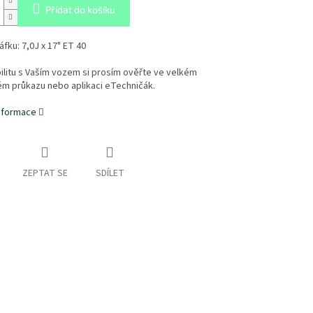
Přidat do košíku
fku: 7,0J x 17" ET 40
litu s Vaším vozem si prosím ověřte ve velkém
ém průkazu nebo aplikaci eTechničák.
informace
ZEPTAT SE
SDÍLET