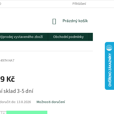
OBNÍCH ÚDAJŮ
Přihlášení
NÁKUPNÍ
Prázdný košík
KOŠÍK
Výprodej vystaveného zboží
Obchodní podmínky
Kontakty
1497H HA7
79 Kč
í sklad 3-5 dní
oručit do:
13.8.2026
Možnosti doručení