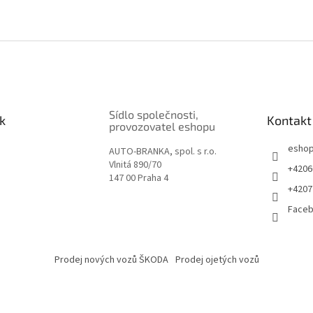
Sídlo společnosti,
k
Kontakt
provozovatel eshopu
esho
AUTO-BRANKA, spol. s r.o.
Vlnitá 890/70
+4206
147 00 Praha 4
+4207
Face
Prodej nových vozů ŠKODA
Prodej ojetých vozů