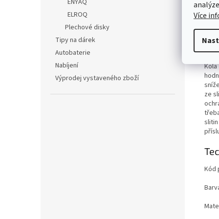
Det
ENYAQ
analýze
ELROQ
Více in
Origi
Plechové disky
přís
proc
Tipy na dárek
Nast
prop
Autobaterie
tím j
Nabíjení
Kola 
hodno
Výprodej vystaveného zboží
sníž
ze sl
ochr
třeb
sliti
přís
Tec
Kód 
Barv
Mater