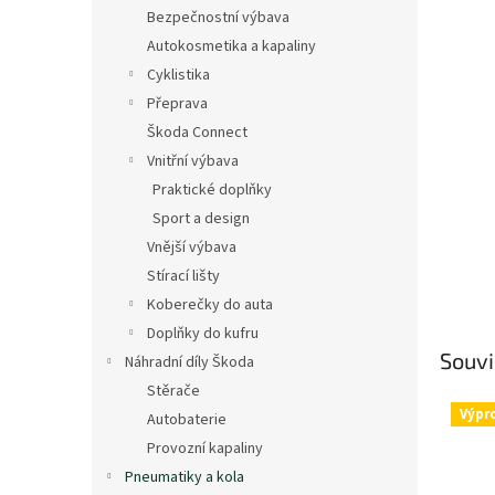
n
Bezpečnostní výbava
e
Autokosmetika a kapaliny
l
Cyklistika
Přeprava
Škoda Connect
Vnitřní výbava
Praktické doplňky
Sport a design
Vnější výbava
Stírací lišty
Koberečky do auta
Doplňky do kufru
Souvi
Náhradní díly Škoda
Stěrače
Výpr
Autobaterie
Provozní kapaliny
Pneumatiky a kola