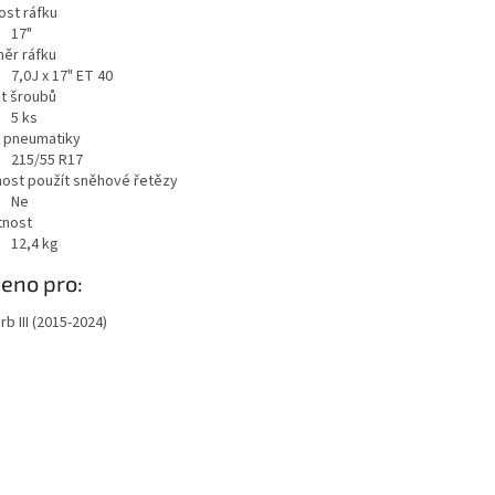
ost ráfku
17"
ěr ráfku
7,0J x 17" ET 40
t šroubů
5
ks
a pneumatiky
215/55 R17
ost použít sněhové řetězy
Ne
nost
12,4
kg
azit
eno pro:
b III (2015-2024)