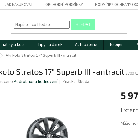
JAK NAKUPOVAT
OBCHODNÍ PODMÍNKY
PODMÍNKY OCHRANY OS
HLEDAT
matiky a kola
Tipy na dárek
Autobaterie
Nabíjení
Alu kolo Stratos 17" Superb III -antracit
kolo Stratos 17" Superb III -antracit
3V007
né
noceno
Podrobnosti hodnocení
Značka:
Škoda
ní
5 9
u
Měrná
Extern
cena:
ek.
Můžeme d