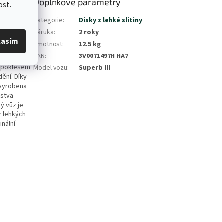
Doplňkové parametry
ost.
riginální
Kategorie
:
Disky z lehké slitiny
ola
Záruka
:
2 roky
lasím
Hmotnost
:
12.5 kg
st kola,
EAN
:
3V0071497H HA7
e poklesem
Model vozu
:
Superb III
dění. Díky
 vyrobena
rstva
ý vůz je
z lehkých
inální