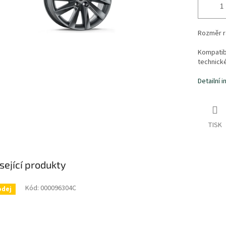
Rozměr rá
Kompatibi
technick
Detailní 
TISK
sející produkty
Kód:
000096304C
odej