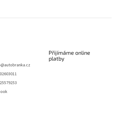
Přijímáme online
platby
p
@
autobranka.cz
02603011
25579253
book