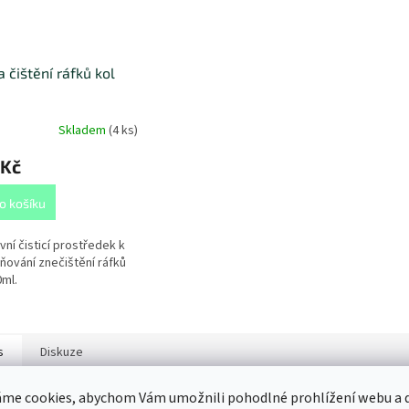
a čištění ráfků kol
Skladem
(
4 ks
)
 Kč
o košíku
vní čisticí prostředek k
ňování znečištění ráfků
0ml.
s
Diskuze
me cookies, abychom Vám umožnili pohodlné prohlížení webu a d